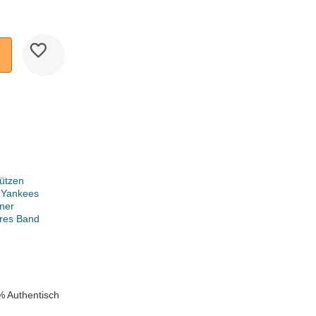
ützen
 Yankees
ner
ares Band
% Authentisch