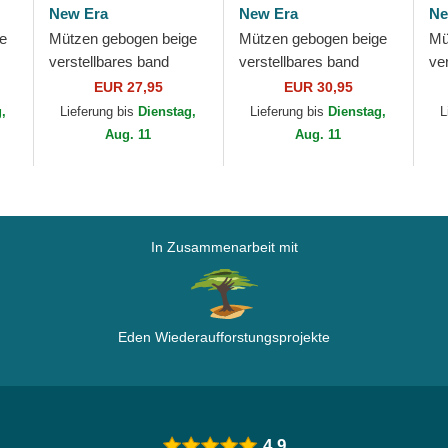
New Era
New Era
Ne
e
Mützen gebogen beige
Mützen gebogen beige
Mü
verstellbares band
verstellbares band
ve
dorado 9FORTY
9FORTY Mini Cord der
9T
EUR 27,95
EUR 30,95
rk
Metallic der New York
New York Yankees
Pr
g,
Lieferung bis
Dienstag,
Lieferung bis
Dienstag,
L
ew
Yankees MLB von New
MLB von New Era
Yo
Aug. 11
Aug. 11
Era
In Zusammenarbeit mit
Eden Wiederaufforstungsprojekte
4.9