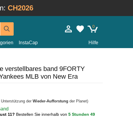
in:
CH2026
0
gorien
InstaCap
Hilfe
e verstellbares band 9FORTY
 Yankees MLB von New Era
r Unterstützung der
Wieder-Aufforstung
der Planet)
rsand
gust 11?
Bestellen Sie innerhalb von
5 Stunden 49