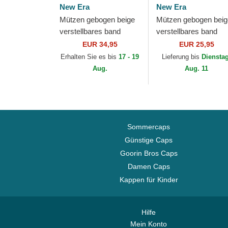
New Era
New Era
Mützen gebogen beige
Mützen gebogen beig
verstellbares band
verstellbares band
9FORTY Beaded der
9FORTY League
EUR 34,95
EUR 25,95
New York Yankees
Essential der New Yo
Erhalten Sie es bis
17 - 19
Lieferung bis
Diensta
MLB von New Era
Yankees MLB von N
Aug.
Aug. 11
Era
Sommercaps
Günstige Caps
Goorin Bros Caps
Damen Caps
Kappen für Kinder
Hilfe
Mein Konto