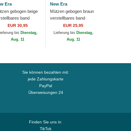
w Era
New Era
tzen gebogen beige
Mützen gebogen braun
rstellbares band
verstellbares band
WENTY All Over
9FORTY League
EUR 30,95
EUR 25,95
int Tropical der New
Essential der New York
ieferung bis
Dienstag,
Lieferung bis
Dienstag,
rk Yankees MLB...
Yankees MLB von New
Aug. 11
Aug. 11
Era
Sie können bezahlen mit:
jede Zahlungskarte
PayPal
Überweisungen 24
Finden Sie uns in:
TikTok