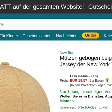
TT auf der gesamten Website!
Gutsche
Outlet
Für Kinder
Geschenkkarten
Nachrichten
Kate
New Era
Mützen gebogen beig
Jersey der New York
EUR
27,95
(-30%)
Preis:
EUR 19,57
1 x Baum
(In den Warenkorb legen, zu
Nur 1 übrig für sofortigen Ve
Wollen Sie es in Dienstag, Au
Minuten
Universalgröße
(Größenguide)