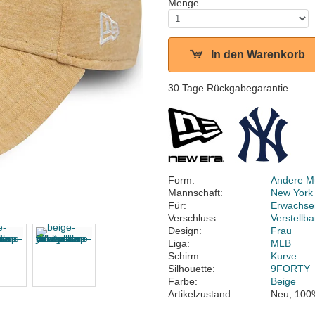
Menge
In den Warenkorb
30 Tage Rückgabegarantie
Form:
Andere M
Mannschaft:
New York
Für:
Erwachse
Verschluss:
Verstellb
Design:
Frau
Liga:
MLB
Schirm:
Kurve
Silhouette:
9FORTY
Farbe:
Beige
Artikelzustand:
Neu; 100