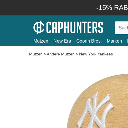
-15% RABA
Mützen
New Era
Goorin Bros.
Marken
Mützen
>
Andere Mützen
>
New York Yankees