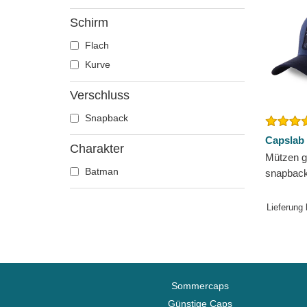
Schirm
Flach
Kurve
Verschluss
Snapback
Capslab
Charakter
Mützen g
Batman
snapbac
Comics v
Lieferung
Sommercaps
Günstige Caps