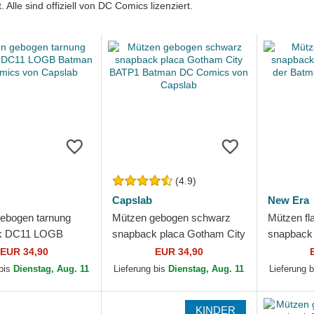
. Alle sind offiziell von DC Comics lizenziert.
(4.9)
Capslab
New Era
ebogen tarnung
Mützen gebogen schwarz
Mützen fl
k DC11 LOGB
snapback placa Gotham City
snapback 
DC Comics von
BATP1 Batman DC Comics
der Batm
EUR 34,90
EUR 34,90
von Capslab
New Era
 bis
Dienstag, Aug. 11
Lieferung bis
Dienstag, Aug. 11
Lieferung 
KINDER