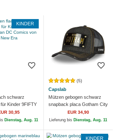
KINDER
(5)
Capslab
ach schwarz
Mützen gebogen schwarz
für Kinder 9FIFTY
snapback placa Gotham City
an DC Comics von
DC6 BATP1 Batman DC
EUR 30,95
EUR 34,90
Comics von Capslab
bis
Dienstag, Aug. 11
Lieferung bis
Dienstag, Aug. 11
KINDER