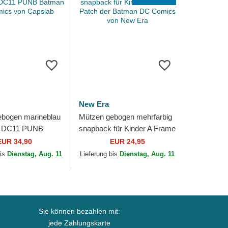
New Era
ebogen marineblau
Mützen gebogen mehrfarbig
k DC11 PUNB
snapback für Kinder A Frame
C Comics von
Patch der Batman DC
EUR 34,90
EUR 24,95
Comics von New Era
bis
Dienstag, Aug. 11
Lieferung bis
Dienstag, Aug. 11
Sie können bezahlen mit:
jede Zahlungskarte