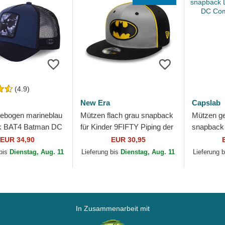
(4.9)
New Era
Capslab
ebogen marineblau
Mützen flach grau snapback
Mützen g
k BAT4 Batman DC
für Kinder 9FIFTY Piping der
snapbac
on Capslab
Batman DC Comics von
Batman D
EUR 34,90
EUR 30,95
New Era
Capslab
 bis
Dienstag, Aug. 11
Lieferung bis
Dienstag, Aug. 11
Lieferung 
In Zusammenarbeit mit