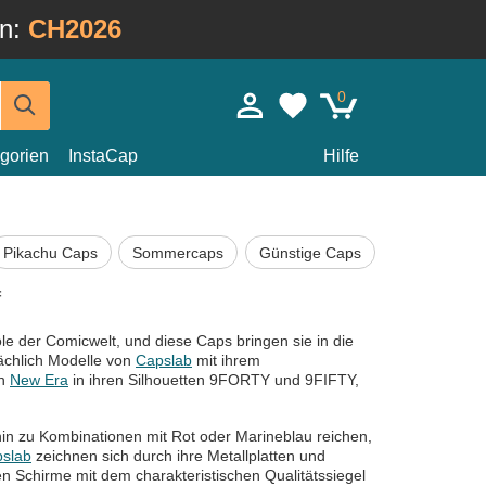
in:
CH2026
0
gorien
InstaCap
Hilfe
Pikachu Caps
Sommercaps
Günstige Caps
f
e der Comicwelt, und diese Caps bringen sie in die
sächlich Modelle von
Capslab
mit ihrem
on
New Era
in ihren Silhouetten 9FORTY und 9FIFTY,
in zu Kombinationen mit Rot oder Marineblau reichen,
slab
zeichnen sich durch ihre Metallplatten und
 Schirme mit dem charakteristischen Qualitätssiegel