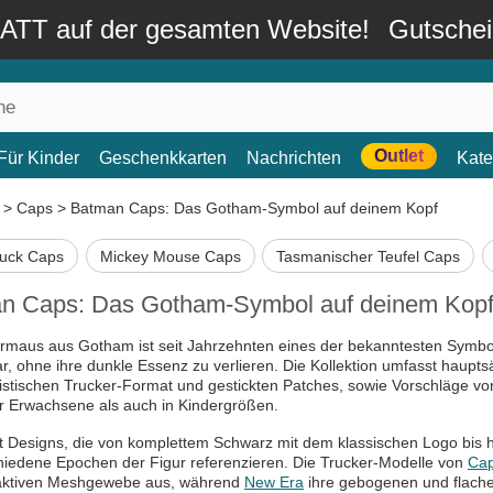
TT auf der gesamten Website!
Gutsche
Outlet
Für Kinder
Geschenkkarten
Nachrichten
Kate
>
Caps
>
Batman Caps: Das Gotham-Symbol auf deinem Kopf
Duck Caps
Mickey Mouse Caps
Tasmanischer Teufel Caps
n Caps: Das Gotham-Symbol auf deinem Kop
rmaus aus Gotham ist seit Jahrzehnten eines der bekanntesten Symbol
r, ohne ihre dunkle Essenz zu verlieren. Die Kollektion umfasst haupt
istischen Trucker-Format und gestickten Patches, sowie Vorschläge v
r Erwachsene als auch in Kindergrößen.
t Designs, die von komplettem Schwarz mit dem klassischen Logo bis h
hiedene Epochen der Figur referenzieren. Die Trucker-Modelle von
Cap
ktiven Meshgewebe aus, während
New Era
ihre gebogenen und flachen