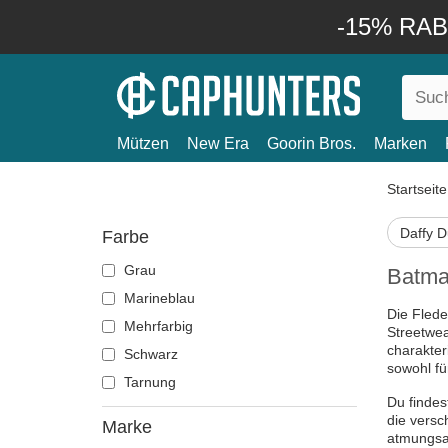
-15% RABA
Mützen
New Era
Goorin Bros.
Marken
Startseite
Daffy 
Farbe
Grau
Batma
Marineblau
Die Flede
Mehrfarbig
Streetwea
charakter
Schwarz
sowohl fü
Tarnung
Du findes
die versc
Marke
atmungsa