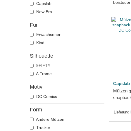
beisteuert
Capslab
New Era
Für
Erwachsener
Kind
Silhouette
9FIFTY
A Frame
Capslab
Motiv
Mützen g
DC Comics
snapbac
Batman 
Form
Capslab
Lieferung
Andere Mützen
Trucker