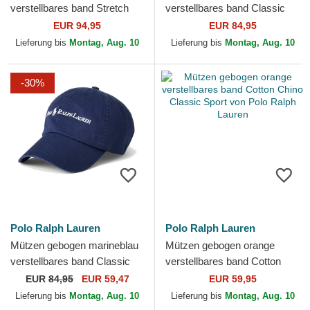
verstellbares band Stretch
verstellbares band Classic
Seersucker von Polo Ralph
Sport Stretch Twill von Polo
EUR 94,95
EUR 84,95
Lauren
Ralph Lauren
Lieferung bis
Montag, Aug. 10
Lieferung bis
Montag, Aug. 10
-30%
Polo Ralph Lauren
Polo Ralph Lauren
Mützen gebogen marineblau
Mützen gebogen orange
verstellbares band Classic
verstellbares band Cotton
Sport von Polo Ralph Lauren
Chino Classic Sport von Polo
EUR
84,95
EUR 59,47
EUR 59,95
Ralph Lauren
Lieferung bis
Montag, Aug. 10
Lieferung bis
Montag, Aug. 10