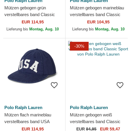
Polo Ralph Lauren
Polo Ralph Lauren
Mützen gebogen grün
Mützen gebogen marineblau
verstellbares band Classic
verstellbares band Classic
Sport Twill Bear von Polo
Sport Flag von Polo Ralph
EUR 114,95
EUR 104,95
Ralph Lauren
Lauren
Lieferung bis
Montag, Aug. 10
Lieferung bis
Montag, Aug. 10
-30%
Polo Ralph Lauren
Polo Ralph Lauren
Mützen flach marineblau
Mützen gebogen weiß
verstellbares band USA
verstellbares band Classic
Appliqued Twill von Polo
Sport von Polo Ralph Lauren
EUR 114,95
EUR
84,95
EUR 59,47