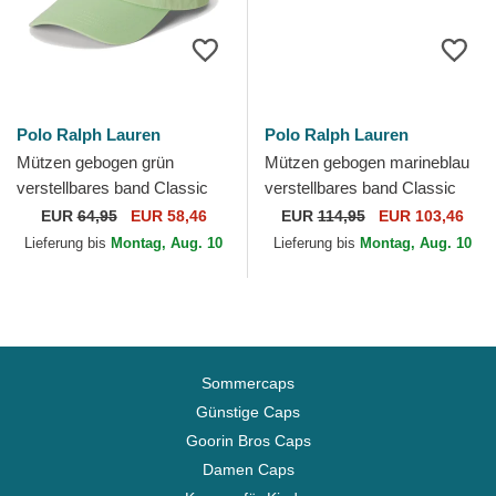
Polo Ralph Lauren
Polo Ralph Lauren
Mützen gebogen grün
Mützen gebogen marineblau
verstellbares band Classic
verstellbares band Classic
Sport Twill von Polo Ralph
Sport Twill Bear von Polo
EUR
64,95
EUR 58,46
EUR
114,95
EUR 103,46
Lauren
Ralph Lauren
Lieferung bis
Montag, Aug. 10
Lieferung bis
Montag, Aug. 10
Sommercaps
Günstige Caps
Goorin Bros Caps
Damen Caps