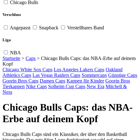
Chicago Bulls
Verschluss
Angepasst
Snapback
Verstellbares Band
Liga
NBA
Startseite
>
Caps
>
Chicago Bulls Caps: das NBA-Erbe auf deinem
Kopf
Chicago White Sox Caps
Los Angeles Lakers Caps
Oakland
Athletics Caps
Las Vegas Raiders Caps
Sommercaps
Günstige Caps
Goorin Bros Caps
Damen Caps
Kappen für Kinder
Goorin Bros
Tierkappen
Nike Caps
Solheim Cup Caps
New Era
Mitchell &
Ness
Chicago Bulls Caps: das NBA-
Erbe auf deinem Kopf
Chicago Bulls Caps sind ein Klassiker, der über den Basketball
hinausgeht. Das rote Stier-Logo funktioniert sowohl auf einer