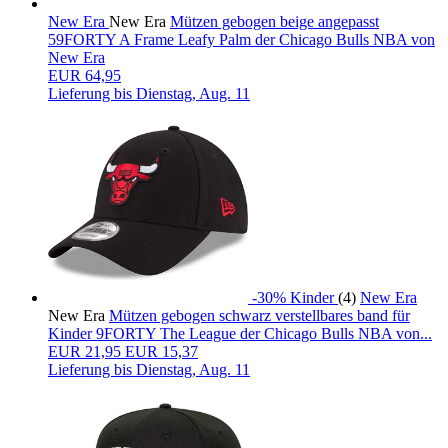
New Era
New Era
Mützen gebogen beige angepasst
59FORTY A Frame Leafy Palm der Chicago Bulls NBA von
New Era
EUR 64,95
Lieferung bis
Dienstag, Aug. 11
-30%
Kinder
(4)
New Era
New Era
Mützen gebogen schwarz verstellbares band für
Kinder 9FORTY The League der Chicago Bulls NBA von...
EUR
21,95
EUR 15,37
Lieferung bis
Dienstag, Aug. 11