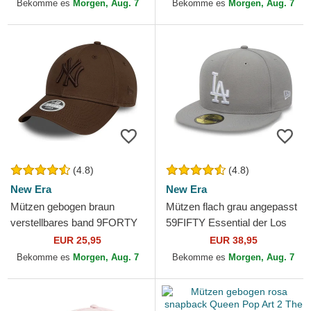
Bekomme es
Morgen, Aug. 7
Bekomme es
Morgen, Aug. 7
(4.8)
(4.8)
New Era
New Era
Mützen gebogen braun
Mützen flach grau angepasst
verstellbares band 9FORTY
59FIFTY Essential der Los
League Essential der New
Angeles Dodgers MLB von
EUR 25,95
EUR 38,95
York Yankees MLB von New
New Era
Bekomme es
Morgen, Aug. 7
Bekomme es
Morgen, Aug. 7
Era