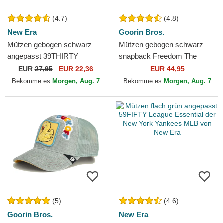
(4.7)
(4.8)
New Era
Goorin Bros.
Mützen gebogen schwarz
Mützen gebogen schwarz
angepasst 39THIRTY
snapback Freedom The
Classic der New York
Farm Goorin Bros.
EUR
27,95
EUR 22,36
EUR 44,95
Yankees MLB von New Era
Bekomme es
Morgen, Aug. 7
Bekomme es
Morgen, Aug. 7
(5)
(4.6)
Goorin Bros.
New Era