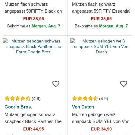
Mützen flach schwarz
Mützen flach schwarz
angepasst 59FIFTY Black on
angepasst 59FIFTY Essential
Black der New York Yankees
der Los Angeles Dodgers
EUR 38,95
EUR 38,95
MLB von New Era
MLB von New Era
Bekomme es
Morgen, Aug. 7
Bekomme es
Morgen, Aug. 7
(4.9)
(4.9)
Goorin Bros.
Von Dutch
Mützen gebogen schwarz
Mützen gebogen weiß
snapback Black Panther The
snapback SUM YEL von Von
Farm Goorin Bros.
Dutch
EUR 44,95
EUR 34,90