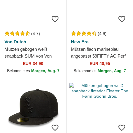
(4.7)
(4.9)
Von Dutch
New Era
Mützen gebogen weiß
Mützen flach marineblau
snapback SUM von Von
angepasst 59FIFTY AC Perf
Dutch
der Detroit Tigers MLB von
EUR 34,90
EUR 40,95
New Era
Bekomme es
Morgen, Aug. 7
Bekomme es
Morgen, Aug. 7