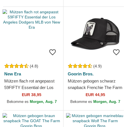
(4.8)
(4.9)
New Era
Goorin Bros.
Mützen flach rot angepasst
Mützen gebogen schwarz
59FIFTY Essential der Los
snapback Frenchie The Farm
Angeles Dodgers MLB von
Goorin Bros.
EUR 38,95
EUR 44,95
New Era
Bekomme es
Morgen, Aug. 7
Bekomme es
Morgen, Aug. 7