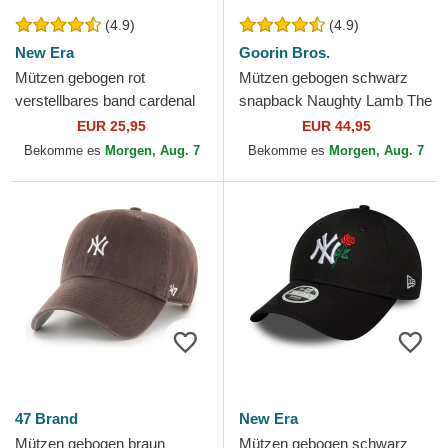
(4.9)
(4.9)
New Era
Goorin Bros.
Mützen gebogen rot
Mützen gebogen schwarz
verstellbares band cardenal
snapback Naughty Lamb The
9FORTY Essential der New
Farm Goorin Bros.
EUR 25,95
EUR 44,95
York Yankees MLB von New
Bekomme es
Morgen, Aug. 7
Bekomme es
Morgen, Aug. 7
Era
47 Brand
New Era
Mützen gebogen braun
Mützen gebogen schwarz