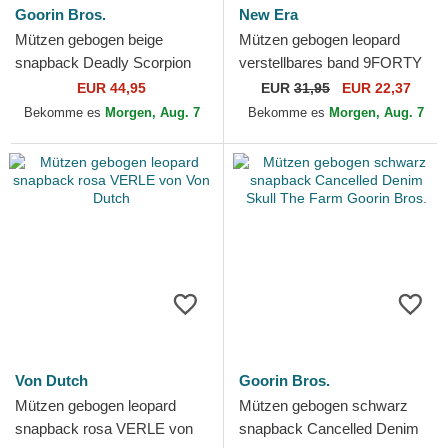
Goorin Bros.
New Era
Mützen gebogen beige
Mützen gebogen leopard
snapback Deadly Scorpion
verstellbares band 9FORTY
The Farm Goorin Bros.
Midi der New York Yankees
EUR 44,95
EUR
31,95
EUR 22,37
MLB von New Era
Bekomme es
Morgen, Aug. 7
Bekomme es
Morgen, Aug. 7
Von Dutch
Goorin Bros.
Mützen gebogen leopard
Mützen gebogen schwarz
snapback rosa VERLE von
snapback Cancelled Denim