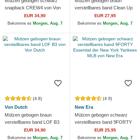
Mützen gebogen schwarz
Mützen gebogen braun
snapback CREW4 von Von
verstellbares band Clean Up
Dutch
No Loop Label der Los
EUR 34,90
EUR 27,95
Angeles Dodgers MLB von
Bekomme es
Morgen, Aug. 7
Bekomme es
Morgen, Aug. 7
47...
(4.8)
(4.9)
Von Dutch
New Era
Mützen gebogen braun
Mützen gebogen schwarz
verstellbares band LOF B3
verstellbares band 9FORTY
von Von Dutch
Essential der New York
EUR 34,90
EUR 25,95
Yankees MLB von New Era
Bekomme es
Morgen, Aug. 7
Bekomme es
Morgen, Aug. 7