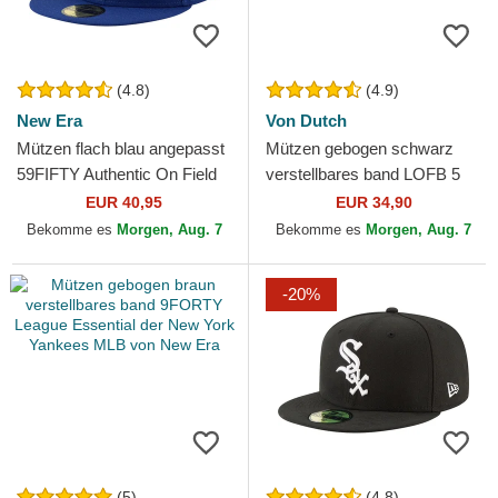
(4.8)
(4.9)
New Era
Von Dutch
Mützen flach blau angepasst
Mützen gebogen schwarz
59FIFTY Authentic On Field
verstellbares band LOFB 5
Game der Los Angeles
von Von Dutch
EUR 40,95
EUR 34,90
Dodgers MLB von New Era
Bekomme es
Morgen, Aug. 7
Bekomme es
Morgen, Aug. 7
-20%
(5)
(4.8)