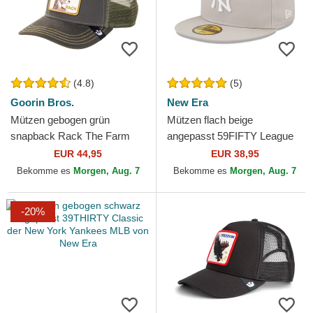
(4.8)
(5)
Goorin Bros.
New Era
Mützen gebogen grün
Mützen flach beige
snapback Rack The Farm
angepasst 59FIFTY League
Goorin Bros.
Essential der New York
EUR 44,95
EUR 38,95
Yankees MLB von New Era
Bekomme es
Morgen, Aug. 7
Bekomme es
Morgen, Aug. 7
-20%