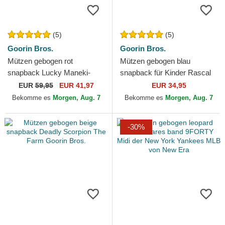
(5)
(5)
Goorin Bros.
Goorin Bros.
Mützen gebogen rot
Mützen gebogen blau
snapback Lucky Maneki-
snapback für Kinder Rascal
Neko Happy Thoughts The
Raccoon Mini The Farm
EUR
59,95
EUR 41,97
EUR 34,95
Farm Goorin Bros.
Goorin Bros.
Bekomme es
Morgen, Aug. 7
Bekomme es
Morgen, Aug. 7
-30%