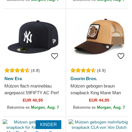
Era
(4.8)
(4.9)
New Era
Goorin Bros.
Mützen flach marineblau
Mützen gebogen braun
angepasst 59FIFTY AC Perf
snapback King Mane Man
der New York Yankees MLB
The Farm Goorin Bros.
EUR 40,95
EUR 44,95
von New Era
Bekomme es
Morgen, Aug. 7
Bekomme es
Morgen, Aug. 7
KINDER