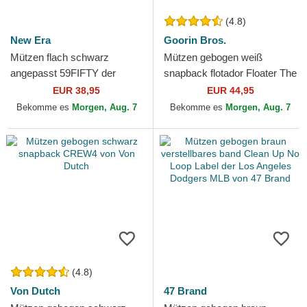
(4.8)
New Era
Goorin Bros.
Mützen flach schwarz
Mützen gebogen weiß
angepasst 59FIFTY der
snapback flotador Floater The
Chicago White Sox MLB von
Farm Goorin Bros.
EUR 38,95
EUR 44,95
New Era
Bekomme es
Morgen, Aug. 7
Bekomme es
Morgen, Aug. 7
(4.8)
Von Dutch
47 Brand