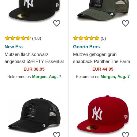
(4.8)
(5)
New Era
Goorin Bros.
Mützen flach schwarz
Mützen gebogen grün
angepasst 59FIFTY Essential
snapback Panther The Farm
der New York Yankees MLB
Goorin Bros.
EUR 38,95
EUR 44,95
von New Era
Bekomme es
Morgen, Aug. 7
Bekomme es
Morgen, Aug. 7