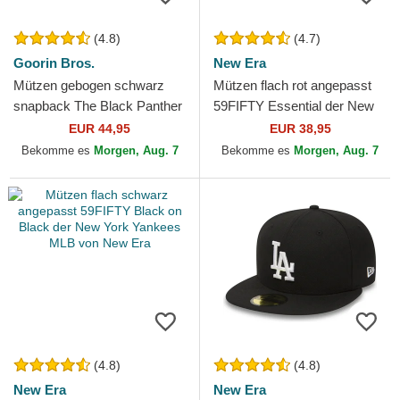
(4.8)
(4.7)
Goorin Bros.
New Era
Mützen gebogen schwarz
Mützen flach rot angepasst
snapback The Black Panther
59FIFTY Essential der New
Core Combo The Farm
York Yankees MLB von New
EUR 44,95
EUR 38,95
Goorin Bros.
Era
Bekomme es
Morgen, Aug. 7
Bekomme es
Morgen, Aug. 7
(4.8)
(4.8)
New Era
New Era