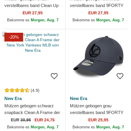
verstellbares band Clean Up
verstellbares band 9FORTY
Base Runner Mini der New
Flower Icon der New York
EUR 27,95
EUR 27,95
York Yankees MLB von 47...
Yankees MLB von New Era
Bekomme es
Morgen, Aug. 7
Bekomme es
Morgen, Aug. 7
-20%
(4.9)
New Era
New Era
Mützen gebogen schwarz
Mützen gebogen grau
snapback Clean A Frame der
verstellbares band 9FORTY
New York Yankees MLB von
Vespa Piaggio von New Era
EUR
30,95
EUR 24,76
EUR 25,95
New Era
Bekomme es
Morgen, Aug. 7
Bekomme es
Morgen, Aug. 7