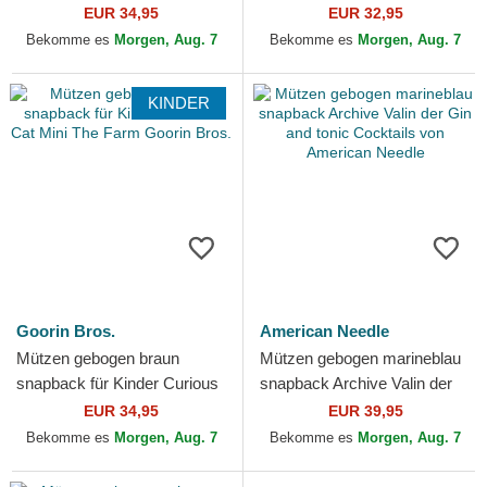
Monster The Farm Goorin
59FIFTY der New York
EUR 34,95
EUR 32,95
Bros.
Yankees MLB von New Era
Bekomme es
Morgen, Aug. 7
Bekomme es
Morgen, Aug. 7
KINDER
Goorin Bros.
American Needle
Mützen gebogen braun
Mützen gebogen marineblau
snapback für Kinder Curious
snapback Archive Valin der
Cat Mini The Farm Goorin
Gin and tonic Cocktails von
EUR 34,95
EUR 39,95
Bros.
American Needle
Bekomme es
Morgen, Aug. 7
Bekomme es
Morgen, Aug. 7