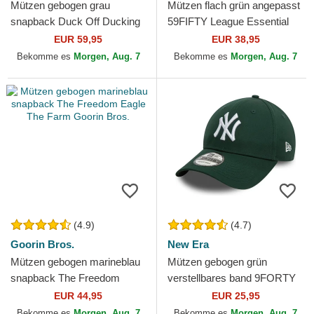
Mützen gebogen grau
Mützen flach grün angepasst
snapback Duck Off Ducking
59FIFTY League Essential
Autocorrect Happy Thoughts
der New York Yankees MLB
EUR 59,95
EUR 38,95
The Farm Goorin Bros.
von New Era
Bekomme es
Morgen, Aug. 7
Bekomme es
Morgen, Aug. 7
(4.9)
(4.7)
Goorin Bros.
New Era
Mützen gebogen marineblau
Mützen gebogen grün
snapback The Freedom
verstellbares band 9FORTY
Eagle The Farm Goorin Bros.
League Essential der New
EUR 44,95
EUR 25,95
York Yankees MLB von New
Bekomme es
Morgen, Aug. 7
Bekomme es
Morgen, Aug. 7