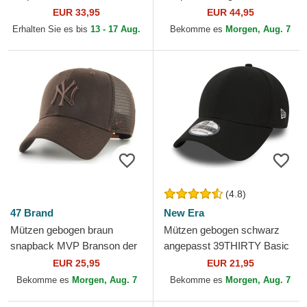
Floral der New York Yankees
Farm Goorin Bros.
EUR 33,95
EUR 44,95
MLB von New Era
Erhalten Sie es bis
13 - 17 Aug.
Bekomme es
Morgen, Aug. 7
(4.8)
47 Brand
New Era
Mützen gebogen braun
Mützen gebogen schwarz
snapback MVP Branson der
angepasst 39THIRTY Basic
New York Yankees MLB von
Flag von New Era
EUR 25,95
EUR 21,95
47 Brand
Bekomme es
Morgen, Aug. 7
Bekomme es
Morgen, Aug. 7