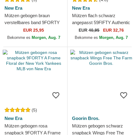
New Era
New Era
Mützen gebogen braun
Mützen flach schwarz
verstellbares band 9FORTY
angepasst 59FIFTY Authentic
League Essential der New
On Field Game der Chicago
EUR 25,95
EUR
40,95
EUR 32,76
York Yankees MLB von New
White Sox MLB von New Era
Bekomme es
Morgen, Aug. 7
Bekomme es
Morgen, Aug. 7
Era
(5)
New Era
Goorin Bros.
Mützen gebogen rosa
Mützen gebogen schwarz
snapback 9FORTY A Frame
snapback Wings Free The