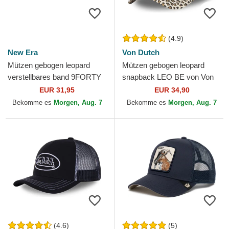
(4.9)
New Era
Von Dutch
Mützen gebogen leopard
Mützen gebogen leopard
verstellbares band 9FORTY
snapback LEO BE von Von
Leopard Cosy der New York
Dutch
EUR 31,95
EUR 34,90
Yankees MLB von New Era
Bekomme es
Morgen, Aug. 7
Bekomme es
Morgen, Aug. 7
(4.6)
(5)