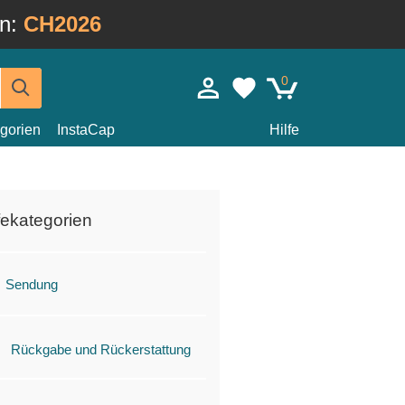
in:
CH2026
0
gorien
InstaCap
Hilfe
fekategorien
Sendung
Rückgabe und Rückerstattung