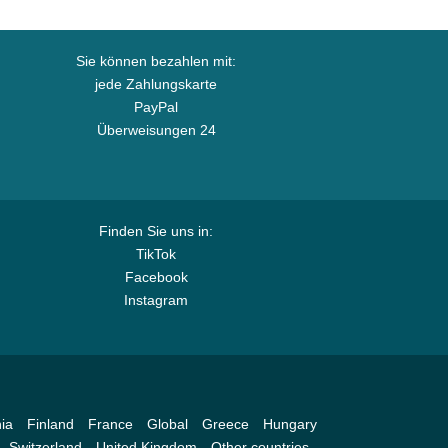
Sie können bezahlen mit:
jede Zahlungskarte
PayPal
Überweisungen 24
Finden Sie uns in:
TikTok
Facebook
Instagram
ia
Finland
France
Global
Greece
Hungary
Switzerland
United Kingdom
Other countries