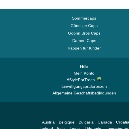
Sommercaps
Günstige Caps
Goorin Bros Caps
Damen Caps
Kappen für Kinder
Hilfe
Mein Konto
#StyleForTrees
Einwilligungspräferenzen
Allgemeine Geschäftsbedingungen
Austria
Belgique
Bulgaria
Canada
Croati
Ireland
Italia
Latvia
Lithuania
Luxembourg