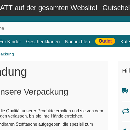
TT auf der gesamten Website!
Gutsche
Outlet
Für Kinder
Geschenkkarten
Nachrichten
Kate
packung
ndung
Hil
unsere Verpackung
ie Qualität unserer Produkte erhalten und sie von dem
en verlassen, bis sie Ihre Hände erreichen.
endbaren Stofftasche aufgegeben, die speziell zum