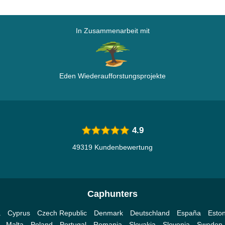
In Zusammenarbeit mit
Eden Wiederaufforstungsprojekte
4.9
49319 Kundenbewertung
Caphunters
a
Cyprus
Czech Republic
Denmark
Deutschland
España
Eston
Malta
Poland
Portugal
Romania
Slovakia
Slovenia
Sweden