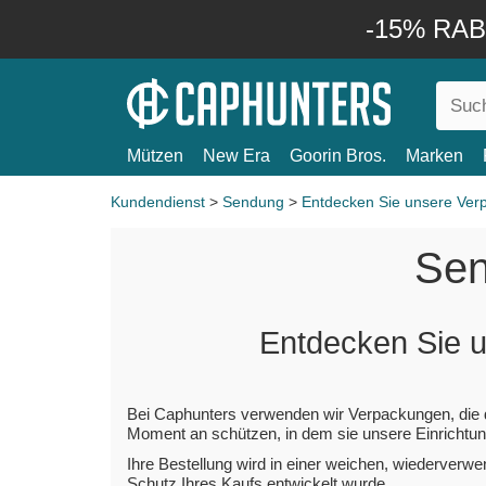
-15% RABA
Mützen
New Era
Goorin Bros.
Marken
Kundendienst
>
Sendung
>
Entdecken Sie unsere Ver
Se
Entdecken Sie 
Bei Caphunters verwenden wir Verpackungen, die d
Moment an schützen, in dem sie unsere Einrichtung
Ihre Bestellung wird in einer weichen, wiederverw
Schutz Ihres Kaufs entwickelt wurde.