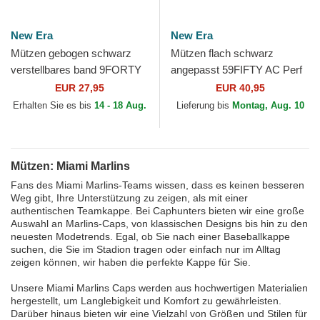
New Era
New Era
Mützen gebogen schwarz
Mützen flach schwarz
verstellbares band 9FORTY
angepasst 59FIFTY AC Perf
The League der Miami
der Miami Marlins MLB von
EUR 27,95
EUR 40,95
Marlins MLB von New Era
New Era
Erhalten Sie es bis
14 - 18 Aug.
Lieferung bis
Montag, Aug. 10
Mützen: Miami Marlins
Fans des Miami Marlins-Teams wissen, dass es keinen besseren
Weg gibt, Ihre Unterstützung zu zeigen, als mit einer
authentischen Teamkappe. Bei Caphunters bieten wir eine große
Auswahl an Marlins-Caps, von klassischen Designs bis hin zu den
neuesten Modetrends. Egal, ob Sie nach einer Baseballkappe
suchen, die Sie im Stadion tragen oder einfach nur im Alltag
zeigen können, wir haben die perfekte Kappe für Sie.
Unsere Miami Marlins Caps werden aus hochwertigen Materialien
hergestellt, um Langlebigkeit und Komfort zu gewährleisten.
Darüber hinaus bieten wir eine Vielzahl von Größen und Stilen für