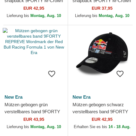
snapback 9FORTY M-Crown
snapback 9FORTY M-Crown
Visor Print der Red Bull
Washed der Red Bull Racing
EUR 42,95
EUR 37,95
Racing Formula 1 von...
Formula 1 von New Era
Lieferung bis
Montag, Aug. 10
Lieferung bis
Montag, Aug. 10
New Era
New Era
Mützen gebogen grün
Mützen gebogen schwarz
verstellbares band 9FORTY
verstellbares band 9FORTY
REPREVE Wordmark der
Distressed Cord der Red Bull
EUR 43,95
EUR 42,95
Red Bull Racing Formula 1
Racing Formula 1...
Lieferung bis
Montag, Aug. 10
Erhalten Sie es bis
14 - 18 Aug.
von...