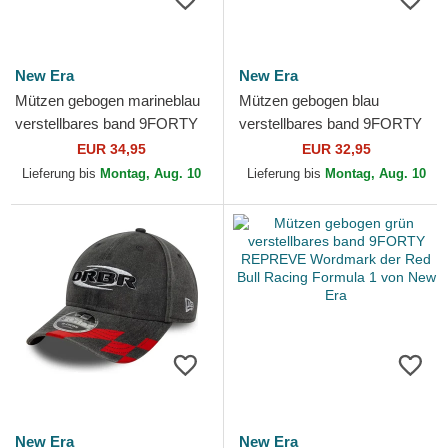
New Era
New Era
Mützen gebogen marineblau
Mützen gebogen blau
verstellbares band 9FORTY
verstellbares band 9FORTY
Cord der Haas F1 Team
Flawless der Racing Bulls F1
EUR 34,95
EUR 32,95
Formula 1 von New Era
Team Formula 1 von New...
Lieferung bis
Montag, Aug. 10
Lieferung bis
Montag, Aug. 10
New Era
New Era