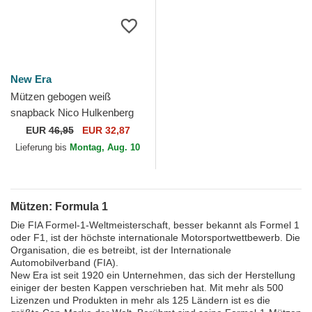
New Era
Mützen gebogen weiß
snapback Nico Hulkenberg
9FORTY der Haas F1 Team
EUR
46,95
EUR 32,87
Formula 1 von New Era
Lieferung bis
Montag, Aug. 10
Mützen: Formula 1
Die FIA Formel-1-Weltmeisterschaft, besser bekannt als Formel 1
oder F1, ist der höchste internationale Motorsportwettbewerb. Die
Organisation, die es betreibt, ist der Internationale
Automobilverband (FIA).
New Era ist seit 1920 ein Unternehmen, das sich der Herstellung
einiger der besten Kappen verschrieben hat. Mit mehr als 500
Lizenzen und Produkten in mehr als 125 Ländern ist es die