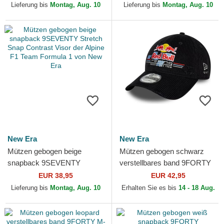
Formula 1 von New Era
Formula 1 von New Era
Lieferung bis
Montag, Aug. 10
Lieferung bis
Montag, Aug. 10
New Era
New Era
Mützen gebogen beige
Mützen gebogen schwarz
snapback 9SEVENTY
verstellbares band 9FORTY
Stretch Snap Contrast Visor
Distressed Cord der Red Bull
EUR 38,95
EUR 42,95
der Alpine F1 Team Formula
Racing Formula 1...
Lieferung bis
Montag, Aug. 10
Erhalten Sie es bis
14 - 18 Aug.
1...