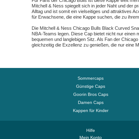
Für Fans der Chicago Bulls ist diese Kappe weit mehr a
Mitchell & Ness spiegelt sich in jeder Naht und der p
Alltag und ist somit ein vielseitiges und attraktive
für Erwachsene, die eine Kappe suchen, die zu ihrem
Die Mitchell & Ness Chicago Bulls Black Curved Snapb
NBA-Teams legen. Diese Cap bietet nicht nur einen
bequemen und langlebigen Sitz. Als Fan der Chicago B
gleichzeitig die Exzellenz zu genießen, die nur eine 
Sommercaps
Günstige Caps
Goorin Bros Caps
Damen Caps
Kappen für Kinder
Hilfe
Mein Konto