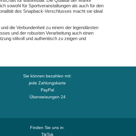
enschaft für Basketball. Die Qualität der Marke
sich sowohl für Sportveranstaltungen als auch für den
tionalität des Snapback-Verschlusses macht sie ideal
n und die Verbundenheit zu einem der legendärsten
sses und der robusten Verarbeitung auch einen
zung stilvoll und authentisch zu zeigen und
Sie können bezahlen mit:
jede Zahlungskarte
PayPal
Überweisungen 24
Finden Sie uns in:
TikTok