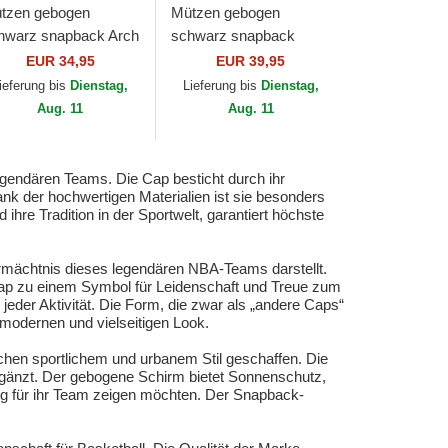
tzen gebogen
Mützen gebogen
hwarz snapback Arch
schwarz snapback
amp Pro der Chicago
Busted Pro der
EUR 34,95
EUR 39,95
ackhawks NHL von
Vancouver Grizzlies
ieferung bis
Dienstag,
Lieferung bis
Dienstag,
tchell & Ness
NBA von Mitchell &
Aug. 11
Aug. 11
Ness
egendären Teams. Die Cap besticht durch ihr
ank der hochwertigen Materialien ist sie besonders
 ihre Tradition in der Sportwelt, garantiert höchste
rmächtnis dieses legendären NBA-Teams darstellt.
 Cap zu einem Symbol für Leidenschaft und Treue zum
eder Aktivität. Die Form, die zwar als „andere Caps“
n modernen und vielseitigen Look.
chen sportlichem und urbanem Stil geschaffen. Die
rgänzt. Der gebogene Schirm bietet Sonnenschutz,
tzung für ihr Team zeigen möchten. Der Snapback-