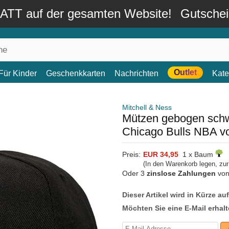
TT auf der gesamten Website!
Gutsche
Outlet
Für Kinder
Geschenkkarten
Nachrichten
Kate
Mitchell & Ness
Mützen gebogen schw
Chicago Bulls NBA vo
Preis:
EUR 34,95
1 x Baum
(In den Warenkorb legen, zu
Oder 3
zinslose Zahlungen
vo
Dieser Artikel wird in Kürze au
Möchten Sie eine E-Mail erhalt