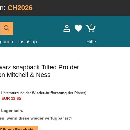
in:
CH2026
0
gorien
InstaCap
Hilfe
arz snapback Tilted Pro der
n Mitchell & Ness
r Unterstützung der
Wieder-Aufforstung
der Planet)
n
EUR 11,65
f Lager sein.
en, wenn diese wieder verfügbar ist?
Gib mir Bescheid