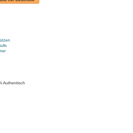
ützen
ulls
ner
k
% Authentisch