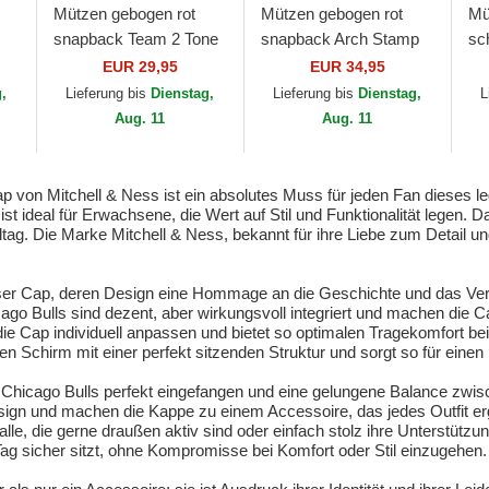
Mützen gebogen rot
Mützen gebogen rot
Mü
snapback Team 2 Tone
snapback Arch Stamp
sc
ago
2.0 Pro der Chicago
Pro der Chicago Bulls
St
EUR 29,95
EUR 34,95
ll
Bulls NBA von Mitchell
NBA von Mitchell &
Bl
g,
Lieferung bis
Dienstag,
Lieferung bis
Dienstag,
L
& Ness
Ness
Mi
Aug. 11
Aug. 11
 von Mitchell & Ness ist ein absolutes Muss für jeden Fan dieses l
 ideal für Erwachsene, die Wert auf Stil und Funktionalität legen. D
lltag. Die Marke Mitchell & Ness, bekannt für ihre Liebe zum Detail und
eser Cap, deren Design eine Hommage an die Geschichte und das Ve
ago Bulls sind dezent, aber wirkungsvoll integriert und machen die
 Cap individuell anpassen und bietet so optimalen Tragekomfort bei j
en Schirm mit einer perfekt sitzenden Struktur und sorgt so für eine
 Chicago Bulls perfekt eingefangen und eine gelungene Balance zwis
ign und machen die Kappe zu einem Accessoire, das jedes Outfit e
r alle, die gerne draußen aktiv sind oder einfach stolz ihre Unterstü
ag sicher sitzt, ohne Kompromisse bei Komfort oder Stil einzugehen.