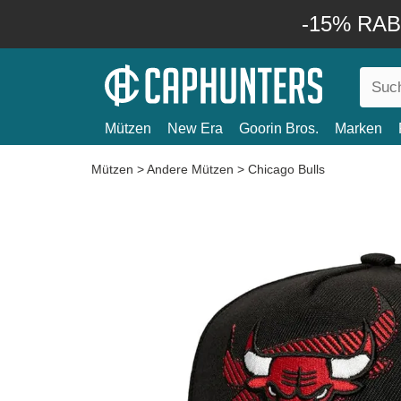
-15% RABA
Mützen
New Era
Goorin Bros.
Marken
Mützen
>
Andere Mützen
>
Chicago Bulls