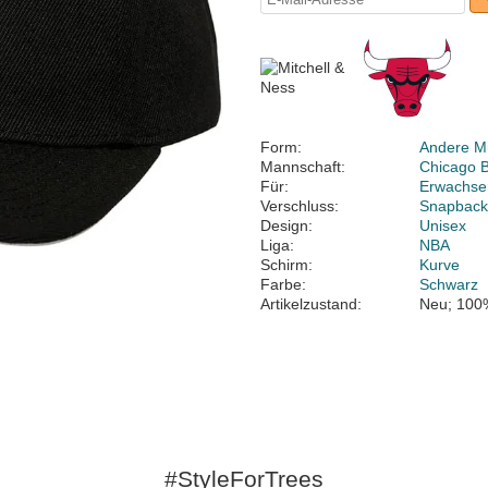
Form:
Andere M
Mannschaft:
Chicago B
Für:
Erwachse
Verschluss:
Snapbac
Design:
Unisex
Liga:
NBA
Schirm:
Kurve
Farbe:
Schwarz
Artikelzustand:
Neu; 100
#StyleForTrees