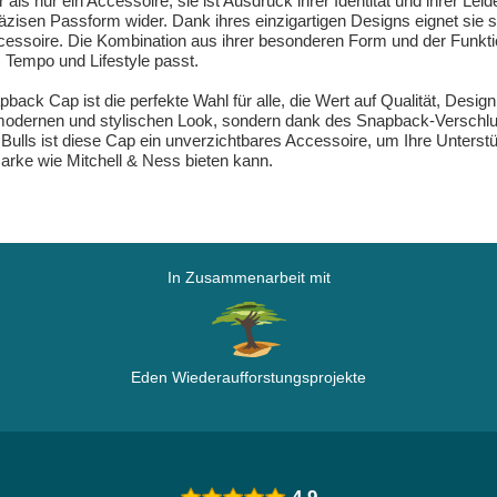
ls nur ein Accessoire; sie ist Ausdruck ihrer Identität und ihrer Leid
räzisen Passform wider. Dank ihres einzigartigen Designs eignet sie 
s Accessoire. Die Kombination aus ihrer besonderen Form und der Funk
 Tempo und Lifestyle passt.
ack Cap ist die perfekte Wahl für alle, die Wert auf Qualität, Desig
 modernen und stylischen Look, sondern dank des Snapback-Verschlu
ulls ist diese Cap ein unverzichtbares Accessoire, um Ihre Unterstüt
Marke wie Mitchell & Ness bieten kann.
In Zusammenarbeit mit
Eden Wiederaufforstungsprojekte