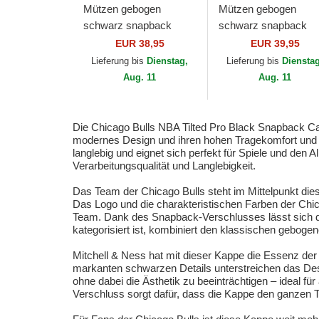
Mützen gebogen
Mützen gebogen
schwarz snapback
schwarz snapback
Hyper Type Pro der
Busted Pro der Chic
EUR 38,95
EUR 39,95
Chicago Bulls NBA von
Bulls NBA von Mitche
Lieferung bis
Dienstag,
Lieferung bis
Diensta
Mitchell & Ness
& Ness
Aug. 11
Aug. 11
Die Chicago Bulls NBA Tilted Pro Black Snapback Cap
modernes Design und ihren hohen Tragekomfort und ist
langlebig und eignet sich perfekt für Spiele und den A
Verarbeitungsqualität und Langlebigkeit.
Das Team der Chicago Bulls steht im Mittelpunkt di
Das Logo und die charakteristischen Farben der Chic
Team. Dank des Snapback-Verschlusses lässt sich die
kategorisiert ist, kombiniert den klassischen gebogen
Mitchell & Ness hat mit dieser Kappe die Essenz der
markanten schwarzen Details unterstreichen das Des
ohne dabei die Ästhetik zu beeinträchtigen – ideal fü
Verschluss sorgt dafür, dass die Kappe den ganzen T