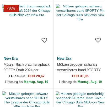
-30%
New Era
New Era
Mützen flach braun snapback
Mützen gebogen schwarz
9FIFTY Draft 2024 der
verstellbares band 9FORTY
Chicago Bulls NBA von New
Pin der Chicago Bulls NBA
EUR
40,95
EUR 28,67
EUR 31,95
Era
von New Era
Lieferung bis
Montag, Aug. 10
Lieferung bis
Montag, Aug. 10