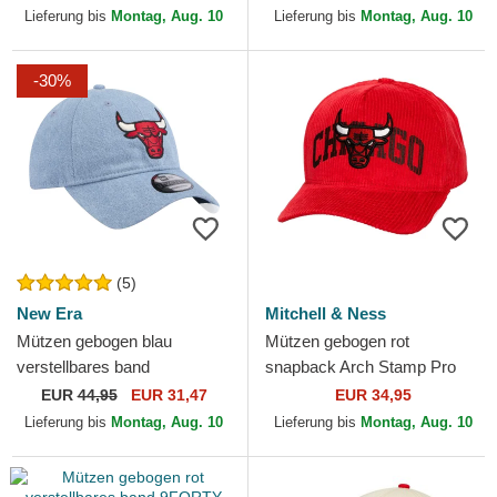
der Chicago Bulls NBA...
NBA von New Era
Lieferung bis
Montag, Aug. 10
Lieferung bis
Montag, Aug. 10
-30%
(5)
New Era
Mitchell & Ness
Mützen gebogen blau
Mützen gebogen rot
verstellbares band
snapback Arch Stamp Pro
9TWENTY Washed Denim
der Chicago Bulls NBA von
EUR
44,95
EUR 31,47
EUR 34,95
der Chicago Bulls NBA von
Mitchell & Ness
Lieferung bis
Montag, Aug. 10
Lieferung bis
Montag, Aug. 10
New Era