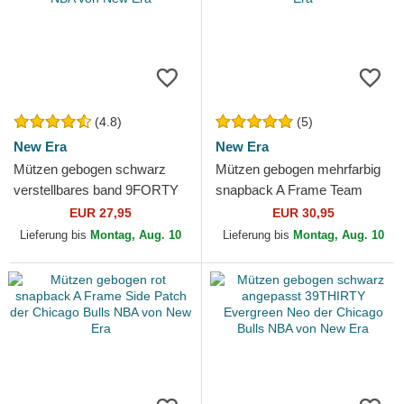
(4.8)
(5)
New Era
New Era
Mützen gebogen schwarz
Mützen gebogen mehrfarbig
verstellbares band 9FORTY
snapback A Frame Team
The League der Chicago
Colour der Chicago Bulls
EUR 27,95
EUR 30,95
Bulls NBA von New Era
NBA von New Era
Lieferung bis
Montag, Aug. 10
Lieferung bis
Montag, Aug. 10