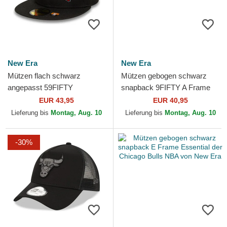
New Era
New Era
Mützen flach schwarz
Mützen gebogen schwarz
angepasst 59FIFTY
snapback 9FIFTY A Frame
Statement der Chicago Bulls
Precurved Hardwood
EUR 43,95
EUR 40,95
NBA von New Era
Classics der Chicago Bulls
Lieferung bis
Montag, Aug. 10
Lieferung bis
Montag, Aug. 10
NBA...
-30%