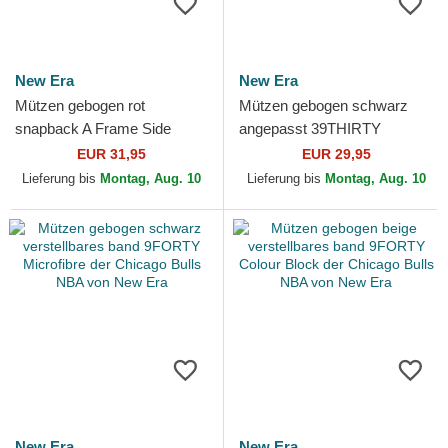
New Era
New Era
Mützen gebogen rot
Mützen gebogen schwarz
snapback A Frame Side
angepasst 39THIRTY
Patch der Chicago Bulls NBA
Evergreen Neo der Chicago
EUR 31,95
EUR 29,95
von New Era
Bulls NBA von New Era
Lieferung bis
Montag, Aug. 10
Lieferung bis
Montag, Aug. 10
New Era
New Era