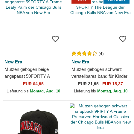
(4)
New Era
New Era
Mützen gebogen beige
Mützen gebogen schwarz
angepasst 59FORTY A
verstellbares band für Kinder
Frame Leafy Palm der
9FORTY The League der
EUR 64,95
EUR
21,95
EUR 15,37
Chicago Bulls NBA von New
Chicago Bulls NBA von...
Lieferung bis
Montag, Aug. 10
Lieferung bis
Montag, Aug. 10
Era