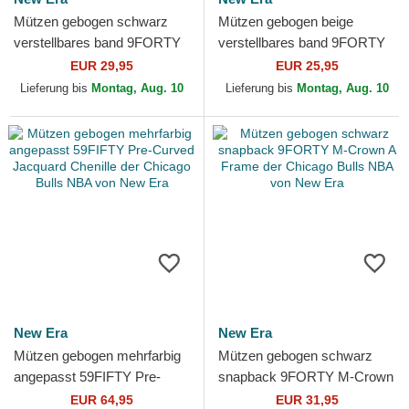
Mützen gebogen schwarz
Mützen gebogen beige
verstellbares band 9FORTY
verstellbares band 9FORTY
Microfibre der Chicago Bulls
Colour Block der Chicago
EUR 29,95
EUR 25,95
NBA von New Era
Bulls NBA von New Era
Lieferung bis
Montag, Aug. 10
Lieferung bis
Montag, Aug. 10
New Era
New Era
Mützen gebogen mehrfarbig
Mützen gebogen schwarz
angepasst 59FIFTY Pre-
snapback 9FORTY M-Crown
Curved Jacquard Chenille
A Frame der Chicago Bulls
EUR 64,95
EUR 31,95