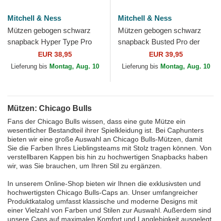
Mitchell & Ness
Mitchell & Ness
Mützen gebogen schwarz
Mützen gebogen schwarz
snapback Hyper Type Pro
snapback Busted Pro der
der Chicago Bulls NBA von
Chicago Bulls NBA von
EUR 38,95
EUR 39,95
Mitchell & Ness
Mitchell & Ness
Lieferung bis
Montag, Aug. 10
Lieferung bis
Montag, Aug. 10
Mützen: Chicago Bulls
Fans der Chicago Bulls wissen, dass eine gute Mütze ein
wesentlicher Bestandteil ihrer Spielkleidung ist. Bei Caphunters
bieten wir eine große Auswahl an Chicago Bulls-Mützen, damit
Sie die Farben Ihres Lieblingsteams mit Stolz tragen können. Von
verstellbaren Kappen bis hin zu hochwertigen Snapbacks haben
wir, was Sie brauchen, um Ihren Stil zu ergänzen.
In unserem Online-Shop bieten wir Ihnen die exklusivsten und
hochwertigsten Chicago Bulls-Caps an. Unser umfangreicher
Produktkatalog umfasst klassische und moderne Designs mit
einer Vielzahl von Farben und Stilen zur Auswahl. Außerdem sind
unsere Caps auf maximalen Komfort und Langlebigkeit ausgelegt,