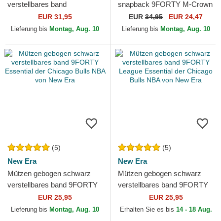
verstellbares band
snapback 9FORTY M-Crown
9TWENTY Draft Edition 2023
Draft 2025 der Chicago Bulls
EUR 31,95
EUR
34,95
EUR 24,47
der Chicago Bulls NBA von
NBA von New Era
Lieferung bis
Montag, Aug. 10
Lieferung bis
Montag, Aug. 10
New Era
(5)
(5)
New Era
New Era
Mützen gebogen schwarz
Mützen gebogen schwarz
verstellbares band 9FORTY
verstellbares band 9FORTY
Essential der Chicago Bulls
League Essential der
EUR 25,95
EUR 25,95
NBA von New Era
Chicago Bulls NBA von New
Lieferung bis
Montag, Aug. 10
Erhalten Sie es bis
14 - 18 Aug.
Era