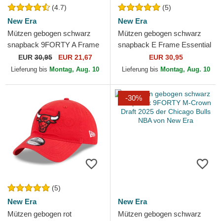
(4.7)
(5)
New Era
New Era
Mützen gebogen schwarz
Mützen gebogen schwarz
snapback 9FORTY A Frame
snapback E Frame Essential
Tonal der Chicago Bulls NBA
der Chicago Bulls NBA von
EUR
30,95
EUR 21,67
EUR 30,95
von New Era
New Era
Lieferung bis
Montag, Aug. 10
Lieferung bis
Montag, Aug. 10
-30%
(5)
New Era
New Era
Mützen gebogen rot
Mützen gebogen schwarz