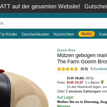
TT auf der gesamten Website!
Gutsche
Outlet
Für Kinder
Geschenkkarten
Nachrichten
Kate
Goorin Bros.
Mützen gebogen mari
The Farm Goorin Bro
(5.0)
8 Kunden
EUR
49,95
(-30%)
Preis:
EUR 34,97
1 x Baum
(In den Warenkorb legen, zu
Oder 3
zinslose Zahlungen
vo
Auf Lager
Wollen Sie es in Dienstag, Au
Minuten