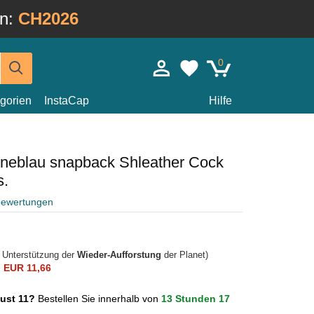
in:
CH2026
0
gorien
InstaCap
Hilfe
neblau snapback Shleather Cock
s.
bewertungen
r Unterstützung der
Wieder-Aufforstung
der Planet)
n
EUR 11,66
gust 11?
Bestellen Sie innerhalb von
13 Stunden 17