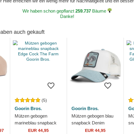
 Hilfe erreichen wir ein wenig mehr für Nachhaltigkeit und ein bess
Wir haben schon gepflanzt
259.737
Bäume
Danke!
 haben auch gekauft
(5)
Goorin Bros.
Goorin Bros.
Go
Mützen gebogen
Mützen gebogen blau
Mü
marineblau snapback
snapback Denim
sn
s
Edge Cock The Farm
Rooster The Farm
Fan
97
EUR 44,95
EUR 44,95