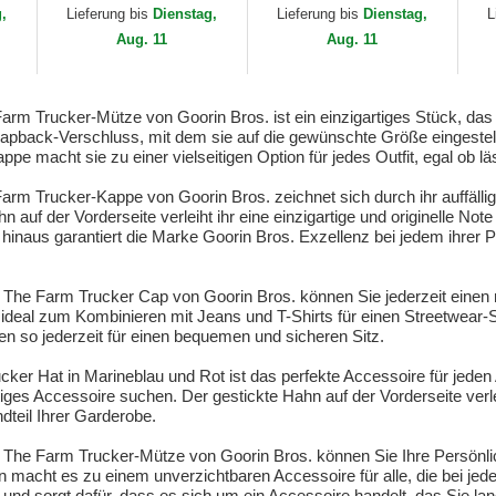
s.
Goorin Bros.
Goorin Bros.
Gl
g,
Lieferung bis
Dienstag,
Lieferung bis
Dienstag,
L
Fa
Aug. 11
Aug. 11
rm Trucker-Mütze von Goorin Bros. ist ein einzigartiges Stück, das St
apback-Verschluss, mit dem sie auf die gewünschte Größe eingestell
e macht sie zu einer vielseitigen Option für jedes Outfit, egal ob lä
arm Trucker-Kappe von Goorin Bros. zeichnet sich durch ihr auffäll
auf der Vorderseite verleiht ihr eine einzigartige und originelle Note
inaus garantiert die Marke Goorin Bros. Exzellenz bei jedem ihrer Pr
k The Farm Trucker Cap von Goorin Bros. können Sie jederzeit einen
 ideal zum Kombinieren mit Jeans und T-Shirts für einen Streetwear
n so jederzeit für einen bequemen und sicheren Sitz.
ker Hat in Marineblau und Rot ist das perfekte Accessoire für jeden 
ges Accessoire suchen. Der gestickte Hahn auf der Vorderseite verlei
teil Ihrer Garderobe.
 The Farm Trucker-Mütze von Goorin Bros. können Sie Ihre Persönlich
macht es zu einem unverzichtbaren Accessoire für alle, die bei jed
e und sorgt dafür, dass es sich um ein Accessoire handelt, das Sie lan