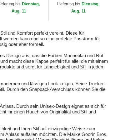
obal Core Denim The
Goorin Bros.
ieferung bis
Dienstag,
Lieferung bis
Dienstag,
rm...
Aug. 11
Aug. 11
il und Komfort perfekt vereint. Diese für
t werden kann und so eine perfekte Passform für
ssig oder eher formell.
iges Design aus, das die Farben Marineblau und Rot
 und macht diese Kappe perfekt für alle, die mit einem
odukte und sorgt für Langlebigkeit und Stil in jedem
 modernen und lässigen Look zeigen. Seine Trucker-
-Stil. Durch den Snapback-Verschluss können Sie die
Anlass. Durch sein Unisex-Design eignet es sich für
ht ihr einen Hauch von Originalität und Stil und
keit und Ihren Stil auf einzigartige Weise zum
em Anlass auffallen möchten. Die Marke Goorin Bros.
ge begleiten wird. Warten Sie nicht länger und holen