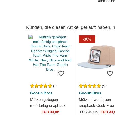
Dank deiner
Kunden, die diesen Artikel gekauft haben,
-30%
(5)
(5)
Goorin Bros.
Goorin Bros.
Mützen gebogen
Mützen flach braun
mehrfarbig snapback
snapback Cock Free
Goorin Bros. Cock
Range The Farm Flat
EUR 44,95
EUR
49,95
EUR 34,