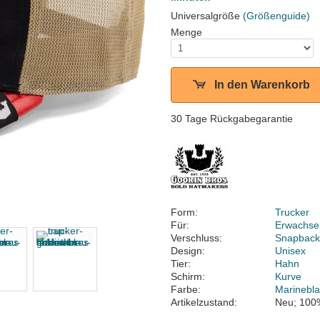
Universalgröße
(Größenguide)
Menge
In den Warenkorb
30 Tage Rückgabegarantie
Form:
Trucker
Für:
Erwachse
Verschluss:
Snapbac
Design:
Unisex
Tier:
Hahn
Schirm:
Kurve
Farbe:
Marinebl
Artikelzustand:
Neu; 100