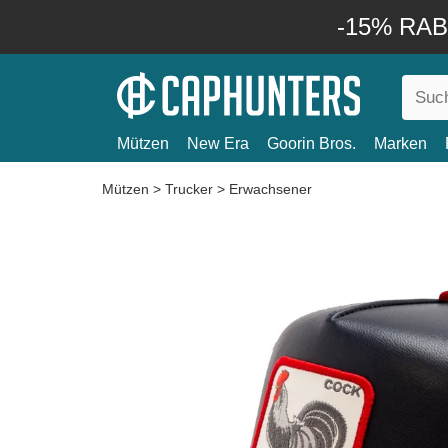
-15% RABA
Mützen
New Era
Goorin Bros.
Marken
Mützen
>
Trucker
>
Erwachsener