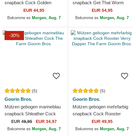
snapback Cock Golden
snapback Get That Worm
Suede The Farm Goorin
Greener Grass The Farm
EUR 44,95
EUR 54,95
Bros.
Goorin Bros.
Bekomme es
Morgen, Aug. 7
Bekomme es
Morgen, Aug. 7
-30%
(5)
(5)
Goorin Bros.
Goorin Bros.
Mützen gebogen marineblau
Mützen gebogen mehrfarbig
snapback Shleather Cock
snapback Cock Rooster
The Farm Goorin Bros.
Verry Dapper The Farm
EUR
49,95
EUR 34,97
EUR 49,95
Goorin Bros.
Bekomme es
Morgen, Aug. 7
Bekomme es
Morgen, Aug. 7