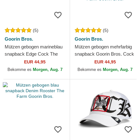
(5)
(5)
Goorin Bros.
Goorin Bros.
Mützen gebogen marineblau
Mützen gebogen mehrfarbig
snapback Edge Cock The
snapback Goorin Bros. Cock
Farm Goorin Bros.
Team Rooster Original
EUR 44,95
EUR 44,95
Recipe Team Pride The...
Bekomme es
Morgen, Aug. 7
Bekomme es
Morgen, Aug. 7