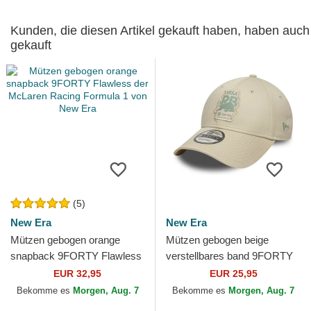
Kunden, die diesen Artikel gekauft haben, haben auch
gekauft
(5)
New Era
New Era
Mützen gebogen orange
Mützen gebogen beige
snapback 9FORTY Flawless
verstellbares band 9FORTY
der McLaren Racing Formula
Seasonal der Racing Bulls F1
EUR 32,95
EUR 25,95
1 von New Era
Team Formula 1 von...
Bekomme es
Morgen, Aug. 7
Bekomme es
Morgen, Aug. 7