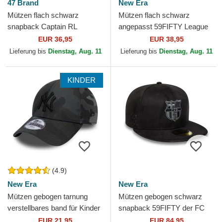
47 Brand
New Era
Mützen flach schwarz
Mützen flach schwarz
snapback Captain RL
angepasst 59FIFTY League
Contemporary der New York
Essential der Los Angeles
EUR 36,95
EUR 38,95
Yankees MLB von 47 Brand
Dodgers MLB von New Era
Lieferung bis
Dienstag, Aug. 11
Lieferung bis
Dienstag, Aug. 11
KINDER
(4.9)
New Era
New Era
Mützen gebogen tarnung
Mützen gebogen schwarz
verstellbares band für Kinder
snapback 59FIFTY der FC
9FORTY League Essential
Barcelona LALIGA von New
EUR 21,95
EUR 84,95