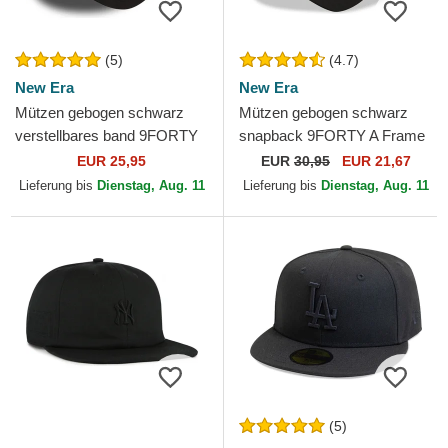
(5)
(4.7)
New Era
New Era
Mützen gebogen schwarz
Mützen gebogen schwarz
verstellbares band 9FORTY
snapback 9FORTY A Frame
Essential der Chicago Bulls
Tonal der Chicago Bulls NBA
EUR 25,95
EUR
30,95
EUR 21,67
NBA von New Era
von New Era
Lieferung bis
Dienstag, Aug. 11
Lieferung bis
Dienstag, Aug. 11
(5)