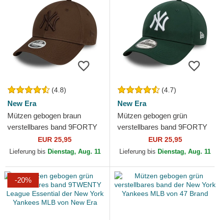
(4.8)
(4.7)
New Era
New Era
Mützen gebogen braun
Mützen gebogen grün
verstellbares band 9FORTY
verstellbares band 9FORTY
League Essential der New
League Essential der New
EUR 25,95
EUR 25,95
York Yankees MLB von New
York Yankees MLB von New
Lieferung bis
Dienstag, Aug. 11
Lieferung bis
Dienstag, Aug. 11
Era
Era
-20%