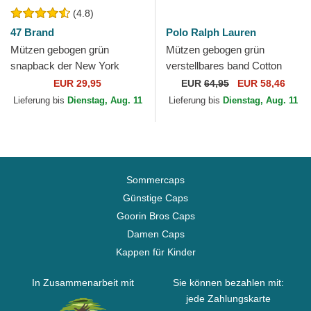
(4.8)
47 Brand
Polo Ralph Lauren
Mützen gebogen grün
Mützen gebogen grün
snapback der New York
verstellbares band Cotton
Yankees MLB von 47 Brand
Chino Classic Sport von Polo
EUR 29,95
EUR
64,95
EUR 58,46
Ralph Lauren
Lieferung bis
Dienstag, Aug. 11
Lieferung bis
Dienstag, Aug. 11
Sommercaps
Günstige Caps
Goorin Bros Caps
Damen Caps
Kappen für Kinder
In Zusammenarbeit mit
Sie können bezahlen mit:
jede Zahlungskarte