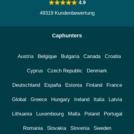
4.9
49319 Kundenbewertung
Caphunters
Austria
Belgique
Bulgaria
Canada
Croatia
Cyprus
Czech Republic
Denmark
Deutschland
España
Estonia
Finland
France
Global
Greece
Hungary
Ireland
Italia
Latvia
Lithuania
Luxembourg
Malta
Poland
Portugal
Romania
Slovakia
Slovenia
Sweden