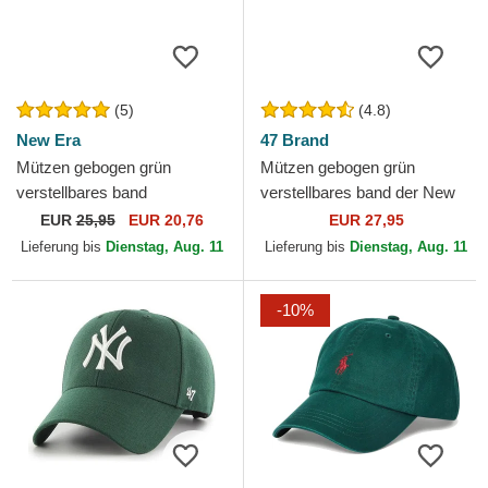
(5)
(4.8)
New Era
47 Brand
Mützen gebogen grün
Mützen gebogen grün
verstellbares band
verstellbares band der New
9TWENTY League Essential
York Yankees MLB von 47
EUR
25,95
EUR 20,76
EUR 27,95
der New York Yankees MLB
Brand
Lieferung bis
Dienstag, Aug. 11
Lieferung bis
Dienstag, Aug. 11
von New Era
-10%