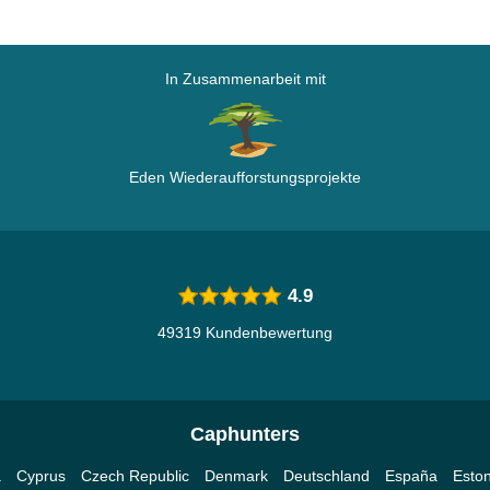
In Zusammenarbeit mit
Eden Wiederaufforstungsprojekte
4.9
49319 Kundenbewertung
Caphunters
a
Cyprus
Czech Republic
Denmark
Deutschland
España
Eston