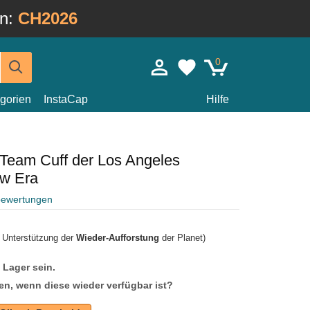
in:
CH2026
0
gorien
InstaCap
Hilfe
Team Cuff der Los Angeles
w Era
bewertungen
r Unterstützung der
Wieder-Aufforstung
der Planet)
f Lager sein.
en, wenn diese wieder verfügbar ist?