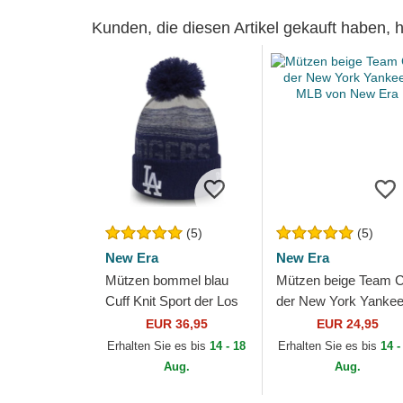
Kunden, die diesen Artikel gekauft haben,
(5)
(5)
New Era
New Era
Mützen bommel blau
Mützen beige Team C
Cuff Knit Sport der Los
der New York Yanke
Angeles Dodgers MLB
MLB von New Era
EUR 36,95
EUR 24,95
von New Era
Erhalten Sie es bis
14 - 18
Erhalten Sie es bis
14 -
Aug.
Aug.