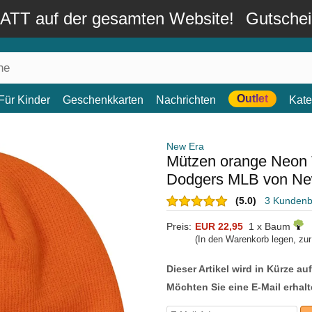
TT auf der gesamten Website!
Gutsche
Outlet
Für Kinder
Geschenkkarten
Nachrichten
Kate
New Era
Mützen orange Neon 
Dodgers MLB von Ne
(5.0)
3 Kunden
Preis:
EUR 22,95
1 x Baum
(In den Warenkorb legen, zu
Dieser Artikel wird in Kürze au
Möchten Sie eine E-Mail erhalt