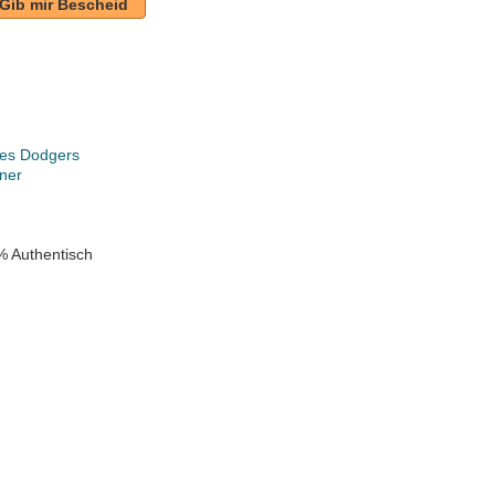
Gib mir Bescheid
les Dodgers
ner
% Authentisch