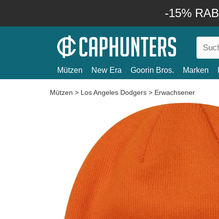
-15% RABA
Mützen
New Era
Goorin Bros.
Marken
Mützen
>
Los Angeles Dodgers
>
Erwachsener