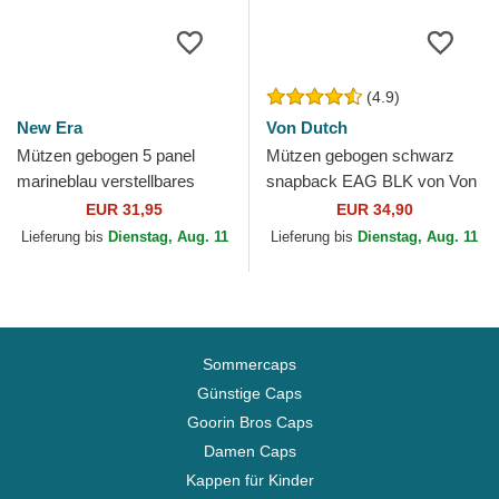
(4.9)
New Era
Von Dutch
Mützen gebogen 5 panel
Mützen gebogen schwarz
marineblau verstellbares
snapback EAG BLK von Von
band Runner Colour Block
Dutch
EUR 31,95
EUR 34,90
von New Era
Lieferung bis
Dienstag, Aug. 11
Lieferung bis
Dienstag, Aug. 11
Sommercaps
Günstige Caps
Goorin Bros Caps
Damen Caps
Kappen für Kinder