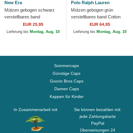
New Era
Polo Ralph Lauren
Mützen gebogen schwarz
Mützen gebogen grün
verstellbares band
verstellbares band Cotton
9TWENTY League Essential
Chino Classic Sport von Polo
EUR 25,95
EUR 64,95
der New York Yankees MLB
Ralph Lauren
Lieferung bis
Montag, Aug. 10
Lieferung bis
Montag, Aug. 10
von...
Sommercaps
Günstige Caps
Goorin Bros Caps
Damen Caps
Kappen für Kinder
In Zusammenarbeit mit
Sie können bezahlen mit:
jede Zahlungskarte
PayPal
Überweisungen 24