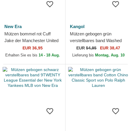
New Era
Kangol
Mützen bommel rot Cuff
Mützen gebogen grün
Jake der Manchester United
verstellbares band Washed
Football Club Premier League
Baseball Algae von Kangol
EUR 36,95
EUR
54,95
EUR 38,47
von New Era
Erhalten Sie es bis
14 - 18 Aug.
Lieferung bis
Montag, Aug. 10