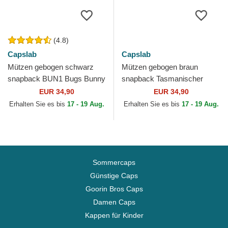
(4.8)
Capslab
Capslab
Mützen gebogen schwarz
Mützen gebogen braun
snapback BUN1 Bugs Bunny
snapback Tasmanischer
Looney Tunes von Capslab
Teufel Looney Tunes von
EUR 34,90
EUR 34,90
Capslab
Erhalten Sie es bis
17 - 19 Aug.
Erhalten Sie es bis
17 - 19 Aug.
Sommercaps
Günstige Caps
Goorin Bros Caps
Damen Caps
Kappen für Kinder