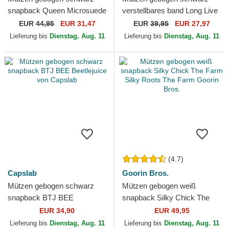
snapback Queen Microsuede
verstellbares band Long Live
Bee The Farm Goorin Bros.
The Queen The Farm Lady
EUR
44,95
EUR 31,47
EUR
39,95
EUR 27,97
Balls The Farm Goorin...
Lieferung bis
Dienstag, Aug. 11
Lieferung bis
Dienstag, Aug. 11
(4.7)
Capslab
Goorin Bros.
Mützen gebogen schwarz
Mützen gebogen weiß
snapback BTJ BEE
snapback Silky Chick The
Beetlejuice von Capslab
Farm Silky Roots The Farm
EUR 34,90
EUR 49,95
Goorin Bros.
Lieferung bis
Dienstag, Aug. 11
Lieferung bis
Dienstag, Aug. 11