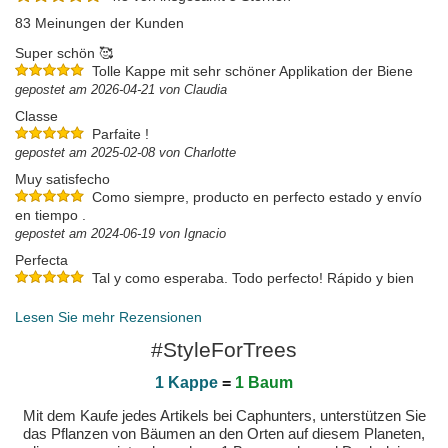
83 Meinungen der Kunden
Super schön 🥰
Tolle Kappe mit sehr schöner Applikation der Biene
gepostet am 2026-04-21 von Claudia
Classe
Parfaite !
gepostet am 2025-02-08 von Charlotte
Muy satisfecho
Como siempre, producto en perfecto estado y envío
en tiempo .
gepostet am 2024-06-19 von Ignacio
Perfecta
Tal y como esperaba. Todo perfecto! Rápido y bien
embalada.
gepostet am 2024-06-16 von Oscar
Lesen Sie mehr Rezensionen
#StyleForTrees
1 Kappe
=
1 Baum
Mit dem Kaufe jedes Artikels bei Caphunters, unterstützen Sie
das Pflanzen von Bäumen an den Orten auf diesem Planeten,