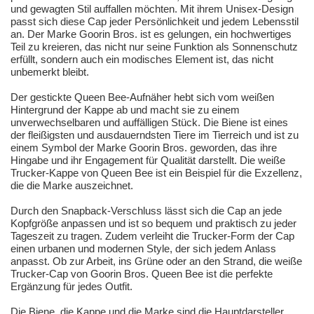
und gewagten Stil auffallen möchten. Mit ihrem Unisex-Design
passt sich diese Cap jeder Persönlichkeit und jedem Lebensstil
an. Der Marke Goorin Bros. ist es gelungen, ein hochwertiges
Teil zu kreieren, das nicht nur seine Funktion als Sonnenschutz
erfüllt, sondern auch ein modisches Element ist, das nicht
unbemerkt bleibt.
Der gestickte Queen Bee-Aufnäher hebt sich vom weißen
Hintergrund der Kappe ab und macht sie zu einem
unverwechselbaren und auffälligen Stück. Die Biene ist eines
der fleißigsten und ausdauerndsten Tiere im Tierreich und ist zu
einem Symbol der Marke Goorin Bros. geworden, das ihre
Hingabe und ihr Engagement für Qualität darstellt. Die weiße
Trucker-Kappe von Queen Bee ist ein Beispiel für die Exzellenz,
die die Marke auszeichnet.
Durch den Snapback-Verschluss lässt sich die Cap an jede
Kopfgröße anpassen und ist so bequem und praktisch zu jeder
Tageszeit zu tragen. Zudem verleiht die Trucker-Form der Cap
einen urbanen und modernen Style, der sich jedem Anlass
anpasst. Ob zur Arbeit, ins Grüne oder an den Strand, die weiße
Trucker-Cap von Goorin Bros. Queen Bee ist die perfekte
Ergänzung für jedes Outfit.
Die Biene, die Kappe und die Marke sind die Hauptdarsteller