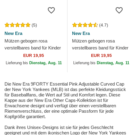
(5)
(4.7)
New Era
New Era
Mützen gebogen rosa
Mützen gebogen rosa
verstellbares band für Kinder
verstellbares band für Kinder
9FORTY League Essential
9FORTY Essential der New
EUR 19,95
EUR 19,95
der New York Yankees...
York Yankees MLB von...
Lieferung bis
Dienstag, Aug. 11
Lieferung bis
Dienstag, Aug. 11
Die New Era 9FORTY Essential Pink Adjustable Curved Cap
der New York Yankees (MLB) ist das perfekte Kleidungsstück
für Baseballfans, die Wert auf Stil und Komfort legen. Diese
Kappe aus der New Era Other Caps-Kollektion ist für
Erwachsene designt und verfügt über einen verstellbaren
Riemenverschluss, der eine optimale Passform für jede
Kopfgröße garantiert.
Dank ihres Unisex-Designs ist sie für jedes Geschlecht
geeignet und mit dem ikonischen Logo der New York Yankees