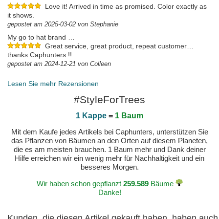
Love it! Arrived in time as promised. Color exactly as
it shows.
gepostet am 2025-03-02 von Stephanie
My go to hat brand …
Great service, great product, repeat customer…
thanks Caphunters !!
gepostet am 2024-12-21 von Colleen
Lesen Sie mehr Rezensionen
#StyleForTrees
1 Kappe
=
1 Baum
Mit dem Kaufe jedes Artikels bei Caphunters, unterstützen Sie
das Pflanzen von Bäumen an den Orten auf diesem Planeten,
die es am meisten brauchen. 1 Baum mehr und Dank deiner
Hilfe erreichen wir ein wenig mehr für Nachhaltigkeit und ein
besseres Morgen.
Wir haben schon gepflanzt
259.589
Bäume
Danke!
Kunden, die diesen Artikel gekauft haben, haben auch