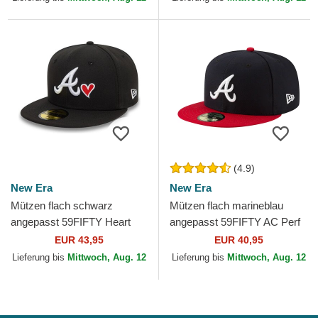
(4.9)
New Era
New Era
Mützen flach schwarz
Mützen flach marineblau
angepasst 59FIFTY Heart
angepasst 59FIFTY AC Perf
Icon der Atlanta Braves MLB
der Atlanta Braves MLB von
EUR 43,95
EUR 40,95
von New Era
New Era
Lieferung bis
Mittwoch, Aug. 12
Lieferung bis
Mittwoch, Aug. 12