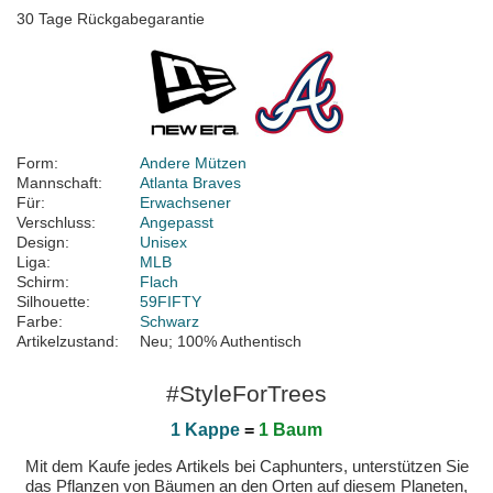
30 Tage Rückgabegarantie
Form:
Andere Mützen
Mannschaft:
Atlanta Braves
Für:
Erwachsener
Verschluss:
Angepasst
Design:
Unisex
Liga:
MLB
Schirm:
Flach
Silhouette:
59FIFTY
Farbe:
Schwarz
Artikelzustand:
Neu; 100% Authentisch
#StyleForTrees
1 Kappe
=
1 Baum
Mit dem Kaufe jedes Artikels bei Caphunters, unterstützen Sie
das Pflanzen von Bäumen an den Orten auf diesem Planeten,