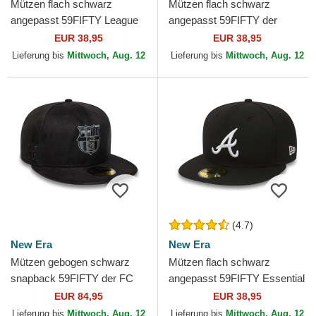
Mützen flach schwarz
Mützen flach schwarz
angepasst 59FIFTY League
angepasst 59FIFTY der
Essential der Los Angeles
Chicago White Sox MLB von
EUR 38,95
EUR 38,95
Dodgers MLB von New Era
New Era
Lieferung bis
Mittwoch, Aug. 12
Lieferung bis
Mittwoch, Aug. 12
(4.7)
New Era
New Era
Mützen gebogen schwarz
Mützen flach schwarz
snapback 59FIFTY der FC
angepasst 59FIFTY Essential
Barcelona LALIGA von New
der Atlanta Braves MLB von
EUR 84,95
EUR 38,95
Era
New Era
Lieferung bis
Mittwoch, Aug. 12
Lieferung bis
Mittwoch, Aug. 12