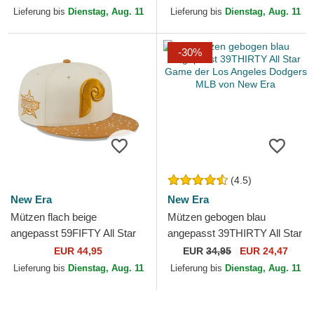
von New Era
MLB von New Era
Lieferung bis
Dienstag, Aug. 11
Lieferung bis
Dienstag, Aug. 11
-30%
(4.5)
New Era
New Era
Mützen flach beige
Mützen gebogen blau
angepasst 59FIFTY All Star
angepasst 39THIRTY All Star
Game Fan Pack der
Game der Los Angeles
EUR 44,95
EUR
34,95
EUR 24,47
Philadelphia Phillies MLB von
Dodgers MLB von New Era
Lieferung bis
Dienstag, Aug. 11
Lieferung bis
Dienstag, Aug. 11
New...