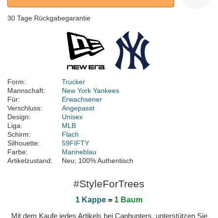
30 Tage Rückgabegarantie
Form:
Trucker
Mannschaft:
New York Yankees
Für:
Erwachsener
Verschluss:
Angepasst
Design:
Unisex
Liga:
MLB
Schirm:
Flach
Silhouette:
59FIFTY
Farbe:
Marineblau
Artikelzustand:
Neu; 100% Authentisch
#StyleForTrees
1 Kappe
=
1 Baum
Mit dem Kaufe jedes Artikels bei Caphunters, unterstützen Sie