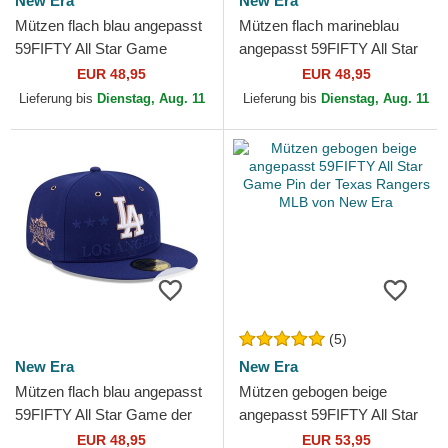
New Era
New Era
Mützen flach blau angepasst
Mützen flach marineblau
59FIFTY All Star Game
angepasst 59FIFTY All Star
Workout der Los Angeles
Game der New York
EUR 48,95
EUR 48,95
Dodgers MLB von New Era
Yankees MLB von New Era
Lieferung bis
Dienstag, Aug. 11
Lieferung bis
Dienstag, Aug. 11
(5)
New Era
New Era
Mützen flach blau angepasst
Mützen gebogen beige
59FIFTY All Star Game der
angepasst 59FIFTY All Star
Los Angeles Dodgers MLB
Game Pin der Texas Rangers
EUR 48,95
EUR 53,95