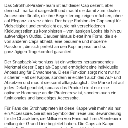
Das Strohhut-Piraten-Team ist auf dieser Cap dezent, aber
dennoch markant dargestellt und macht sie damit zum idealen
Accessoire für alle, die ihre Begeisterung zeigen möchten, ohne
auf Eleganz zu verzichten. Der beige Farbton der Cap sorgt für
Vielseitigkeit und ermöglicht es, sie mit verschiedenen
Kleidungsstilen zu kombinieren – von lässigen Looks bis hin zu
aufwendigen Outfits. Darüber hinaus bietet ihre Form, die sie
von anderen Caps abhebt, eine bequeme und moderne
Passform, die sich perfekt an den Kopf anpasst und so
ganztägigen Tragekomfort garantiert.
Der Snapback-Verschluss ist ein weiteres herausragendes
Merkmal dieser Capslab-Cap und ermöglicht eine individuelle
Anpassung für Erwachsene. Diese Funktion sorgt nicht nur für
sicheren Halt der Kappe, sondern erleichtert auch das Auf- und
Absetzen und macht sie somit alltagstauglich. Die Marke hat auf
jedes Detail geachtet, sodass das Produkt nicht nur eine
optische Hommage an die Piratencrew ist, sondern auch ein
funktionales und langlebiges Accessoire.
Für Fans der Strohhutpiraten ist diese Kappe weit mehr als nur
ein Accessoire. Sie ist ein Symbol der Treue und Bewunderung
für die Charaktere, die Millionen von Fans auf ihren Abenteuern
entlang der Grand Line begleitet haben. Die Capslab-Kappe