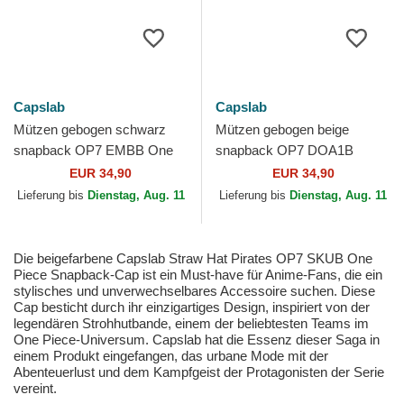
Capslab
Capslab
Mützen gebogen schwarz
Mützen gebogen beige
snapback OP7 EMBB One
snapback OP7 DOA1B
Piece von Capslab
Monkey D. Ruffy One Piece
EUR 34,90
EUR 34,90
von Capslab
Lieferung bis
Dienstag, Aug. 11
Lieferung bis
Dienstag, Aug. 11
Die beigefarbene Capslab Straw Hat Pirates OP7 SKUB One
Piece Snapback-Cap ist ein Must-have für Anime-Fans, die ein
stylisches und unverwechselbares Accessoire suchen. Diese
Cap besticht durch ihr einzigartiges Design, inspiriert von der
legendären Strohhutbande, einem der beliebtesten Teams im
One Piece-Universum. Capslab hat die Essenz dieser Saga in
einem Produkt eingefangen, das urbane Mode mit der
Abenteuerlust und dem Kampfgeist der Protagonisten der Serie
vereint.