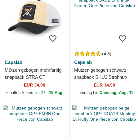
(4.5)
Capslab
Capslab
Mützen gebogen mehrfarbig
Mützen gebogen schwarz
snapback STRA CT
snapback SKU2 Strohhut-
Strohhut-Piraten One Piece
Piraten One Piece von
EUR 34,90
EUR 34,90
von Capslab
Capslab
Erhalten Sie es bis
17 - 19 Aug.
Lieferung bis
Dienstag, Aug. 11