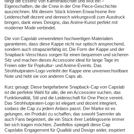
fängt die Essenz von Kameradschaft und Mut ein –
Eigenschaften, die die Crew in der One Piece-Geschichte
auszeichnen. Mit diesem Stück können Erwachsene ihre
Leidenschaft dezent und dennoch wirkungsvoll zum Ausdruck
bringen, dank eines Designs, das Anime-Kunst perfekt mit
moderner Mode verbindet.
Die von Capslab verwendeten hochwertigen Materialien
garantieren, dass diese Kappe nicht nur optisch ansprechend,
sondern auch strapazierfähig ist. Die Form der Kappe und der
Snapback-Verschluss sorgen für einen bequemen und sicheren
Sitz und machen dieses Accessoire ideal für lange Tage im
Freien oder für Popkultur- und Anime-Events. Das
Strohhutpiraten-Logo verleiht der Kappe eine unverwechselbare
Note und hebt sie von anderen Caps ab.
Kurz gesagt: Diese beigefarbene Snapback-Cap von Capslab
ist die perfekte Wahl für alle, die ein Accessoire suchen, das
Funktionalität, Stil und die Leidenschaft für One Piece vereint.
Das Strohhutpiraten-Logo ist elegant und dezent integriert,
sodass die Cap zu jedem Anlass passt. Der Marke ist es
gelungen, ein Produkt zu schaffen, das sowohl Sammler als
auch Fans begeistert, die ein Stück ihrer Lieblingsserie immer
bei sich tragen möchten. Zweifellos spiegelt diese Cap
Capslabs Engagement für Qualität und Design wider, inspiriert