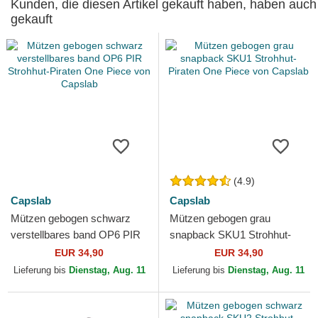
Kunden, die diesen Artikel gekauft haben, haben auch
gekauft
(4.9)
Capslab
Capslab
Mützen gebogen schwarz
Mützen gebogen grau
verstellbares band OP6 PIR
snapback SKU1 Strohhut-
Strohhut-Piraten One Piece
Piraten One Piece von
EUR 34,90
EUR 34,90
von Capslab
Capslab
Lieferung bis
Dienstag, Aug. 11
Lieferung bis
Dienstag, Aug. 11