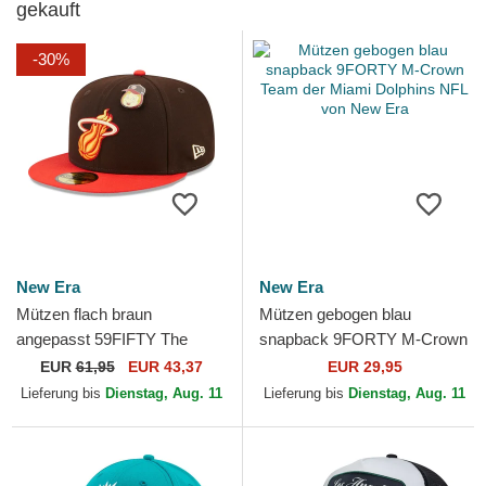
gekauft
-30%
New Era
New Era
Mützen flach braun
Mützen gebogen blau
angepasst 59FIFTY The
snapback 9FORTY M-Crown
Elements Fire Pin der Miami
Team der Miami Dolphins
EUR
61,95
EUR 43,37
EUR 29,95
Heat NBA von New Era
NFL von New Era
Lieferung bis
Dienstag, Aug. 11
Lieferung bis
Dienstag, Aug. 11