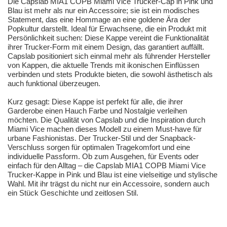
Die Capslab MIA1 COPB Miami Vice Trucker-Cap in Pink und
Blau ist mehr als nur ein Accessoire; sie ist ein modisches
Statement, das eine Hommage an eine goldene Ära der
Popkultur darstellt. Ideal für Erwachsene, die ein Produkt mit
Persönlichkeit suchen: Diese Kappe vereint die Funktionalität
ihrer Trucker-Form mit einem Design, das garantiert auffällt.
Capslab positioniert sich einmal mehr als führender Hersteller
von Kappen, die aktuelle Trends mit ikonischen Einflüssen
verbinden und stets Produkte bieten, die sowohl ästhetisch als
auch funktional überzeugen.
Kurz gesagt: Diese Kappe ist perfekt für alle, die ihrer
Garderobe einen Hauch Farbe und Nostalgie verleihen
möchten. Die Qualität von Capslab und die Inspiration durch
Miami Vice machen dieses Modell zu einem Must-have für
urbane Fashionistas. Der Trucker-Stil und der Snapback-
Verschluss sorgen für optimalen Tragekomfort und eine
individuelle Passform. Ob zum Ausgehen, für Events oder
einfach für den Alltag – die Capslab MIA1 COPB Miami Vice
Trucker-Kappe in Pink und Blau ist eine vielseitige und stylische
Wahl. Mit ihr trägst du nicht nur ein Accessoire, sondern auch
ein Stück Geschichte und zeitlosen Stil.