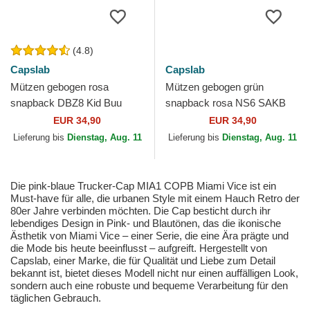
(4.8)
Capslab
Capslab
Mützen gebogen rosa
Mützen gebogen grün
snapback DBZ8 Kid Buu
snapback rosa NS6 SAKB
Dragon Ball von Capslab
Sakura Haruno Naruto von
EUR 34,90
EUR 34,90
Capslab
Lieferung bis
Dienstag, Aug. 11
Lieferung bis
Dienstag, Aug. 11
Die pink-blaue Trucker-Cap MIA1 COPB Miami Vice ist ein
Must-have für alle, die urbanen Style mit einem Hauch Retro der
80er Jahre verbinden möchten. Die Cap besticht durch ihr
lebendiges Design in Pink- und Blautönen, das die ikonische
Ästhetik von Miami Vice – einer Serie, die eine Ära prägte und
die Mode bis heute beeinflusst – aufgreift. Hergestellt von
Capslab, einer Marke, die für Qualität und Liebe zum Detail
bekannt ist, bietet dieses Modell nicht nur einen auffälligen Look,
sondern auch eine robuste und bequeme Verarbeitung für den
täglichen Gebrauch.