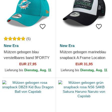
(5)
New Era
New Era
Mützen gebogen blau
Mützen gebogen marineblau
verstellbares band 9FORTY
snapback A Frame Location
The League der Miami
der Los Angeles Ciudades y
EUR 27,95
EUR 31,95
Dolphins NFL von New Era
Playas California...
Lieferung bis
Dienstag, Aug. 11
Lieferung bis
Dienstag, Aug. 11