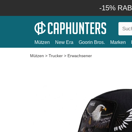
-15% RABA
Mützen
New Era
Goorin Bros.
Marken
Mützen
>
Trucker
>
Erwachsener