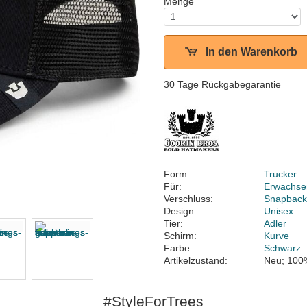
Menge
In den Warenkorb
30 Tage Rückgabegarantie
Form:
Trucker
Für:
Erwachse
Verschluss:
Snapbac
Design:
Unisex
Tier:
Adler
Schirm:
Kurve
Farbe:
Schwarz
Artikelzustand:
Neu; 100
#StyleForTrees