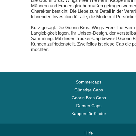
Die Goorin Bros. Wings Free The Farm Kappe mit ihr
Männern und Frauen gleichermaßen getragen werden ka
Charakter besticht. Die Liebe zum Detail in der Ver
lohnenden Investition für alle, die Mode mit Persönlic
Kurz gesagt: Die Goorin Bros. Wings Free The Farm T
Langlebigkeit legen. Ihr Unisex-Design, der verste
Sammlung. Mit dieser Trucker-Cap beweist Goorin Bro
Kunden zufriedenstellt. Zweifellos ist diese Cap die 
möchten.
Sommercaps
Günstige Caps
Goorin Bros Caps
Damen Caps
Kappen für Kinder
Hilfe