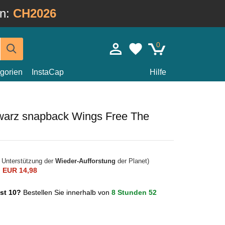
in:
CH2026
0
gorien
InstaCap
Hilfe
arz snapback Wings Free The
r Unterstützung der
Wieder-Aufforstung
der Planet)
n
EUR 14,98
ust 10?
Bestellen Sie innerhalb von
8 Stunden 52