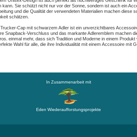
em Unisex-Design ist auch perfekt als hochwertiges Geschenk für 
nn. Sie schützt nicht nur vor der Sonne, sondern ist auch ein Acces
arbeitung und die Qualität der verwendeten Materialien machen diese
hkeit schätzen.
rucker-Cap mit schwarzem Adler ist ein unverzichtbares Accessoire 
llbare Snapback-Verschluss und das markante Adleremblem machen di
s. einmal mehr, dass sich Tradition und Moderne in einem Produkt v
perfekte Wahl für alle, die ihre Individualität mit einem Accessoire m
In Zusammenarbeit mit
Eden Wiederaufforstungsprojekte