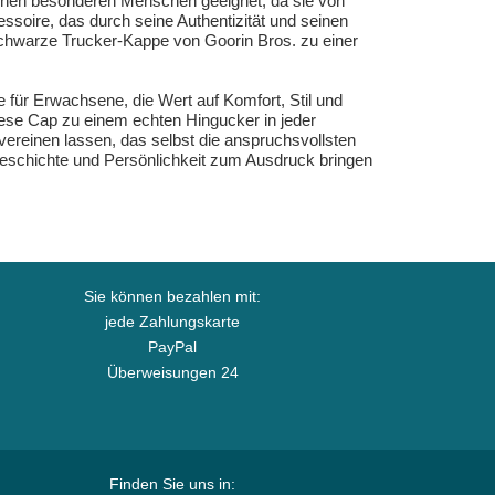
einen besonderen Menschen geeignet, da sie von
soire, das durch seine Authentizität und seinen
 schwarze Trucker-Kappe von Goorin Bros. zu einer
für Erwachsene, die Wert auf Komfort, Stil und
ese Cap zu einem echten Hingucker in jeder
ereinen lassen, das selbst die anspruchsvollsten
it Geschichte und Persönlichkeit zum Ausdruck bringen
Sie können bezahlen mit:
jede Zahlungskarte
PayPal
Überweisungen 24
Finden Sie uns in: