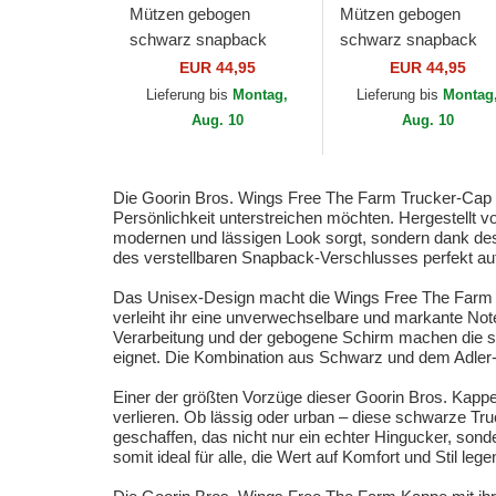
Mützen gebogen
Mützen gebogen
schwarz snapback
schwarz snapback
Classic Rocker
Freedom The Farm
EUR 44,95
EUR 44,95
Freedom The Farm
Goorin Bros.
Lieferung bis
Montag,
Lieferung bis
Montag
Goorin Bros.
Aug. 10
Aug. 10
Die Goorin Bros. Wings Free The Farm Trucker-Cap mit 
Persönlichkeit unterstreichen möchten. Hergestellt v
modernen und lässigen Look sorgt, sondern dank des
des verstellbaren Snapback-Verschlusses perfekt au
Das Unisex-Design macht die Wings Free The Farm zu 
verleiht ihr eine unverwechselbare und markante Note 
Verarbeitung und der gebogene Schirm machen die sch
eignet. Die Kombination aus Schwarz und dem Adler-Des
Einer der größten Vorzüge dieser Goorin Bros. Kappe i
verlieren. Ob lässig oder urban – diese schwarze Tru
geschaffen, das nicht nur ein echter Hingucker, son
somit ideal für alle, die Wert auf Komfort und Stil lege