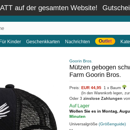
TT auf der gesamten Website!
Gutsche
Outlet
Für Kinder
Geschenkkarten
Nachrichten
Kate
Goorin Bros.
Mützen gebogen schw
Farm Goorin Bros.
Preis:
EUR 44,95
1 x Baum
(In den Warenkorb legen, zu
Oder 3
zinslose Zahlungen
vo
Auf Lager
Wollen Sie es in Montag, Aug
Minuten
Universalgröße
(Größenguide)