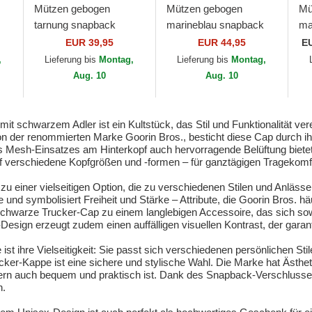
Mützen gebogen
Mützen gebogen
Mü
tarnung snapback
marineblau snapback
ma
Freedom Eagle
The Freedom Eagle The
Fi
EUR 39,95
EUR 44,95
E
Camouflage Seasonal
Farm Goorin Bros.
Co
,
Lieferung bis
Montag,
Lieferung bis
Montag,
Real Tree The Farm
Go
Aug. 10
Aug. 10
Goorin Bros.
schwarzem Adler ist ein Kultstück, das Stil und Funktionalität vereint
on der renommierten Marke Goorin Bros., besticht diese Cap durch ihr
 Mesh-Einsatzes am Hinterkopf auch hervorragende Belüftung bietet.
f verschiedene Kopfgrößen und -formen – für ganztägigen Tragekomf
einer vielseitigen Option, die zu verschiedenen Stilen und Anlässen
und symbolisiert Freiheit und Stärke – Attribute, die Goorin Bros. häu
warze Trucker-Cap zu einem langlebigen Accessoire, das sich sowohl
ign erzeugt zudem einen auffälligen visuellen Kontrast, der garantier
st ihre Vielseitigkeit: Sie passt sich verschiedenen persönlichen St
cker-Kappe ist eine sichere und stylische Wahl. Die Marke hat Ästheti
dern auch bequem und praktisch ist. Dank des Snapback-Verschlusses 
n.