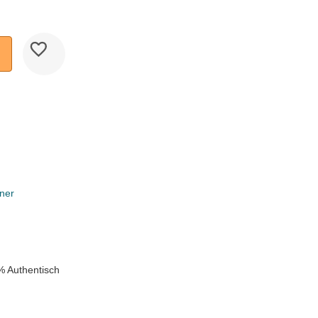
ner
k
% Authentisch