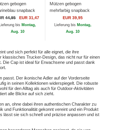
tzen gebogen
Mützen gebogen
rineblau snapback
mehrfarbig snapback
erce Bird Of Prey
The Faithful Eagle Sport
UR
44,95
EUR 31,47
EUR 39,95
re Canvas The Farm
The Farm Goorin Bros.
Lieferung bis
Montag,
Lieferung bis
Montag,
orin Bros.
Aug. 10
Aug. 10
 und sich perfekt für alle eignet, die ihre
 klassisches Trucker-Design, das nicht nur für einen
 Die Cap ist ideal für Erwachsene und passt dank
ort.
 passt. Der ikonische Adler auf der Vorderseite
fig in seinen Kollektionen widerspiegelt. Die robuste
 für den Alltag als auch für Outdoor-Aktivitäten
t alle Blicke auf sich zieht.
ilen an, ohne dabei ihren authentischen Charakter zu
k und Funktionalität gekonnt vereint und ein Produkt
lässt sie sich schnell und präzise anpassen und ist