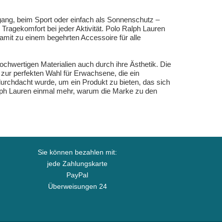
rgang, beim Sport oder einfach als Sonnenschutz –
 Tragekomfort bei jeder Aktivität. Polo Ralph Lauren
damit zu einem begehrten Accessoire für alle
ochwertigen Materialien auch durch ihre Ästhetik. Die
ur perfekten Wahl für Erwachsene, die ein
 durchdacht wurde, um ein Produkt zu bieten, das sich
alph Lauren einmal mehr, warum die Marke zu den
Sie können bezahlen mit:
jede Zahlungskarte
PayPal
Überweisungen 24