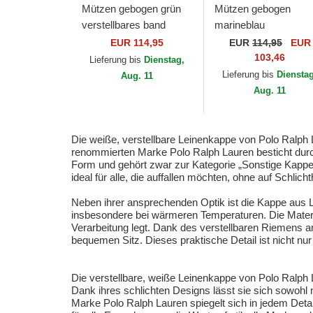
Mützen gebogen grün
Mützen gebogen
verstellbares band
marineblau
Classic Sport Twill Bear
verstellbares band
EUR 114,95
EUR
114,95
EUR
von Polo Ralph Lauren
Classic Sport Twill B
103,46
Lieferung bis
Dienstag,
von Polo Ralph Laure
Lieferung bis
Diensta
Aug. 11
Aug. 11
Die weiße, verstellbare Leinenkappe von Polo Ralph L
renommierten Marke Polo Ralph Lauren besticht durch 
Form und gehört zwar zur Kategorie „Sonstige Kappen“
ideal für alle, die auffallen möchten, ohne auf Schlicht
Neben ihrer ansprechenden Optik ist die Kappe aus Lei
insbesondere bei wärmeren Temperaturen. Die Material
Verarbeitung legt. Dank des verstellbaren Riemens 
bequemen Sitz. Dieses praktische Detail ist nicht nur
Die verstellbare, weiße Leinenkappe von Polo Ralph L
Dank ihres schlichten Designs lässt sie sich sowohl 
Marke Polo Ralph Lauren spiegelt sich in jedem Detai