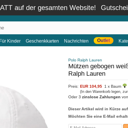
TT auf der gesamten Website!
Gutsche
Outlet
Für Kinder
Geschenkkarten
Nachrichten
Kate
Polo Ralph Lauren
Mützen gebogen weiß 
Ralph Lauren
Preis:
EUR 104,95
1 x Baum
(In den Warenkorb legen, zu
Oder 3
zinslose Zahlungen
vo
Dieser Artikel wird in Kürze au
Möchten Sie eine E-Mail erhalt