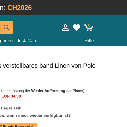
in:
CH2026
0
gorien
InstaCap
Hilfe
verstellbares band Linen von Polo
r Unterstützung der
Wieder-Aufforstung
der Planet)
n
EUR 34,98
f Lager sein.
en, wenn diese wieder verfügbar ist?
Gib mir Bescheid