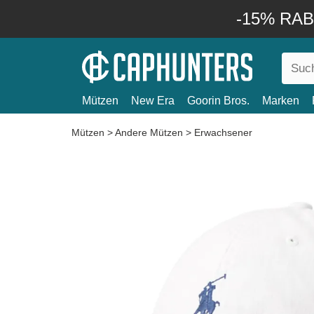
-15% RABA
Mützen
New Era
Goorin Bros.
Marken
Mützen
>
Andere Mützen
>
Erwachsener