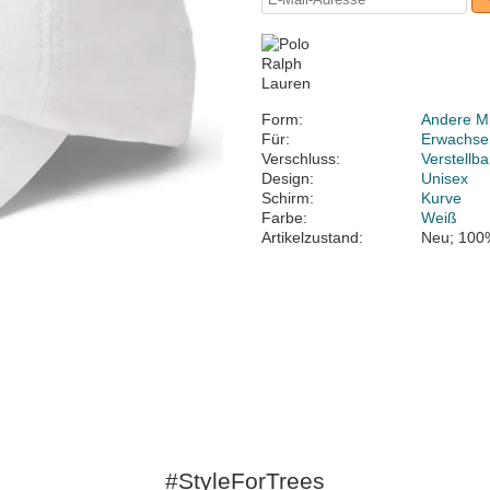
Form:
Andere M
Für:
Erwachse
Verschluss:
Verstellb
Design:
Unisex
Schirm:
Kurve
Farbe:
Weiß
Artikelzustand:
Neu; 100
#StyleForTrees