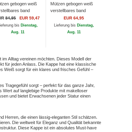
tzen gebogen weiß
Mützen gebogen weiß
rstellbares band
verstellbares band
assic Sport von Polo
Cotton Chino Classic
UR
84,95
EUR 59,47
EUR 64,95
lph Lauren
Sport von Polo Ralph
ieferung bis
Dienstag,
Lieferung bis
Dienstag,
Lauren
Aug. 11
Aug. 11
rt im Alltag vereinen möchten. Dieses Modell der
kt für jeden Anlass. Die Kappe hat eine klassische
s Weiß sorgt für ein klares und frisches Gefühl –
es Tragegefühl sorgt – perfekt für das ganze Jahr,
s Wert auf langlebige Produkte mit makelloser
ssen und bietet Erwachsenen jeder Statur einen
d Herren, die einen lässig-eleganten Stil schätzen.
eren. Die weltweit für Eleganz und Qualität bekannte
nstruktur. Diese Kappe ist ein absolutes Must-have