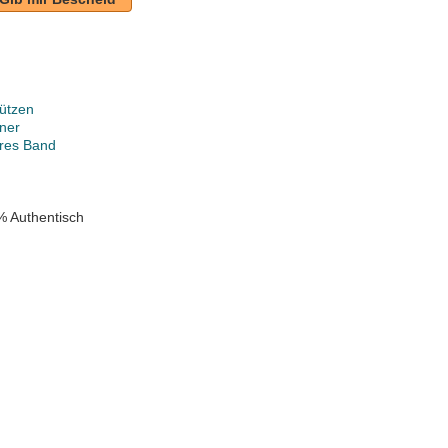
ützen
ner
ares Band
% Authentisch