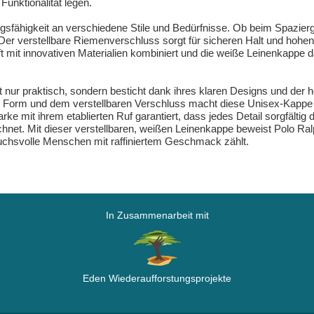
Funktionalität legen.
ungsfähigkeit an verschiedene Stile und Bedürfnisse. Ob beim Spazie
 Der verstellbare Riemenverschluss sorgt für sicheren Halt und hohen
ft mit innovativen Materialien kombiniert und die weiße Leinenkappe 
 nur praktisch, sondern besticht dank ihres klaren Designs und der h
Form und dem verstellbaren Verschluss macht diese Unisex-Kappe z
ke mit ihrem etablierten Ruf garantiert, dass jedes Detail sorgfältig
chnet. Mit dieser verstellbaren, weißen Leinenkappe beweist Polo R
uchsvolle Menschen mit raffiniertem Geschmack zählt.
In Zusammenarbeit mit
Eden Wiederaufforstungsprojekte