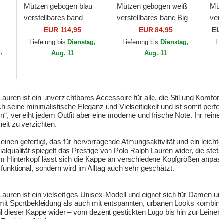
Mützen gebogen blau
Mützen gebogen weiß
Mü
verstellbares band
verstellbares band Big
ve
Classic Sport Twill Bear
Pony Chino Classic
Cl
EUR 114,95
EUR 84,95
E
ear
von Polo Ralph Lauren
Sport von Polo Ralph
Ra
Lieferung bis
Dienstag,
Lieferung bis
Dienstag,
L
n
Lauren
g,
Aug. 11
Aug. 11
auren ist ein unverzichtbares Accessoire für alle, die Stil und Komfo
seine minimalistische Eleganz und Vielseitigkeit und ist somit perfe
, verleiht jedem Outfit aber eine moderne und frische Note. Ihr reine
heit zu verzichten.
nen gefertigt, das für hervorragende Atmungsaktivität und ein leicht
qualität spiegelt das Prestige von Polo Ralph Lauren wider, die stet
am Hinterkopf lässt sich die Kappe an verschiedene Kopfgrößen anpa
 funktional, sondern wird im Alltag auch sehr geschätzt.
auren ist ein vielseitiges Unisex-Modell und eignet sich für Damen un
mit Sportbekleidung als auch mit entspannten, urbanen Looks kombini
l dieser Kappe wider – vom dezent gestickten Logo bis hin zur Leine