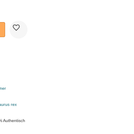
ner
k
aurus rex
% Authentisch