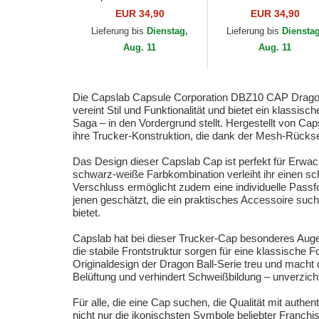
Capsule Corporation
band DBZ10 BU2 Kid
EUR 34,90
EUR 34,90
Dragon Ball von
Buu Dragon Ball von
Lieferung bis
Dienstag,
Lieferung bis
Diensta
Capslab
Capslab
Aug. 11
Aug. 11
Die Capslab Capsule Corporation DBZ10 CAP Dragon 
vereint Stil und Funktionalität und bietet ein klass
Saga – in den Vordergrund stellt. Hergestellt von C
ihre Trucker-Konstruktion, die dank der Mesh-Rückse
Das Design dieser Capslab Cap ist perfekt für Erwach
schwarz-weiße Farbkombination verleiht ihr einen sc
Verschluss ermöglicht zudem eine individuelle Passfor
jenen geschätzt, die ein praktisches Accessoire suc
bietet.
Capslab hat bei dieser Trucker-Cap besonderes Auge
die stabile Frontstruktur sorgen für eine klassische
Originaldesign der Dragon Ball-Serie treu und macht
Belüftung und verhindert Schweißbildung – unverzicht
Für alle, die eine Cap suchen, die Qualität mit auth
nicht nur die ikonischsten Symbole beliebter Franc