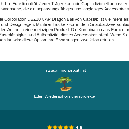
rch ihre Funktionalität: Jeder Träger kann die Cap individuell anpas
 Erwachsene, die ein anpassungsfähiges und langlebiges Accessoire 
 Corporation DBZ10 CAP Dragon Ball von Capslab ist viel mehr als 
tät und Design legen. Mit ihrer Trucker-Form, dem Snapback-Verschl
 den Anime in einem einzigen Produkt. Die Kombination aus Farben und 
Zuverlässigkeit und Authentizität dieses Accessoires steht. Wenn Si
ch ist, wird diese Option Ihre Erwartungen zweifellos erfüllen.
In Zusammenarbeit mit
Eden Wiederaufforstungsprojekte
4.9