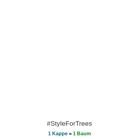
#StyleForTrees
1 Kappe
=
1 Baum