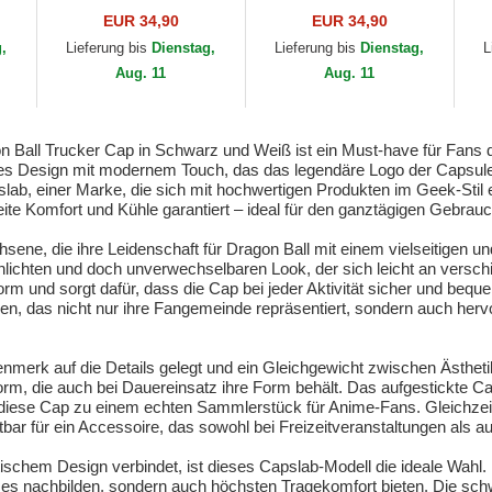
DBZ10 SHE Shenlong
verstellbares band
Bu
EUR 34,90
EUR 34,90
Dragon Ball von
DBZ10 GOK Son Goku
Ca
g,
Lieferung bis
Dienstag,
Lieferung bis
Dienstag,
L
Capslab
Dragon Ball von
Aug. 11
Aug. 11
Capslab
Ball Trucker Cap in Schwarz und Weiß ist ein Must-have für Fans d
isches Design mit modernem Touch, das das legendäre Logo der Capsul
apslab, einer Marke, die sich mit hochwertigen Produkten im Geek-Sti
ite Komfort und Kühle garantiert – ideal für den ganztägigen Gebrauc
sene, die ihre Leidenschaft für Dragon Ball mit einem vielseitigen u
hlichten und doch unverwechselbaren Look, der sich leicht an versc
m und sorgt dafür, dass die Cap bei jeder Aktivität sicher und bequem
hen, das nicht nur ihre Fangemeinde repräsentiert, sondern auch herv
nmerk auf die Details gelegt und ein Gleichgewicht zwischen Ästhet
 Form, die auch bei Dauereinsatz ihre Form behält. Das aufgestickte C
 diese Cap zu einem echten Sammlerstück für Anime-Fans. Gleichzeiti
bar für ein Accessoire, das sowohl bei Freizeitveranstaltungen als a
entischem Design verbindet, ist dieses Capslab-Modell die ideale Wahl
hises nachbilden, sondern auch höchsten Tragekomfort bieten. Die 