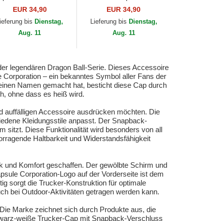
u Dragon Ball von
Instinct DBS7 UIC Son
EUR 34,90
EUR 34,90
pslab
Goku Dragon Ball von
ieferung bis
Dienstag,
Lieferung bis
Dienstag,
Capslab
Aug. 11
Aug. 11
er legendären Dragon Ball-Serie. Dieses Accessoire
e Corporation – ein bekanntes Symbol aller Fans der
l einen Namen gemacht hat, besticht diese Cap durch
h, ohne dass es heiß wird.
nd auffälligen Accessoire ausdrücken möchten. Die
hiedene Kleidungsstile anpasst. Der Snapback-
 sitzt. Diese Funktionalität wird besonders von all
orragende Haltbarkeit und Widerstandsfähigkeit
ik und Komfort geschaffen. Der gewölbte Schirm und
apsule Corporation-Logo auf der Vorderseite ist dem
g sorgt die Trucker-Konstruktion für optimale
uch bei Outdoor-Aktivitäten getragen werden kann.
. Die Marke zeichnet sich durch Produkte aus, die
schwarz-weiße Trucker-Cap mit Snapback-Verschluss