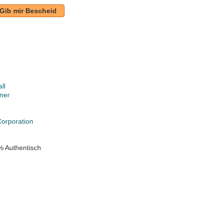
Gib mir Bescheid
ll
ner
k
orporation
% Authentisch