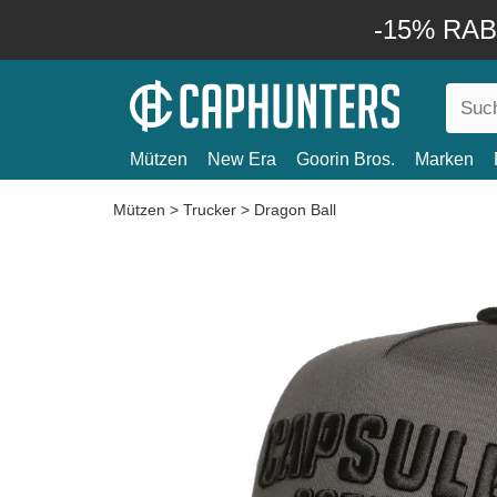
-15% RABA
Mützen
New Era
Goorin Bros.
Marken
Mützen
>
Trucker
>
Dragon Ball