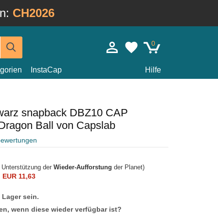
in:
CH2026
0
gorien
InstaCap
Hilfe
warz snapback DBZ10 CAP
Dragon Ball von Capslab
bewertungen
r Unterstützung der
Wieder-Aufforstung
der Planet)
n
EUR 11,63
f Lager sein.
en, wenn diese wieder verfügbar ist?