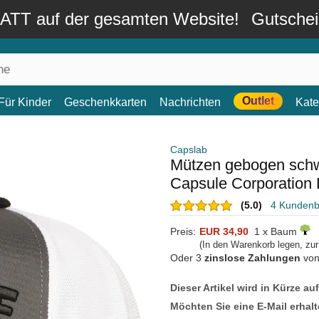
TT auf der gesamten Website!
Gutsche
Outlet
Für Kinder
Geschenkkarten
Nachrichten
Kate
Capslab
Mützen gebogen sch
Capsule Corporation 
(5.0)
4 Kunden
Preis:
EUR 34,90
1 x Baum
(In den Warenkorb legen, zu
Oder 3
zinslose Zahlungen
vo
Dieser Artikel wird in Kürze au
Möchten Sie eine E-Mail erhalt