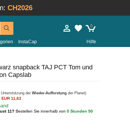
in:
CH2026
0
gorien
InstaCap
Hilfe
warz snapback TAJ PCT Tom und
von Capslab
r Unterstützung der
Wieder-Aufforstung
der Planet)
n
EUR 11,63
rsand
gust 11?
Bestellen Sie innerhalb von
0 Stunden 50