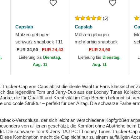
(5)
Capslab
Capslab
Ca
Mützen gebogen
Mützen gebogen
Mü
schwarz snapback T11
mehrfarbig snapback
sc
on
Tom Looney Tunes von
SMI Jerry Looney
Ta
EUR
34,90
EUR 24,43
EUR 34,90
Capslab
Tunes von Capslab
Lo
g,
Lieferung bis
Dienstag,
Lieferung bis
Dienstag,
L
Ca
Aug. 11
Aug. 11
ker-Cap von Capslab ist die ideale Wahl für Fans klassischer Zeiche
h das legendäre Tom und Jerry-Duo aus der Looney Tunes Kollektion 
rke, die für Qualität und Kreativität im Cap-Bereich bekannt ist, vere
und coole Struktur – perfekt für den Alltag. Die schwarze Farbe erm
napback-Verschluss, der sich leicht an verschiedene Kopfgrößen an
d besonders von all jenen geschätzt, die Komfort ohne Abstriche bei
arkt. Die schwarze Tom & Jerry TAJ PCT Looney Tunes Trucker-Cap v
 Diese Kombination macht die Cap nicht nur zu einem auffälligen Acc