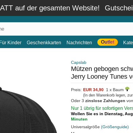
TT auf der gesamten Website!
Gutsche
Outlet
Für Kinder
Geschenkkarten
Nachrichten
Kate
Capslab
Mützen gebogen sch
Jerry Looney Tunes 
Preis:
EUR 34,90
1 x Baum
(In den Warenkorb legen, zu
Oder 3
zinslose Zahlungen
vo
Nur 1 übrig für sofortigen Ve
Wollen Sie es in Dienstag, Au
Minuten
Universalgröße
(Größenguide)