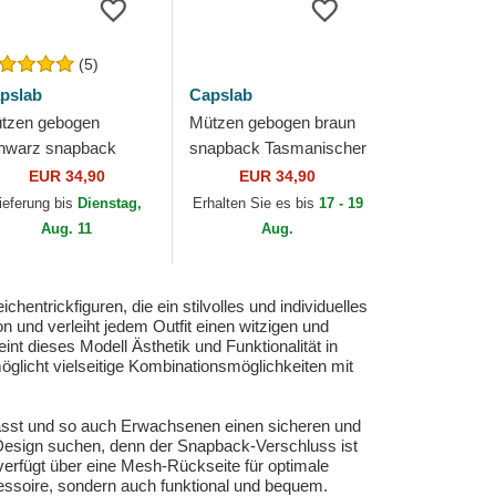
(5)
pslab
Capslab
tzen gebogen
Mützen gebogen braun
hwarz snapback
snapback Tasmanischer
smanischer Teufel
Teufel Looney Tunes
EUR 34,90
EUR 34,90
oney Tunes von
von Capslab
ieferung bis
Dienstag,
Erhalten Sie es bis
17 - 19
pslab
Aug. 11
Aug.
ntrickfiguren, die ein stilvolles und individuelles
und verleiht jedem Outfit einen witzigen und
int dieses Modell Ästhetik und Funktionalität in
öglicht vielseitige Kombinationsmöglichkeiten mit
passt und so auch Erwachsenen einen sicheren und
m Design suchen, denn der Snapback-Verschluss ist
erfügt über eine Mesh-Rückseite für optimale
essoire, sondern auch funktional und bequem.