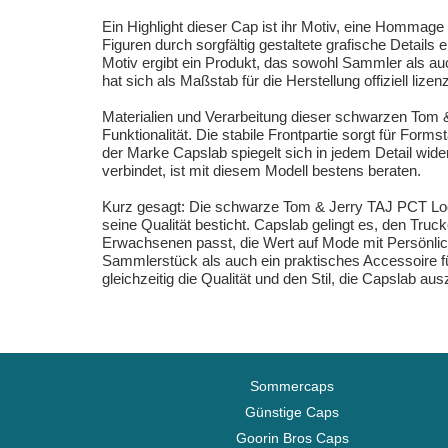
Ein Highlight dieser Cap ist ihr Motiv, eine Homma
Figuren durch sorgfältig gestaltete grafische Detail
Motiv ergibt ein Produkt, das sowohl Sammler als a
hat sich als Maßstab für die Herstellung offiziell liz
Materialien und Verarbeitung dieser schwarzen Tom 
Funktionalität. Die stabile Frontpartie sorgt für Form
der Marke Capslab spiegelt sich in jedem Detail wid
verbindet, ist mit diesem Modell bestens beraten.
Kurz gesagt: Die schwarze Tom & Jerry TAJ PCT Loo
seine Qualität besticht. Capslab gelingt es, den Tr
Erwachsenen passt, die Wert auf Mode mit Persönlich
Sammlerstück als auch ein praktisches Accessoire fü
gleichzeitig die Qualität und den Stil, die Capslab au
Sommercaps
Günstige Caps
Goorin Bros Caps