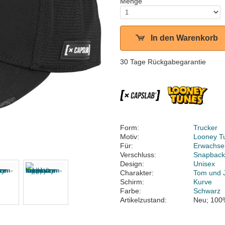
Menge
In den Warenkorb
30 Tage Rückgabegarantie
Form:
Trucker
Motiv:
Looney T
Für:
Erwachse
Verschluss:
Snapbac
Design:
Unisex
Charakter:
Tom und 
Schirm:
Kurve
Farbe:
Schwarz
Artikelzustand:
Neu; 100