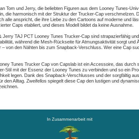
ge an Tom und Jerry, die beliebten Figuren aus dem Looney Tunes-Un
s ein, die harmonisch mit der Struktur der Trucker-Cap verschmelzen
uch alle anspricht, die ihre Liebe zu den Cartoons auf moderne und 
enzierter Caps etabliert, und dieses Modell bildet da keine Ausnahme.
& Jerry TAJ PCT Looney Tunes Trucker-Cap sind strapazierfähig und 
stabilität, während die Mesh-Rückseite für Atmungsaktivität sorgt und Äs
er – von den Nähten bis zum Snapback-Verschluss. Wer eine Cap sucht
ney Tunes Trucker Cap von Capslab ist ein Accessoire, das durch s
ucker-Stil mit der Essenz der Looney Tunes zu verbinden und so ein 
keit legen. Dank des Snapback-Verschlusses und der sorgfältig ausg
r den Alltag. Zweifellos spiegelt diese Cap den lustigen und dynam
szeichnen.
In Zusammenarbeit mit