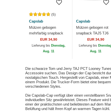
(5)
Capslab
Capslab
Mützen gebogen
Mützen gebogen rot
mehrfarbig snapback
snapback TAJ5 TJ6
GRI Tom Looney Tunes
Tom Looney Tunes v
EUR 34,90
EUR 34,90
von Capslab
Capslab
Lieferung bis
Dienstag,
Lieferung bis
Diensta
Aug. 11
Aug. 11
Die schwarze Tom und Jerry TAJ PCT Looney Tunes Truc
Accessoire suchen. Das Design der Cap besticht durc
nostalgischen Touch. Hergestellt von Capslab, einer Ma
einem Produkt. Die Trucker-Form bietet eine bequeme 
verschiedenen Styles.
Die Capslab-Cap verfügt über einen verstellbaren S
individuellen Sitz gewährleistet. Dieses Feature wir
einer der praktischsten und beliebtesten auf dem M
Belüftung und hält Ihren Kopf an warmen Tagen kühl.