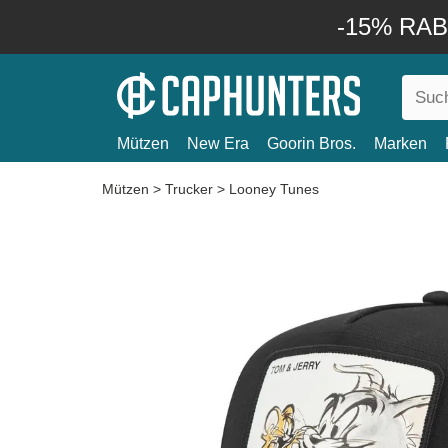
-15% RABA
Mützen
New Era
Goorin Bros.
Marken
Mützen
>
Trucker
>
Looney Tunes