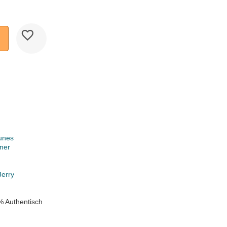
unes
ner
k
Jerry
% Authentisch