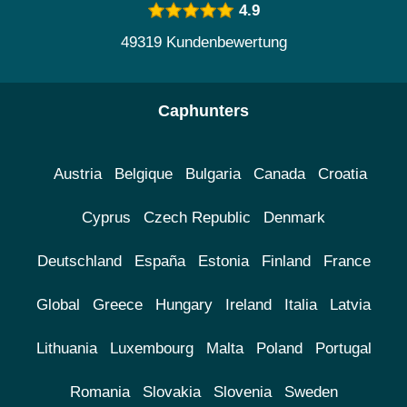
4.9
49319 Kundenbewertung
Caphunters
Austria
Belgique
Bulgaria
Canada
Croatia
Cyprus
Czech Republic
Denmark
Deutschland
España
Estonia
Finland
France
Global
Greece
Hungary
Ireland
Italia
Latvia
Lithuania
Luxembourg
Malta
Poland
Portugal
Romania
Slovakia
Slovenia
Sweden