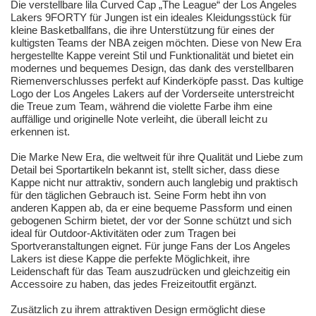
Die verstellbare lila Curved Cap „The League“ der Los Angeles
Lakers 9FORTY für Jungen ist ein ideales Kleidungsstück für
kleine Basketballfans, die ihre Unterstützung für eines der
kultigsten Teams der NBA zeigen möchten. Diese von New Era
hergestellte Kappe vereint Stil und Funktionalität und bietet ein
modernes und bequemes Design, das dank des verstellbaren
Riemenverschlusses perfekt auf Kinderköpfe passt. Das kultige
Logo der Los Angeles Lakers auf der Vorderseite unterstreicht
die Treue zum Team, während die violette Farbe ihm eine
auffällige und originelle Note verleiht, die überall leicht zu
erkennen ist.
Die Marke New Era, die weltweit für ihre Qualität und Liebe zum
Detail bei Sportartikeln bekannt ist, stellt sicher, dass diese
Kappe nicht nur attraktiv, sondern auch langlebig und praktisch
für den täglichen Gebrauch ist. Seine Form hebt ihn von
anderen Kappen ab, da er eine bequeme Passform und einen
gebogenen Schirm bietet, der vor der Sonne schützt und sich
ideal für Outdoor-Aktivitäten oder zum Tragen bei
Sportveranstaltungen eignet. Für junge Fans der Los Angeles
Lakers ist diese Kappe die perfekte Möglichkeit, ihre
Leidenschaft für das Team auszudrücken und gleichzeitig ein
Accessoire zu haben, das jedes Freizeitoutfit ergänzt.
Zusätzlich zu ihrem attraktiven Design ermöglicht diese