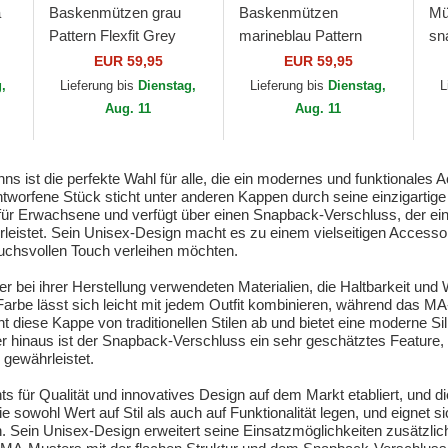
a
Baskenmützen grau
Baskenmützen
Mü
Pattern Flexfit Grey
marineblau Pattern
sn
Plaid von Kangol
Flexfit Marled Navy von
Li
EUR 59,95
EUR 59,95
Kangol
g,
Lieferung bis
Dienstag,
Lieferung bis
Dienstag,
L
Aug. 11
Aug. 11
 ist die perfekte Wahl für alle, die ein modernes und funktionales 
tworfene Stück sticht unter anderen Kappen durch seine einzigartig
 für Erwachsene und verfügt über einen Snapback-Verschluss, der ein
eistet. Sein Unisex-Design macht es zu einem vielseitigen Accessoi
ruchsvollen Touch verleihen möchten.
der bei ihrer Herstellung verwendeten Materialien, die Haltbarkeit un
Farbe lässt sich leicht mit jedem Outfit kombinieren, während das M
 diese Kappe von traditionellen Stilen ab und bietet eine moderne Silho
er hinaus ist der Snapback-Verschluss ein sehr geschätztes Feature,
 gewährleistet.
s für Qualität und innovatives Design auf dem Markt etabliert, und 
owohl Wert auf Stil als auch auf Funktionalität legen, und eignet sic
en. Sein Unisex-Design erweitert seine Einsatzmöglichkeiten zusätzl