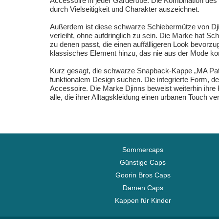
Accessoire in jeder Garderobe. Die Kombination des
durch Vielseitigkeit und Charakter auszeichnet.
Außerdem ist diese schwarze Schiebermütze von Djinns
verleiht, ohne aufdringlich zu sein. Die Marke hat Sch
zu denen passt, die einen auffälligeren Look bevorz
klassisches Element hinzu, das nie aus der Mode komm
Kurz gesagt, die schwarze Snapback-Kappe „MA Patt
funktionalem Design suchen. Die integrierte Form, de
Accessoire. Die Marke Djinns beweist weiterhin ihre 
alle, die ihrer Alltagskleidung einen urbanen Touch 
Sommercaps
Günstige Caps
Goorin Bros Caps
Damen Caps
Kappen für Kinder