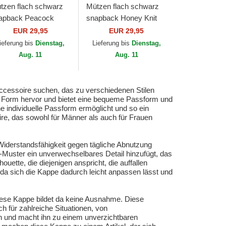
tzen flach schwarz
Mützen flach schwarz
apback Peacock
snapback Honey Knit
nen Rev von Djinns
von Djinns
EUR 29,95
EUR 29,95
ieferung bis
Dienstag,
Lieferung bis
Dienstag,
Aug. 11
Aug. 11
Accessoire suchen, das zu verschiedenen Stilen
e Form hervor und bietet eine bequeme Passform und
e individuelle Passform ermöglicht und so ein
re, das sowohl für Männer als auch für Frauen
d Widerstandsfähigkeit gegen tägliche Abnutzung
A-Muster ein unverwechselbares Detail hinzufügt, das
uette, die diejenigen anspricht, die auffallen
 da sich die Kappe dadurch leicht anpassen lässt und
diese Kappe bildet da keine Ausnahme. Diese
h für zahlreiche Situationen, von
ich und macht ihn zu einem unverzichtbaren