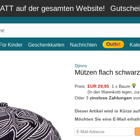
TT auf der gesamten Website!
Gutsche
Outlet
Für Kinder
Geschenkkarten
Nachrichten
Kate
Djinns
Mützen flach schwarz
Preis:
EUR 29,95
1 x Baum
(In den Warenkorb legen, zu
Oder 3
zinslose Zahlungen
vo
Dieser Artikel wird in Kürze au
Möchten Sie eine E-Mail erhalt