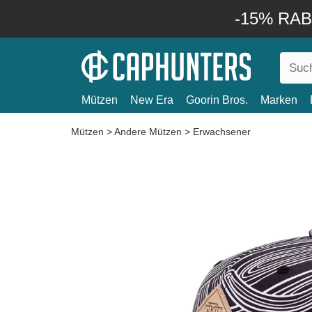
-15% RABA
Mützen
New Era
Goorin Bros.
Marken
Mützen
>
Andere Mützen
>
Erwachsener