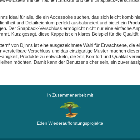
 MA-Musters mit der flachen Struktur und dem Snapback-Verschluss 
 ideal für alle, die ein Accessoire suchen, das sich leicht kombini
lichtheit und Detailreichtum perfekt ausbalanciert und bietet ein Prod
ugen. Der Snapback-Verschluss ermöglicht nicht nur eine einfache An
t. Kurz gesagt, diese Kappe ist ein klares Beispiel für die Qualität
ern“ von Djinns ist eine ausgezeichnete Wahl für Erwachsene, die 
r verstellbare Verschluss und das einzigartige Muster machen diesen
Fähigkeit, Produkte zu entwickeln, die Stil, Komfort und Qualität ve
verleihen möchten. Damit kann der Benutzer sicher sein, ein zuverläs
In Zusammenarbeit mit
Eden Wiederaufforstungsprojekte