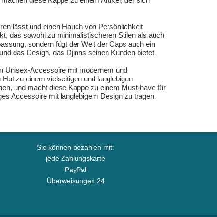
machen diese Kappe zu einem Artikel, der sich
eren lässt und einen Hauch von Persönlichkeit
ukt, das sowohl zu minimalistischeren Stilen als auch
passung, sondern fügt der Welt der Caps auch ein
 und das Design, das Djinns seinen Kunden bietet.
ein Unisex-Accessoire mit modernem und
 Hut zu einem vielseitigen und langlebigen
reinen, und macht diese Kappe zu einem Must-have für
siges Accessoire mit langlebigem Design zu tragen.
Sie können bezahlen mit:
jede Zahlungskarte
PayPal
Überweisungen 24