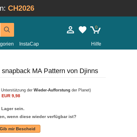
in:
CH2026
0
gorien
InstaCap
Hilfe
 snapback MA Pattern von Djinns
r Unterstützung der
Wieder-Aufforstung
der Planet)
n
EUR 9,98
f Lager sein.
en, wenn diese wieder verfügbar ist?
Gib mir Bescheid