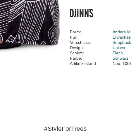
Form:
Andere M
Für:
Erwachse
Verschluss:
Snapbac
Design:
Unisex
Schirm:
Flach
Farbe:
Schwarz
Artikelzustand:
Neu; 100
#StyleForTrees