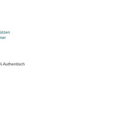
ützen
ner
k
% Authentisch