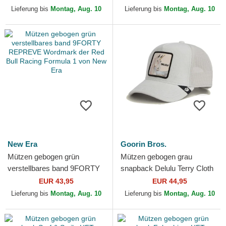
Farm Goorin Bros.
Goorin Bros.
Lieferung bis
Montag, Aug. 10
Lieferung bis
Montag, Aug. 10
New Era
Goorin Bros.
Mützen gebogen grün
Mützen gebogen grau
verstellbares band 9FORTY
snapback Delulu Terry Cloth
REPREVE Wordmark der
The Farm Goorin Bros.
EUR 43,95
EUR 44,95
Red Bull Racing Formula 1
Lieferung bis
Montag, Aug. 10
Lieferung bis
Montag, Aug. 10
von...