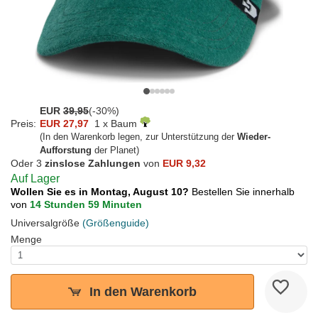
EUR
39,95
(-30%)
Preis:
EUR 27,97
1 x Baum
(In den Warenkorb legen, zur Unterstützung der
Wieder-
Aufforstung
der Planet)
Oder 3
zinslose Zahlungen
von
EUR 9,32
Auf Lager
Wollen Sie es in Montag, August 10?
Bestellen Sie innerhalb
von
14 Stunden 59 Minuten
Universalgröße
(Größenguide)
Menge
In den Warenkorb