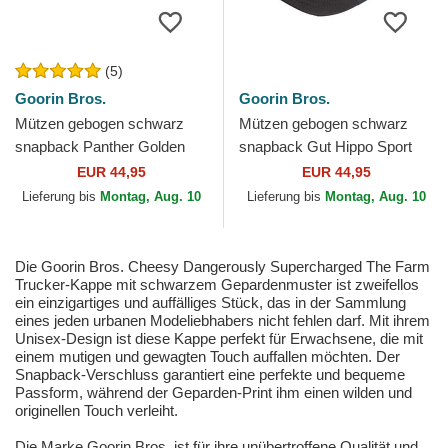
(5)
Goorin Bros.
Goorin Bros.
Mützen gebogen schwarz
Mützen gebogen schwarz
snapback Panther Golden
snapback Gut Hippo Sport
Suede The Farm Goorin
The Farm Goorin Bros.
EUR 44,95
EUR 44,95
Bros.
Lieferung bis
Montag, Aug. 10
Lieferung bis
Montag, Aug. 10
Die Goorin Bros. Cheesy Dangerously Supercharged The Farm
Trucker-Kappe mit schwarzem Gepardenmuster ist zweifellos
ein einzigartiges und auffälliges Stück, das in der Sammlung
eines jeden urbanen Modeliebhabers nicht fehlen darf. Mit ihrem
Unisex-Design ist diese Kappe perfekt für Erwachsene, die mit
einem mutigen und gewagten Touch auffallen möchten. Der
Snapback-Verschluss garantiert eine perfekte und bequeme
Passform, während der Geparden-Print ihm einen wilden und
originellen Touch verleiht.
Die Marke Goorin Bros. ist für ihre unübertroffene Qualität und