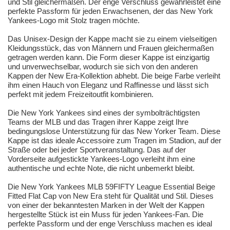
und Stil gleichermaßen. Der enge Verschluss gewährleistet eine
perfekte Passform für jeden Erwachsenen, der das New York
Yankees-Logo mit Stolz tragen möchte.
Das Unisex-Design der Kappe macht sie zu einem vielseitigen
Kleidungsstück, das von Männern und Frauen gleichermaßen
getragen werden kann. Die Form dieser Kappe ist einzigartig
und unverwechselbar, wodurch sie sich von den anderen
Kappen der New Era-Kollektion abhebt. Die beige Farbe verleiht
ihm einen Hauch von Eleganz und Raffinesse und lässt sich
perfekt mit jedem Freizeitoutfit kombinieren.
Die New York Yankees sind eines der symbolträchtigsten
Teams der MLB und das Tragen ihrer Kappe zeigt Ihre
bedingungslose Unterstützung für das New Yorker Team. Diese
Kappe ist das ideale Accessoire zum Tragen im Stadion, auf der
Straße oder bei jeder Sportveranstaltung. Das auf der
Vorderseite aufgestickte Yankees-Logo verleiht ihm eine
authentische und echte Note, die nicht unbemerkt bleibt.
Die New York Yankees MLB 59FIFTY League Essential Beige
Fitted Flat Cap von New Era steht für Qualität und Stil. Dieses
von einer der bekanntesten Marken in der Welt der Kappen
hergestellte Stück ist ein Muss für jeden Yankees-Fan. Die
perfekte Passform und der enge Verschluss machen es ideal