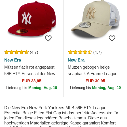
(4.7)
(4.7)
New Era
New Era
Mützen flach rot angepasst
Mützen gebogen beige
59FIFTY Essential der New
snapback A Frame League
York Yankees MLB von New
Essential der New York
EUR 38,95
EUR 30,95
Era
Yankees MLB von New Era
Lieferung bis
Montag, Aug. 10
Lieferung bis
Montag, Aug. 10
Die New Era New York Yankees MLB 59FIFTY League
Essential Beige Fitted Flat Cap ist das perfekte Accessoire für
jeden Fan dieses legendären Baseballteams. Diese aus
hochwertigen Materialien gefertigte Kappe garantiert Komfort