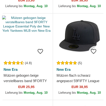
EUR 25,95
EUR 38,95
York Yankees MLB von New
von New Era
Lieferung bis
Montag, Aug. 10
Lieferung bis
Montag, Aug. 10
Era
(4.8)
(5)
New Era
New Era
Mützen gebogen beige
Mützen flach schwarz
verstellbares band 9FORTY
angepasst 59FIFTY League
League Essential Poly der
Essential der Los Angeles
EUR 25,95
EUR 38,95
New York Yankees MLB
Dodgers MLB von New Era
Lieferung bis
Montag, Aug. 10
Lieferung bis
Montag, Aug. 10
von...