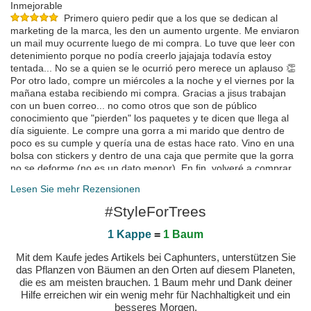
Inmejorable
Primero quiero pedir que a los que se dedican al
marketing de la marca, les den un aumento urgente. Me enviaron
un mail muy ocurrente luego de mi compra. Lo tuve que leer con
detenimiento porque no podía creerlo jajajaja todavía estoy
tentada... No se a quien se le ocurrió pero merece un aplauso 👏
Por otro lado, compre un miércoles a la noche y el viernes por la
mañana estaba recibiendo mi compra. Gracias a jisus trabajan
con un buen correo... no como otros que son de público
conocimiento que "pierden" los paquetes y te dicen que llega al
día siguiente. Le compre una gorra a mi marido que dentro de
poco es su cumple y quería una de estas hace rato. Vino en una
bolsa con stickers y dentro de una caja que permite que la gorra
no se deforme (no es un dato menor). En fin, volveré a comprar
muchas veces más. Estoy más que conforme con el servicio,
Lesen Sie mehr Rezensionen
tanto que me estoy tomando este ratito en escribir semejante
mensaje jajaja. Muchas gracias por hacer la diferencia 🫶🏼
#StyleForTrees
gepostet am 2024-09-28 von Delfina
1 Kappe
=
1 Baum
Ottima qualità
gepostet am 2024-08-30 von Domenico
Mit dem Kaufe jedes Artikels bei Caphunters, unterstützen Sie
Genial y el envío súper rapidp
das Pflanzen von Bäumen an den Orten auf diesem Planeten,
gepostet am 2024-08-07 von Noelia
die es am meisten brauchen. 1 Baum mehr und Dank deiner
Hilfe erreichen wir ein wenig mehr für Nachhaltigkeit und ein
besseres Morgen.