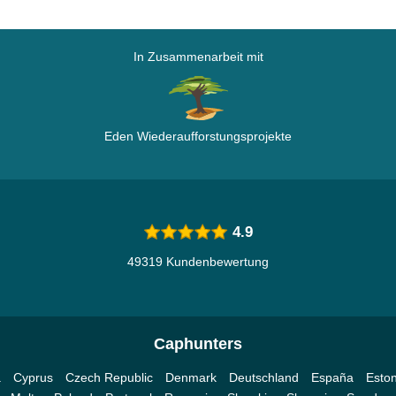
In Zusammenarbeit mit
Eden Wiederaufforstungsprojekte
4.9
49319 Kundenbewertung
Caphunters
a
Cyprus
Czech Republic
Denmark
Deutschland
España
Eston