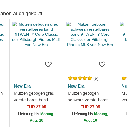
 haben auch gekauft
(5)
New Era
New Era
Ne
un
Mützen gebogen grau
Mützen gebogen
Mü
verstellbares band
schwarz verstellbares
ve
9TWENTY Core
band 9TWENTY Core
9T
EUR 27,95
EUR 27,95
k
Classic der Pittsburgh
Classic der Pittsburgh
Cl
,
Lieferung bis
Montag,
Lieferung bis
Montag,
ew
Pirates MLB von New
Pirates MLB von New...
Wh
Aug. 10
Aug. 10
Era
Ne