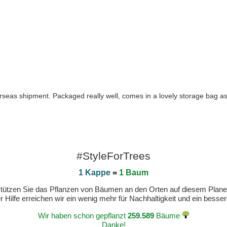
rseas shipment. Packaged really well, comes in a lovely storage bag asw
#StyleForTrees
1 Kappe
=
1 Baum
erstützen Sie das Pflanzen von Bäumen an den Orten auf diesem Plan
 Hilfe erreichen wir ein wenig mehr für Nachhaltigkeit und ein bess
Wir haben schon gepflanzt
259.589
Bäume
Danke!