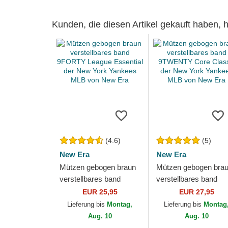
Kunden, die diesen Artikel gekauft haben,
(4.6)
(5)
New Era
New Era
Mützen gebogen braun
Mützen gebogen bra
verstellbares band
verstellbares band
9FORTY League
9TWENTY Core
EUR 25,95
EUR 27,95
Essential der New York
Classic der New Yor
Lieferung bis
Montag,
Lieferung bis
Montag
Yankees MLB von New
Yankees MLB von N
Aug. 10
Aug. 10
Era
Era