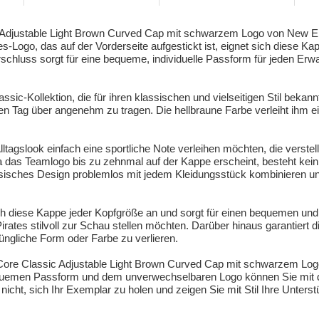
djustable Light Brown Curved Cap mit schwarzem Logo von New Era
Logo, das auf der Vorderseite aufgestickt ist, eignet sich diese K
rschluss sorgt für eine bequeme, individuelle Passform für jeden E
-Kollektion, die für ihren klassischen und vielseitigen Stil bekannt
en Tag über angenehm zu tragen. Die hellbraune Farbe verleiht ihm ein
lltagslook einfach eine sportliche Note verleihen möchten, die verst
 das Teamlogo bis zu zehnmal auf der Kappe erscheint, besteht kein Z
sisches Design problemlos mit jedem Kleidungsstück kombinieren und 
h diese Kappe jeder Kopfgröße an und sorgt für einen bequemen und 
rates stilvoll zur Schau stellen möchten. Darüber hinaus garantiert 
rüngliche Form oder Farbe zu verlieren.
ore Classic Adjustable Light Brown Curved Cap mit schwarzem Logo 
quemen Passform und dem unverwechselbaren Logo können Sie mit die
icht, sich Ihr Exemplar zu holen und zeigen Sie mit Stil Ihre Unters