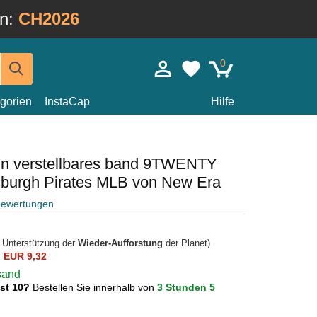
in:
CH2026
0
gorien
InstaCap
Hilfe
n verstellbares band 9TWENTY
tsburgh Pirates MLB von New Era
bewertungen
r Unterstützung der
Wieder-Aufforstung
der Planet)
n
EUR 9,32
rsand
ust 10?
Bestellen Sie innerhalb von
3 Stunden 5