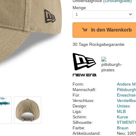
Universalgröße
(Größenguide)
Menge
In den Warenkorb
30 Tage Rückgabegarantie
Form:
Andere M
Mannschaft:
Pittsburgh
Für:
Erwachse
Verschluss:
Verstellb
Design:
Unisex
Liga:
MLB
Schirm:
Kurve
Silhouette:
9TWENT
Farbe:
Braun
Artikelzustand:
Neu; 100