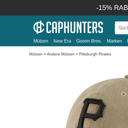
-15% RABA
Mützen
New Era
Goorin Bros.
Marken
Mützen
>
Andere Mützen
>
Pittsburgh Pirates