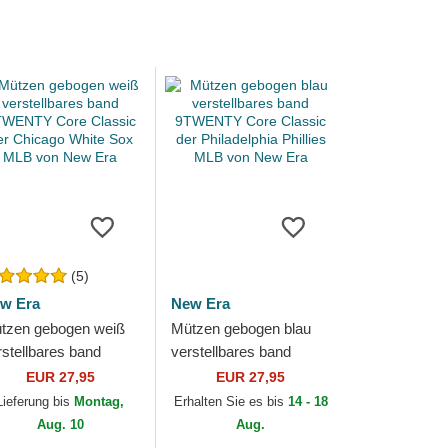
(5)
w Era
New Era
tzen gebogen weiß
Mützen gebogen blau
rstellbares band
verstellbares band
WENTY Core
9TWENTY Core Classic
EUR 27,95
EUR 27,95
assic der Chicago
der Philadelphia Phillies
Lieferung bis
Montag,
Erhalten Sie es bis
14 - 18
ite Sox MLB von
MLB von New...
Aug. 10
Aug.
w Era