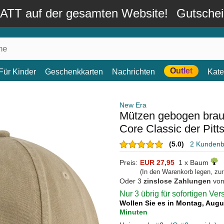
TT auf der gesamten Website!
Gutsche
Outlet
Für Kinder
Geschenkkarten
Nachrichten
Kate
New Era
Mützen gebogen brau
Core Classic der Pit
(5.0)
2 Kunden
Preis:
EUR 27,95
1 x Baum
(In den Warenkorb legen, zu
Oder 3
zinslose Zahlungen
vo
Nur 3 übrig für sofortigen Ve
Wollen Sie es in Montag, Aug
Minuten