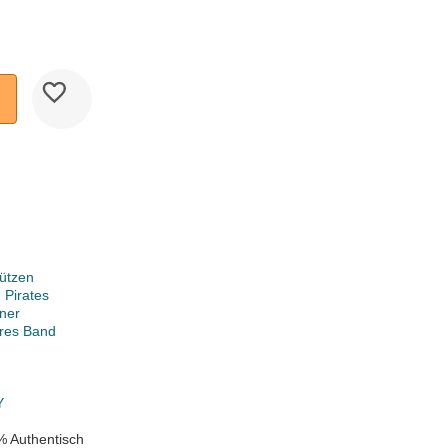
ützen
 Pirates
ner
ares Band
Y
% Authentisch