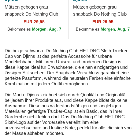
Mützen gebogen grau
Mützen gebogen grau
snapback Do Nothing Club
snapback Do Nothing Club
HFT DNC New 1.4 von
HFT DNC New 1.6 von
EUR 29,95
EUR 29,95
Djinns
Djinns
Bekomme es
Morgen, Aug. 7
Bekomme es
Morgen, Aug. 7
Die beige-schwarze Do Nothing Club HFT DNC Sloth Trucker
Cap von Djinns ist das perfekte Accessoire für urbane
Modeliebhaber. Mit ihrem Unisex- und modernen Design ist
diese Kappe ideal für Erwachsene, die einen einzigartigen und
lässigen Stil suchen. Der Snapback-Verschluss garantiert eine
perfekte Passform, während die neutralen Farben eine einfache
Kombination mit jedem Outfit ermöglichen.
Die Marke Djinns zeichnet sich durch Qualität und Originalität
bei jedem ihrer Produkte aus, und diese Kappe bildet da keine
Ausnahme. Diese aus widerstandsfähigen und langlebigen
Materialien gefertigte Trucker-Cap ist ein Basic, das in Ihrer
Garderobe nicht fehlen darf. Das Do Nothing Club HFT DNC
Sloth-Logo auf der Vorderseite verleiht ihm eine
unverwechselbare und lustige Note, perfekt für alle, die sich von
der Masse abheben möchten.