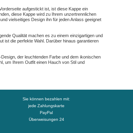
derseite aufgestickt ist, ist diese Kappe ein
unden, diese Kappe wird zu Ihrem unzertrennlichen
und vielseitiges Design ihn für jeden Anlass geeignet
gende Qualität machen es zu einem einzigartigen und
t ist die perfekte Wahl. Darüber hinaus garantieren
x-Design, der leuchtenden Farbe und dem ikonischen
hl, um Ihrem Outfit einen Hauch von Stil und
Sie können bezahlen mit:
jede Zahlungskarte
PayPal
Überweisungen 24