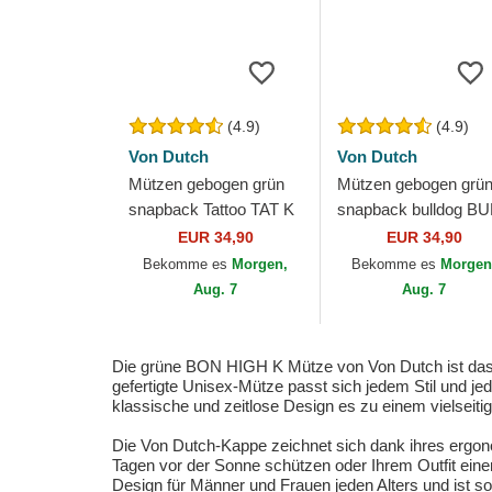
(4.9)
(4.9)
Von Dutch
Von Dutch
Mützen gebogen grün
Mützen gebogen grü
snapback Tattoo TAT K
snapback bulldog BU
von Von Dutch
K von Von Dutch
EUR 34,90
EUR 34,90
Bekomme es
Morgen,
Bekomme es
Morgen
Aug. 7
Aug. 7
Die grüne BON HIGH K Mütze von Von Dutch ist das p
gefertigte Unisex-Mütze passt sich jedem Stil und je
klassische und zeitlose Design es zu einem vielseiti
Die Von Dutch-Kappe zeichnet sich dank ihres ergon
Tagen vor der Sonne schützen oder Ihrem Outfit einen
Design für Männer und Frauen jeden Alters und ist so