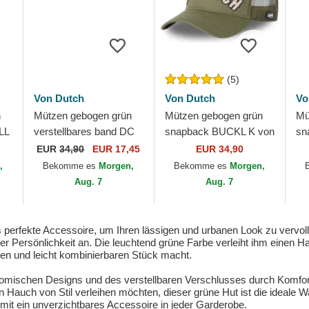
(5)
Von Dutch
Von Dutch
Vo
n
Mützen gebogen grün
Mützen gebogen grün
Mü
LL
verstellbares band DC
snapback BUCKL K von
sn
K von Von Dutch
Von Dutch
KI
EUR
34,90
EUR 17,45
EUR 34,90
Du
,
Bekomme es
Morgen,
Bekomme es
Morgen,
Aug. 7
Aug. 7
erfekte Accessoire, um Ihren lässigen und urbanen Look zu vervoll
der Persönlichkeit an. Die leuchtend grüne Farbe verleiht ihm einen H
gen und leicht kombinierbaren Stück macht.
omischen Designs und des verstellbaren Verschlusses durch Komfor
 Hauch von Stil verleihen möchten, dieser grüne Hut ist die ideale W
mit ein unverzichtbares Accessoire in jeder Garderobe.