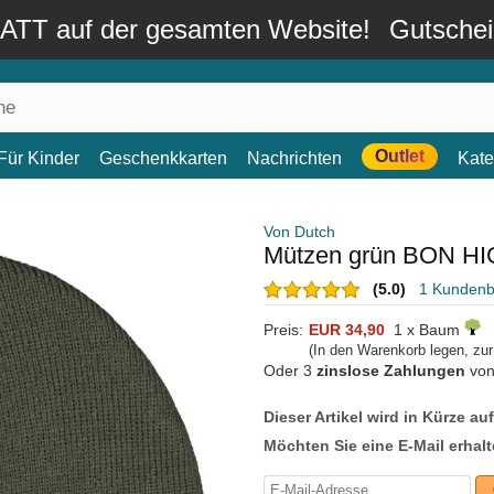
TT auf der gesamten Website!
Gutsche
Outlet
Für Kinder
Geschenkkarten
Nachrichten
Kate
Von Dutch
Mützen grün BON HI
(5.0)
1 Kunden
Preis:
EUR 34,90
1 x Baum
(In den Warenkorb legen, zu
Oder 3
zinslose Zahlungen
vo
Dieser Artikel wird in Kürze au
Möchten Sie eine E-Mail erhalt