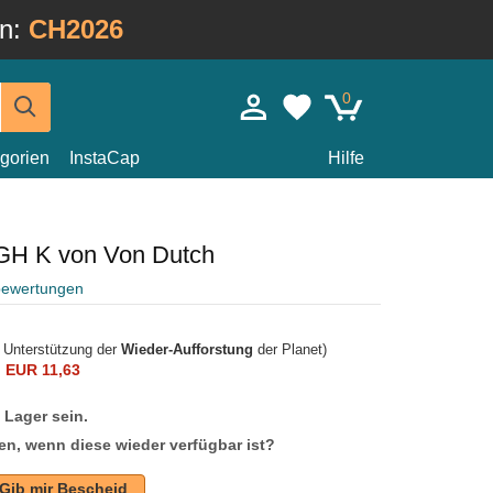
in:
CH2026
0
gorien
InstaCap
Hilfe
GH K von Von Dutch
bewertungen
r Unterstützung der
Wieder-Aufforstung
der Planet)
n
EUR 11,63
f Lager sein.
en, wenn diese wieder verfügbar ist?
Gib mir Bescheid