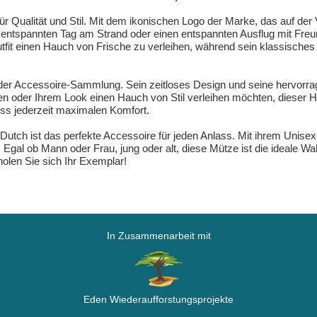
ualität und Stil. Mit dem ikonischen Logo der Marke, das auf der Vor
nen entspannten Tag am Strand oder einen entspannten Ausflug mit Fre
tfit einen Hauch von Frische zu verleihen, während sein klassisches 
eder Accessoire-Sammlung. Sein zeitloses Design und seine hervorra
en oder Ihrem Look einen Hauch von Stil verleihen möchten, dieser Hu
ss jederzeit maximalen Komfort.
tch ist das perfekte Accessoire für jeden Anlass. Mit ihrem Unise
Egal ob Mann oder Frau, jung oder alt, diese Mütze ist die ideale Wa
 holen Sie sich Ihr Exemplar!
In Zusammenarbeit mit
Eden Wiederaufforstungsprojekte