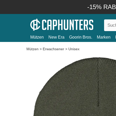
-15% RABA
Mützen
New Era
Goorin Bros.
Marken
Mützen
>
Erwachsener
>
Unisex