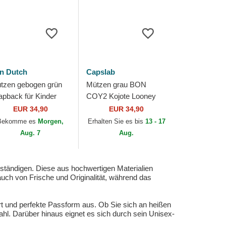
n Dutch
Capslab
tzen gebogen grün
Mützen grau BON
apback für Kinder
COY2 Kojote Looney
D_BUCKL K von Von
Tunes von Capslab
EUR 34,90
EUR 34,90
tch
Bekomme es
Morgen,
Erhalten Sie es bis
13 - 17
Aug. 7
Aug.
ständigen. Diese aus hochwertigen Materialien
auch von Frische und Originalität, während das
t und perfekte Passform aus. Ob Sie sich an heißen
ahl. Darüber hinaus eignet es sich durch sein Unisex-