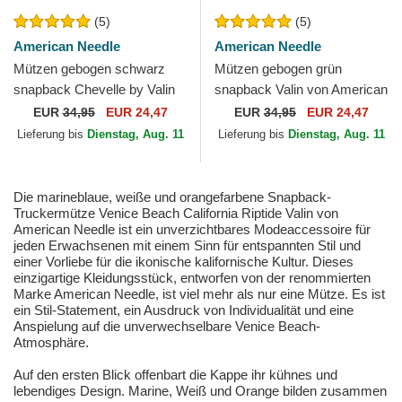
(5)
(5)
American Needle
American Needle
Mützen gebogen schwarz
Mützen gebogen grün
snapback Chevelle by Valin
snapback Valin von American
von American Needle
Needle
EUR
34,95
EUR 24,47
EUR
34,95
EUR 24,47
Lieferung bis
Dienstag, Aug. 11
Lieferung bis
Dienstag, Aug. 11
Die marineblaue, weiße und orangefarbene Snapback-
Truckermütze Venice Beach California Riptide Valin von
American Needle ist ein unverzichtbares Modeaccessoire für
jeden Erwachsenen mit einem Sinn für entspannten Stil und
einer Vorliebe für die ikonische kalifornische Kultur. Dieses
einzigartige Kleidungsstück, entworfen von der renommierten
Marke American Needle, ist viel mehr als nur eine Mütze. Es ist
ein Stil-Statement, ein Ausdruck von Individualität und eine
Anspielung auf die unverwechselbare Venice Beach-
Atmosphäre.
Auf den ersten Blick offenbart die Kappe ihr kühnes und
lebendiges Design. Marine, Weiß und Orange bilden zusammen