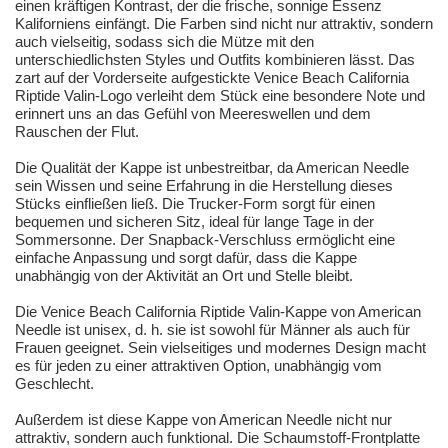
einen kräftigen Kontrast, der die frische, sonnige Essenz
Kaliforniens einfängt. Die Farben sind nicht nur attraktiv, sondern
auch vielseitig, sodass sich die Mütze mit den
unterschiedlichsten Styles und Outfits kombinieren lässt. Das
zart auf der Vorderseite aufgestickte Venice Beach California
Riptide Valin-Logo verleiht dem Stück eine besondere Note und
erinnert uns an das Gefühl von Meereswellen und dem
Rauschen der Flut.
Die Qualität der Kappe ist unbestreitbar, da American Needle
sein Wissen und seine Erfahrung in die Herstellung dieses
Stücks einfließen ließ. Die Trucker-Form sorgt für einen
bequemen und sicheren Sitz, ideal für lange Tage in der
Sommersonne. Der Snapback-Verschluss ermöglicht eine
einfache Anpassung und sorgt dafür, dass die Kappe
unabhängig von der Aktivität an Ort und Stelle bleibt.
Die Venice Beach California Riptide Valin-Kappe von American
Needle ist unisex, d. h. sie ist sowohl für Männer als auch für
Frauen geeignet. Sein vielseitiges und modernes Design macht
es für jeden zu einer attraktiven Option, unabhängig vom
Geschlecht.
Außerdem ist diese Kappe von American Needle nicht nur
attraktiv, sondern auch funktional. Die Schaumstoff-Frontplatte