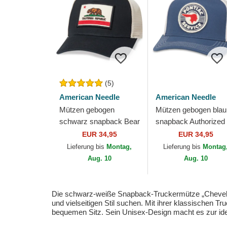
(5)
American Needle
American Needle
Mützen gebogen
Mützen gebogen blau
schwarz snapback Bear
snapback Authorized
Valin von American
Service Valin von
EUR 34,95
EUR 34,95
Needle
American Needle
Lieferung bis
Montag,
Lieferung bis
Montag
Aug. 10
Aug. 10
Die schwarz-weiße Snapback-Truckermütze „Chevelle 
und vielseitigen Stil suchen. Mit ihrer klassischen
bequemen Sitz. Sein Unisex-Design macht es zur id