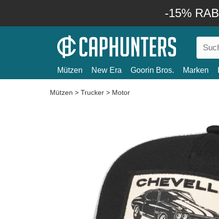
-15% RABA
Mützen
New Era
Goorin Bros.
Marken
Mützen
>
Trucker
>
Motor