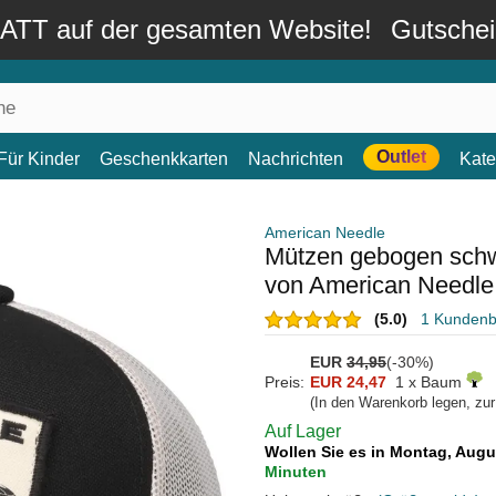
TT auf der gesamten Website!
Gutsche
Outlet
Für Kinder
Geschenkkarten
Nachrichten
Kate
American Needle
Mützen gebogen schw
von American Needle
(5.0)
1 Kunden
EUR
34,95
(-30%)
Preis:
EUR 24,47
1 x Baum
(In den Warenkorb legen, zu
Auf Lager
Wollen Sie es in Montag, Aug
Minuten