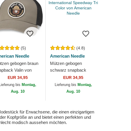
(5)
(4.8)
erican Needle
American Needle
tzen gebogen braun
Mützen gebogen
apback Valin von
schwarz snapback
erican Needle
International Speedway
EUR 34,95
EUR 34,95
Tri Color von American
Lieferung bis
Montag,
Lieferung bis
Montag,
Needle
Aug. 10
Aug. 10
odestück für Erwachsene, die einen einzigartigen
der Kopfgröße an und bietet einen perfekten und
chlecht modisch aussehen möchten.