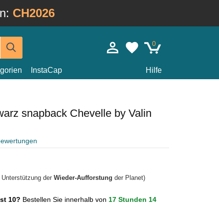
in:
CH2026
0
gorien
InstaCap
Hilfe
arz snapback Chevelle by Valin
bewertungen
r Unterstützung der
Wieder-Aufforstung
der Planet)
ust 10?
Bestellen Sie innerhalb von
17 Stunden 14