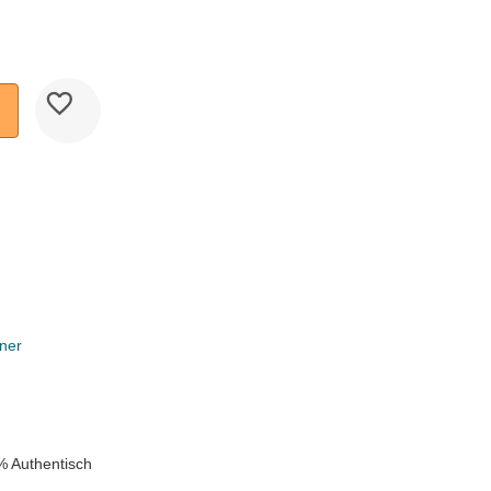
ner
k
% Authentisch