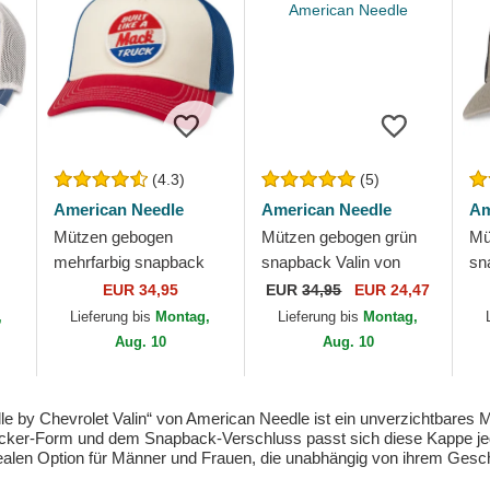
(4.3)
(5)
American Needle
American Needle
Am
Mützen gebogen
Mützen gebogen grün
Mü
mehrfarbig snapback
snapback Valin von
sn
Twill Valin Patch von
American Needle
Am
EUR 34,95
EUR
34,95
EUR 24,47
American Needle
,
Lieferung bis
Montag,
Lieferung bis
Montag,
Aug. 10
Aug. 10
by Chevrolet Valin“ von American Needle ist ein unverzichtbares M
 Trucker-Form und dem Snapback-Verschluss passt sich diese Kappe je
ealen Option für Männer und Frauen, die unabhängig von ihrem Ges