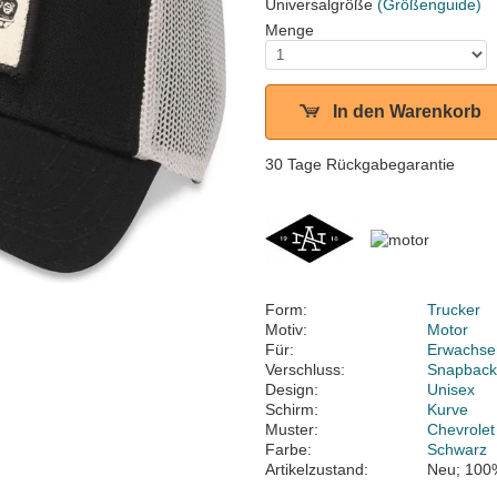
Universalgröße
(Größenguide)
Menge
In den Warenkorb
30 Tage Rückgabegarantie
Form:
Trucker
Motiv:
Motor
Für:
Erwachse
Verschluss:
Snapbac
Design:
Unisex
Schirm:
Kurve
Muster:
Chevrolet
Farbe:
Schwarz
Artikelzustand:
Neu; 100