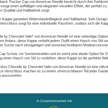
back Trucker Cap von American Needle besticht durch ihre Farbkombi
eugt einen auffälligen und eleganten visuellen Effekt, der perfekt zu
 Qualität und Haltbarkeit sorgt.
r-Kappe garantiert Widerstandsfähigkeit und Haltbarkeit. Sein Design
-Verschluss sorgt für eine individuelle Passform, sodass sich die K
y Chevrolet Valin“ von American Needle ist eine vielseitige Option,
ren Anlass, diese Kappe verleiht jedem Outfit einen Hauch von Stil 
f der Suche nach einzigartigen und unverwechselbaren Modeaccessoir
Cap Schutz vor Sonnenstrahlen und ist somit eine ideale Option für O
g einen Hauch von Stil zu verleihen, diese Kappe ist die perfekte Wah
e Chevelle by Chevrolet Valin von American Needle ist eine stilvolle
k-Verschluss machen es zu einem unverzichtbaren Teil jeder Gardero
ch auszusehen.
In Zusammenarbeit mit