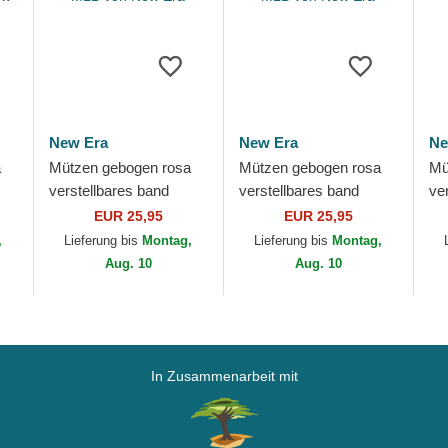
New Era
New Era
Ne
a
Mützen gebogen rosa
Mützen gebogen rosa
Mü
verstellbares band
verstellbares band
ve
gue
9FORTY League
9FORTY League
9F
EUR 25,95
EUR 25,95
rk
Essential der New York
Essential der New York
Ne
,
Lieferung bis
Montag,
Lieferung bis
Montag,
Yankees MLB von New
Yankees MLB von New
ML
Aug. 10
Aug. 10
Era
Era
In Zusammenarbeit mit