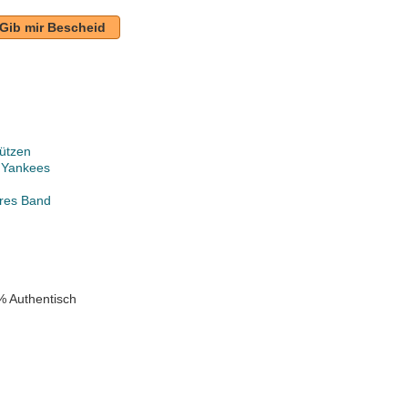
Gib mir Bescheid
ützen
 Yankees
ares Band
% Authentisch