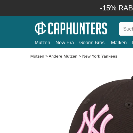
-15% RABA
Mützen
New Era
Goorin Bros.
Marken
Mützen
>
Andere Mützen
>
New York Yankees