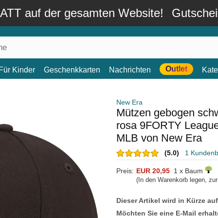
TT auf der gesamten Website!
Gutsche
Outlet
Für Kinder
Geschenkkarten
Nachrichten
Kate
New Era
Mützen gebogen schwa
rosa 9FORTY League 
MLB von New Era
(5.0)
1 Kunden
Preis:
EUR 20,95
1 x Baum
(In den Warenkorb legen, zu
Dieser Artikel wird in Kürze au
Möchten Sie eine E-Mail erhalt