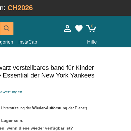
in:
CH2026
0
gorien
InstaCap
Hilfe
rz verstellbares band für Kinder
Essential der New York Yankees
bewertungen
r Unterstützung der
Wieder-Aufforstung
der Planet)
f Lager sein.
en, wenn diese wieder verfügbar ist?