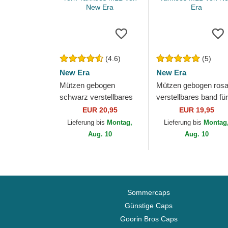
(4.6)
(5)
New Era
New Era
Mützen gebogen
Mützen gebogen ros
schwarz verstellbares
verstellbares band für
band für Kinder
Kinder 9FORTY Lea
EUR 20,95
EUR 19,95
9FORTY League
Essential der New Yo
Lieferung bis
Montag,
Lieferung bis
Montag
Essential der New York
Yankees...
Aug. 10
Aug. 10
Yankees...
Sommercaps
Günstige Caps
Goorin Bros Caps