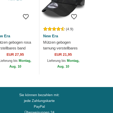
(4.9)
w Era
New Era
tzen gebogen rosa
Mützen gebogen
rstellbares band
tarnung verstellbares
ORTY Metallic der
band für Kinder
EUR 27,95
EUR 21,95
w York Yankees
9FORTY League
Lieferung bis
Montag,
Lieferung bis
Montag,
B von New Era
Essential der New York
Aug. 10
Aug. 10
Yankees...
Sie können bezahlen mit:
jede Zahlungskarte
PayPal
Überweisungen 24