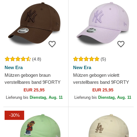
(4.8)
(5)
New Era
New Era
Mützen gebogen braun
Mützen gebogen violett
verstellbares band 9FORTY
verstellbares band 9FORTY
League Essential der New
League Essential der New
EUR 25,95
EUR 25,95
York Yankees MLB von New
York Yankees MLB von...
Lieferung bis
Dienstag, Aug. 11
Lieferung bis
Dienstag, Aug. 11
Era
-30%