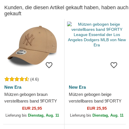
Kunden, die diesen Artikel gekauft haben, haben auch
gekauft
(4.6)
New Era
New Era
Mützen gebogen braun
Mützen gebogen beige
verstellbares band 9FORTY
verstellbares band 9FORTY
League Essential der New
League Essential der Los
EUR 25,95
EUR 25,95
York Yankees MLB von New
Angeles Dodgers MLB von...
Lieferung bis
Dienstag, Aug. 11
Lieferung bis
Dienstag, Aug. 11
Era