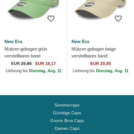
New Era
New Era
Mützen gebogen grün
Mützen gebogen beige
verstellbares band
verstellbares band
9TWENTY Bear der AC
9TWENTY League Essential
EUR
25,95
EUR 18,17
EUR 25,95
Milan Serie A von New Era
Midi der Los Angeles
Lieferung bis
Dienstag, Aug. 11
Lieferung bis
Dienstag, Aug. 11
Dodgers MLB...
Sommercaps
Günstige Caps
Goorin Bros Caps
Damen Caps