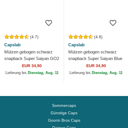
(4.7)
(4.8)
Capslab
Capslab
Mützen gebogen schwarz
Mützen gebogen schwarz
snapback Super Saiyan GO2
snapback Super Saiyan Blue
Son Goku Dragon Ball von
CAS GOK1 Son Goku
EUR 34,90
EUR 34,90
Capslab
Dragon Ball von Capslab
Lieferung bis
Dienstag, Aug. 11
Lieferung bis
Dienstag, Aug. 11
Sommercaps
Günstige Caps
Goorin Bros Caps
Damen Caps