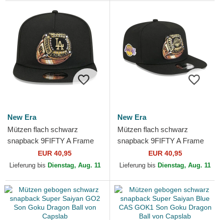
New Era
New Era
Mützen flach schwarz
Mützen flach schwarz
snapback 9FIFTY A Frame
snapback 9FIFTY A Frame
Ring der Los Angeles
Ring der Los Angeles Lakers
EUR 40,95
EUR 40,95
Dodgers MLB von New Era
NBA von New Era
Lieferung bis
Dienstag, Aug. 11
Lieferung bis
Dienstag, Aug. 11