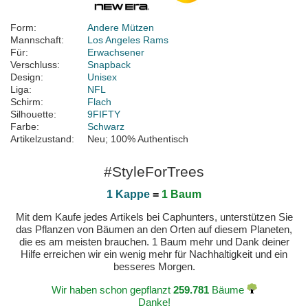
Form:
Andere Mützen
Mannschaft:
Los Angeles Rams
Für:
Erwachsener
Verschluss:
Snapback
Design:
Unisex
Liga:
NFL
Schirm:
Flach
Silhouette:
9FIFTY
Farbe:
Schwarz
Artikelzustand:
Neu; 100% Authentisch
#StyleForTrees
1 Kappe
=
1 Baum
Mit dem Kaufe jedes Artikels bei Caphunters, unterstützen Sie
das Pflanzen von Bäumen an den Orten auf diesem Planeten,
die es am meisten brauchen. 1 Baum mehr und Dank deiner
Hilfe erreichen wir ein wenig mehr für Nachhaltigkeit und ein
besseres Morgen.
Wir haben schon gepflanzt
259.781
Bäume
Danke!