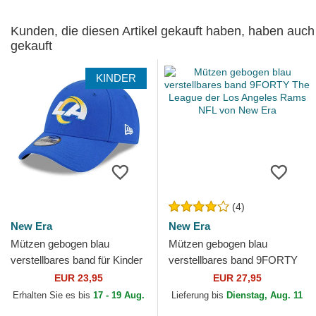
Kunden, die diesen Artikel gekauft haben, haben auch
gekauft
KINDER
(4)
New Era
New Era
Mützen gebogen blau
Mützen gebogen blau
verstellbares band für Kinder
verstellbares band 9FORTY
9FORTY The League der Los
The League der Los Angeles
EUR 23,95
EUR 27,95
Angeles Rams NFL von...
Rams NFL von New Era
Erhalten Sie es bis
17 - 19 Aug.
Lieferung bis
Dienstag, Aug. 11