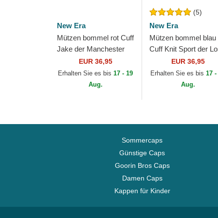
(5)
New Era
New Era
Mützen bommel rot Cuff
Mützen bommel blau
Jake der Manchester
Cuff Knit Sport der L
United Football Club
Angeles Dodgers ML
EUR 36,95
EUR 36,95
Premier League von
von New Era
Erhalten Sie es bis
17 - 19
Erhalten Sie es bis
17 -
New Era
Aug.
Aug.
Sommercaps
Günstige Caps
Goorin Bros Caps
Damen Caps
Kappen für Kinder