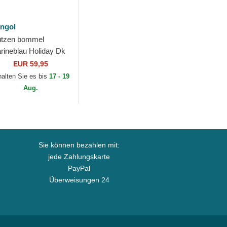
ngol
tzen bommel
rineblau Holiday Dk
ue von Kangol
EUR 59,95
halten Sie es bis
17 - 19
Aug.
Sie können bezahlen mit:
jede Zahlungskarte
PayPal
Überweisungen 24