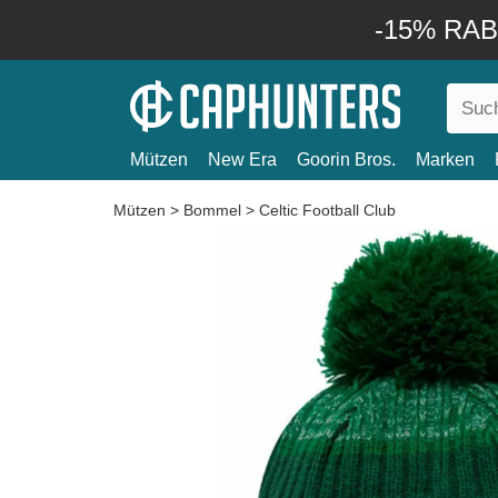
-15% RABA
Mützen
New Era
Goorin Bros.
Marken
Mützen
>
Bommel
>
Celtic Football Club