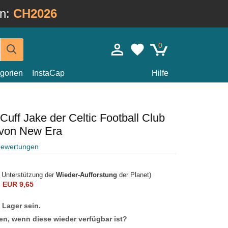
in:
CH2026
0
gorien
InstaCap
Hilfe
uff Jake der Celtic Football Club
 von New Era
bewertungen
r Unterstützung der
Wieder-Aufforstung
der Planet)
n
EUR 9,65
f Lager sein.
en, wenn diese wieder verfügbar ist?