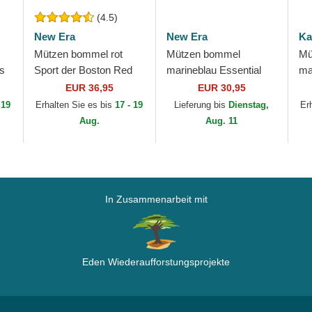
(4.5)
New Era
New Era
Ka
Mützen bommel rot
Mützen bommel
Mü
os
Sport der Boston Red
marineblau Essential
ma
B
Sox MLB von New Era
der Red Bull Racing
Bl
EUR 36,95
EUR 30,95
Formula 1 von New Era
 19
Erhalten Sie es bis
17 - 19
Lieferung bis
Dienstag,
Er
Aug.
Aug. 11
In Zusammenarbeit mit
Eden Wiederaufforstungsprojekte