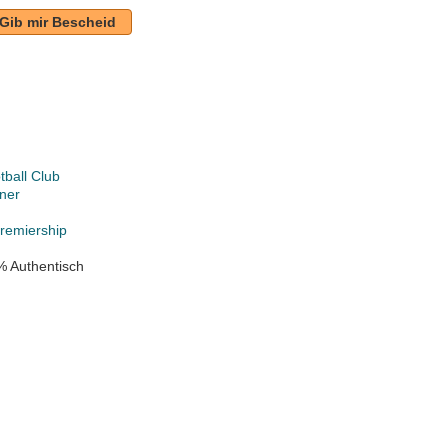
Gib mir Bescheid
tball Club
ner
Premiership
% Authentisch