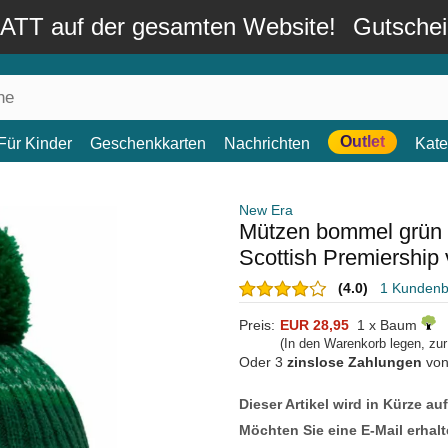
TT auf der gesamten Website!
Gutsche
Outlet
Für Kinder
Geschenkkarten
Nachrichten
Kate
New Era
Mützen bommel grün C
Scottish Premiership
(4.0)
1 Kunden
Preis:
EUR 28,95
1 x Baum
(In den Warenkorb legen, zu
Oder 3
zinslose Zahlungen
vo
Dieser Artikel wird in Kürze au
Möchten Sie eine E-Mail erhalt