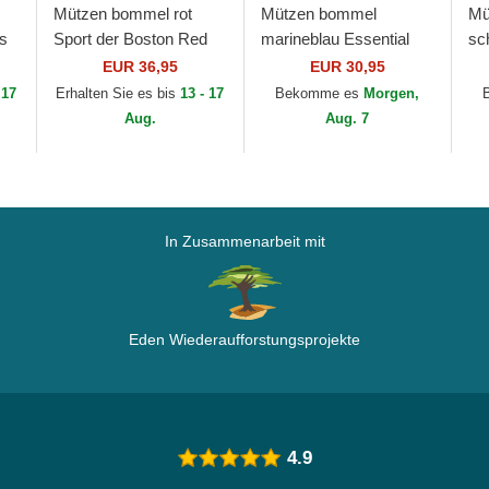
Mützen bommel rot
Mützen bommel
Mü
os
Sport der Boston Red
marineblau Essential
sc
B
Sox MLB von New Era
der Red Bull Racing
Ne
EUR 36,95
EUR 30,95
Formula 1 von New Era
ML
 17
Erhalten Sie es bis
13 - 17
Bekomme es
Morgen,
Aug.
Aug. 7
In Zusammenarbeit mit
Eden Wiederaufforstungsprojekte
4.9