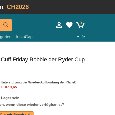
in:
CH2026
0
gorien
InstaCap
Hilfe
Cuff Friday Bobble der Ryder Cup
r Unterstützung der
Wieder-Aufforstung
der Planet)
n
EUR 9,65
f Lager sein.
en, wenn diese wieder verfügbar ist?
Gib mir Bescheid