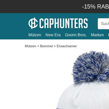
-15% RABA
Mützen
New Era
Goorin Bros.
Marken
Mützen
>
Bommel
>
Erwachsener