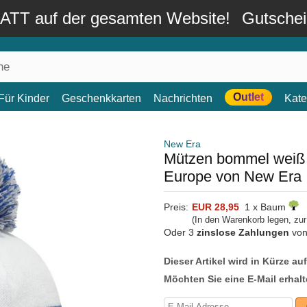
TT auf der gesamten Website!
Gutsche
Outlet
Für Kinder
Geschenkkarten
Nachrichten
Kate
New Era
Mützen bommel weiß 
Europe von New Era
Preis:
EUR 28,95
1 x Baum
(In den Warenkorb legen, zu
Oder 3
zinslose Zahlungen
vo
Dieser Artikel wird in Kürze au
Möchten Sie eine E-Mail erhalt