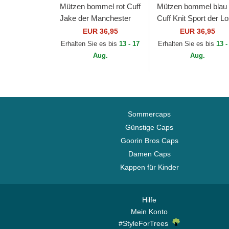
Mützen bommel rot Cuff
Mützen bommel blau
Jake der Manchester
Cuff Knit Sport der L
United Football Club
Angeles Dodgers ML
EUR 36,95
EUR 36,95
Premier League von
von New Era
Erhalten Sie es bis
13 - 17
Erhalten Sie es bis
13 -
New Era
Aug.
Aug.
Sommercaps
Günstige Caps
Goorin Bros Caps
Damen Caps
Kappen für Kinder
Hilfe
Mein Konto
#StyleForTrees