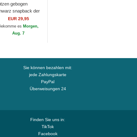
tzen gebogen
hwarz snapback der
w York Yankees
EUR 29,95
B von 47 Brand
Bekomme es
Morgen,
Aug. 7
Sie können bezahlen mit:
jede Zahlungskarte
PayPal
Überweisungen 24
Finden Sie uns in:
TikTok
Facebook