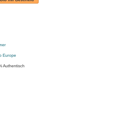
ner
p Europe
% Authentisch