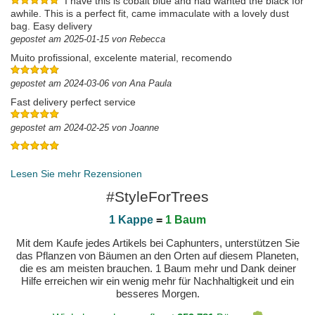
I have this is cobalt blue and had wanted the black for
awhile. This is a perfect fit, came immaculate with a lovely dust
bag. Easy delivery
gepostet am 2025-01-15 von Rebecca
Muito profissional, excelente material, recomendo
gepostet am 2024-03-06 von Ana Paula
Fast delivery perfect service
gepostet am 2024-02-25 von Joanne
gepostet am 2025-03-12 von Javier
Lesen Sie mehr Rezensionen
#StyleForTrees
1 Kappe
=
1 Baum
Mit dem Kaufe jedes Artikels bei Caphunters, unterstützen Sie
das Pflanzen von Bäumen an den Orten auf diesem Planeten,
die es am meisten brauchen. 1 Baum mehr und Dank deiner
Hilfe erreichen wir ein wenig mehr für Nachhaltigkeit und ein
besseres Morgen.