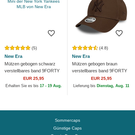
(5)
(4.8)
New Era
New Era
Mützen gebogen schwarz
Mützen gebogen braun
verstellbares band 9FORTY
verstellbares band 9FORTY
Mini der New York Yankees
League Essential der New
EUR 25,95
EUR 25,95
MLB von New Era
York Yankees MLB von New
Erhalten Sie es bis
17 - 19 Aug.
Lieferung bis
Dienstag, Aug. 11
Era
Sommercaps
Günstige Caps