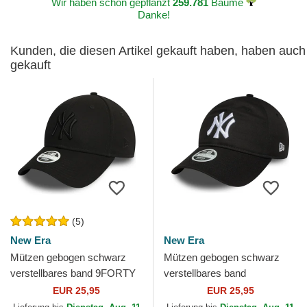
Wir haben schon gepflanzt
259.781
Bäume
Danke!
Kunden, die diesen Artikel gekauft haben, haben auch
gekauft
(5)
New Era
New Era
Mützen gebogen schwarz
Mützen gebogen schwarz
verstellbares band 9FORTY
verstellbares band
Essential der New York
9TWENTY League Essential
EUR 25,95
EUR 25,95
Yankees MLB von New Era
der New York Yankees MLB