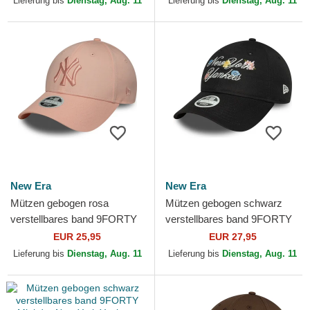
Lieferung bis
Dienstag, Aug. 11
Lieferung bis
Dienstag, Aug. 11
von...
New Era
New Era
Mützen gebogen rosa
Mützen gebogen schwarz
verstellbares band 9FORTY
verstellbares band 9FORTY
League Essential der New
Floral Script der New York
EUR 25,95
EUR 27,95
York Yankees MLB von New
Yankees MLB von New Era
Lieferung bis
Dienstag, Aug. 11
Lieferung bis
Dienstag, Aug. 11
Era