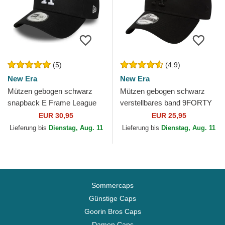
(5)
(4.9)
New Era
New Era
Mützen gebogen schwarz
Mützen gebogen schwarz
snapback E Frame League
verstellbares band 9FORTY
Essential der Los Angeles
League Essential der Los
EUR 30,95
EUR 25,95
Dodgers MLB von New Era
Angeles Dodgers MLB von...
Lieferung bis
Dienstag, Aug. 11
Lieferung bis
Dienstag, Aug. 11
Sommercaps
Günstige Caps
Goorin Bros Caps
Damen Caps