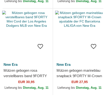
Yankees MLB von New Era
York Yankees MLB von New
Lieferung bis
Dienstag, Aug. 11
Lieferung bis
Dienstag, Aug. 11
Era
New Era
New Era
Mützen gebogen rosa
Mützen gebogen marineblau
verstellbares band 9FORTY
snapback 9FORTY M-Crown
Mini Cord der Los Angeles
ajustable der FC Barcelona
EUR 30,95
EUR 27,95
Dodgers MLB von New Era
LALIGA von New Era
Lieferung bis
Dienstag, Aug. 11
Lieferung bis
Dienstag, Aug. 11