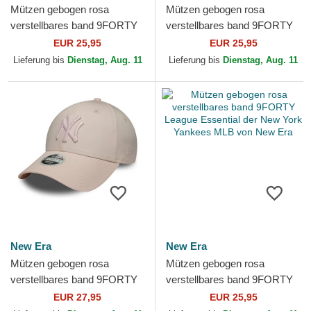
Mützen gebogen rosa
Mützen gebogen rosa
verstellbares band 9FORTY
verstellbares band 9FORTY
League Essential der New
League Essential der New
EUR 25,95
EUR 25,95
York Yankees MLB von New
York Yankees MLB von New
Lieferung bis
Dienstag, Aug. 11
Lieferung bis
Dienstag, Aug. 11
Era
Era
New Era
New Era
Mützen gebogen rosa
Mützen gebogen rosa
verstellbares band 9FORTY
verstellbares band 9FORTY
Metallic der New York
League Essential der New
EUR 27,95
EUR 25,95