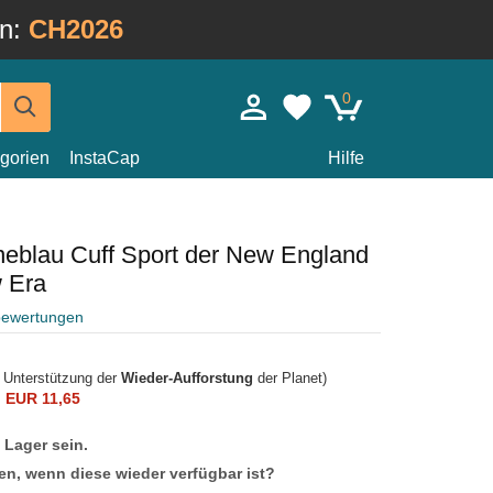
in:
CH2026
0
gorien
InstaCap
Hilfe
eblau Cuff Sport der New England
w Era
bewertungen
r Unterstützung der
Wieder-Aufforstung
der Planet)
n
EUR 11,65
f Lager sein.
en, wenn diese wieder verfügbar ist?