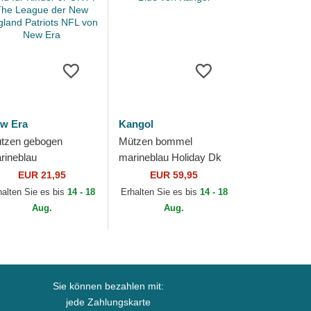
w Era
Kangol
tzen gebogen
Mützen bommel
rineblau
marineblau Holiday Dk
rstellbares band für
Blue von Kangol
EUR 21,95
EUR 59,95
nder 9FORTY The
halten Sie es bis
14 - 18
Erhalten Sie es bis
14 - 18
ague der New
Aug.
Aug.
gland...
Sie können bezahlen mit:
jede Zahlungskarte