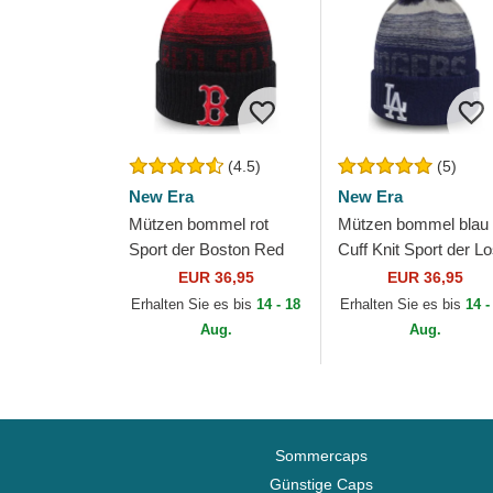
(4.5)
(5)
New Era
New Era
Mützen bommel rot
Mützen bommel blau
Sport der Boston Red
Cuff Knit Sport der L
Sox MLB von New Era
Angeles Dodgers ML
EUR 36,95
EUR 36,95
von New Era
Erhalten Sie es bis
14 - 18
Erhalten Sie es bis
14 -
Aug.
Aug.
Sommercaps
Günstige Caps