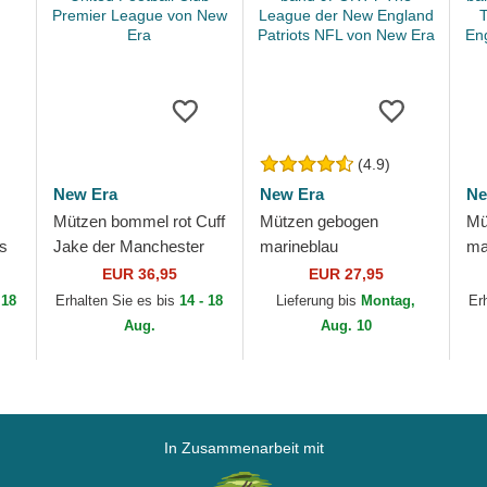
(4.9)
New Era
New Era
Ne
Mützen bommel rot Cuff
Mützen gebogen
Mü
os
Jake der Manchester
marineblau
ma
B
United Football Club
verstellbares band
ve
EUR 36,95
EUR 27,95
Premier League von
9FORTY The League
Ki
 18
Erhalten Sie es bis
14 - 18
Lieferung bis
Montag,
Er
New Era
der New England
Le
Aug.
Aug. 10
Patriots NFL von...
En
In Zusammenarbeit mit