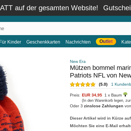
TT auf der gesamten Website!
Gutsche
Outlet
Für Kinder
Geschenkkarten
Nachrichten
Kate
New Era
Mützen bommel marin
Patriots NFL von Ne
(5.0)
1 Kunden
Preis:
EUR 34,95
1 x Baum
(In den Warenkorb legen, zu
Oder 3
zinslose Zahlungen
vo
Dieser Artikel wird in Kürze au
Möchten Sie eine E-Mail erhalt