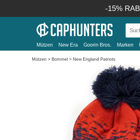
-15% RABA
Mützen
New Era
Goorin Bros.
Marken
Mützen
>
Bommel
>
New England Patriots