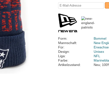
Form:
Bommel
Mannschaft:
New Engla
Für:
Erwachse
Design:
Unisex
Liga:
NFL
Farbe:
Marinebl
Artikelzustand:
Neu; 100