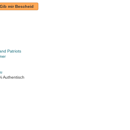
Gib mir Bescheid
nd Patriots
ner
au
% Authentisch